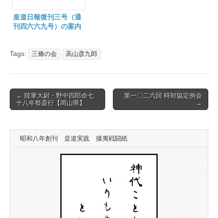
皇道日報復刊三号（通
刊四六六九号）の案内
Tags:
三條の会
高山彦九郎
Post
← 陸軍大尉・野中四郎命七
第一〇二六回 時対協定例会
十八年祭斎行【岡山県】
→
navigation
昭和八年創刊 皇道実践 攘夷戦闘紙