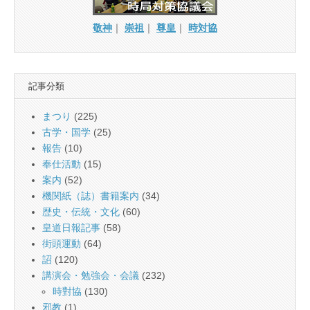
敬神
｜
崇祖
｜
尊皇
｜
時対協
記事分類
まつり
(225)
古学・国学
(25)
報告
(10)
奉仕活動
(15)
案内
(52)
機関紙（誌）書籍案内
(34)
歴史・伝統・文化
(60)
皇道日報記事
(58)
街頭運動
(64)
詔
(120)
講演会・勉強会・会議
(232)
時對協
(130)
邪教
(1)