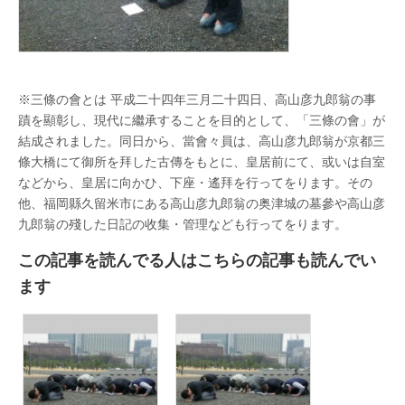
※三條の會とは 平成二十四年三月二十四日、高山彦九郎翁の事
蹟を顯彰し、現代に繼承することを目的として、「三條の會」が
結成されました。同日から、當會々員は、高山彦九郎翁が京都三
條大橋にて御所を拜した古傳をもとに、皇居前にて、或いは自室
などから、皇居に向かひ、下座・遙拜を行ってをります。その
他、福岡縣久留米市にある高山彦九郎翁の奥津城の墓參や高山彦
九郎翁の殘した日記の收集・管理なども行ってをります。
この記事を読んでる人はこちらの記事も読んでい
ます