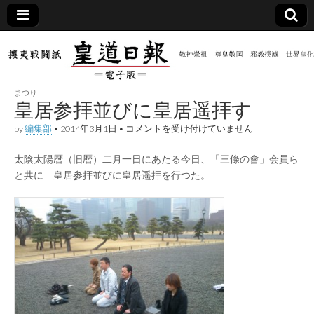
皇道
敬神
｜崇
祖｜
日報
尊皇
まつり
｜昭
皇居参拝並びに皇居遥拝す
和八
（防
年創
皇
by
編集部
•
2014年3月1日
•
コメントを受け付けていません
刊
居
皇道
参
共新
実
太陰太陽暦（旧暦）二月一日にあたる今日、「三條の會」会員ら
拝
践
並
と共に 皇居参拝並びに皇居遥拝を行つた。
攘夷
び
聞）
戦闘
に
紙
皇
居
電子
遥
拝
す
版
は