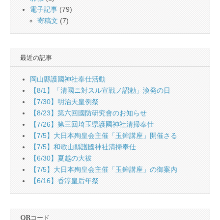
電子記事
(79)
寄稿文
(7)
最近の記事
岡山縣護國神社奉仕活動
【8/1】「清國ニ対スル宣戦ノ詔勅」渙発の日
【7/30】明治天皇例祭
【8/23】第六回國防研究會のお知らせ
【7/26】第三回埼玉県護國神社清掃奉仕
【7/5】大日本殉皇会主催「玉鉾講座」開催さる
【7/5】和歌山縣護國神社清掃奉仕
【6/30】夏越の大祓
【7/5】大日本殉皇会主催「玉鉾講座」の御案內
【6/16】香淳皇后年祭
QRコード