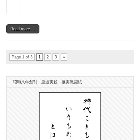
大
行
進
の
御
Read more →
案
内
は
Page 1 of 3
1
2
3
»
昭和八年創刊 皇道実践 攘夷戦闘紙