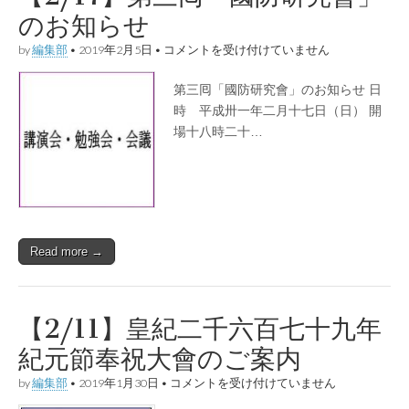
案
のお知らせ
内
は
【2/17】
by
編集部
•
2019年2月5日
•
コメントを受け付けていません
第
三
第三囘「國防研究會」のお知らせ 日
囘
「國
時 平成卅一年二月十七日（日） 開
防
場十八時二十…
研
究
會」
の
お
知
ら
せ
Read more →
は
【2/11】皇紀二千六百七十九年
紀元節奉祝大會のご案内
【2/11】
by
編集部
•
2019年1月30日
•
コメントを受け付けていません
皇