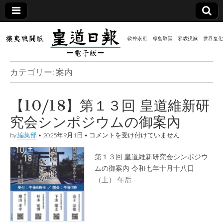
皇道
敬神
｜崇
祖｜
日報
尊皇
カテゴリー:
案内
｜昭
和八
（防
年創
刊
【10/18】第１３回 皇道維新研
皇道
共新
実
究会​シンポジウムの御案內
践
攘夷
聞）
【10/18】
戦闘
by
編集部
•
2025年9月1日
•
コメントを受け付けていません
第
紙
１
第１３回 皇道維新研究会​シンポジウ
電子
３
回
ムの御案內 令和七年十月十八日
皇
（土） ​午后…
版
道
維
新
研
究
会​