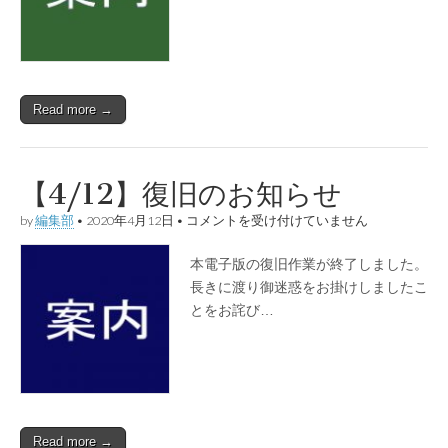
清
掃
奉
仕
の
御
Read more →
案
内
は
【4/12】復旧のお知らせ
【4/12】
by
編集部
•
2020年4月12日
•
コメントを受け付けていません
復
旧
本電子版の復旧作業が終了しました。
の
お
長きに渡り御迷惑をお掛けしましたこ
知
とをお詫び…
ら
せ
は
Read more →