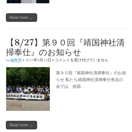
御
案
内
Read more →
は
【8/27】第９０回『靖国神社清
掃奉仕』のお知らせ
【8/27】
by
編集部
•
2017年8月12日
•
コメントを受け付けていません
第
９
第９０回『靖国神社清掃奉仕』のお知
０
回
らせ 私たち靖国神社清掃奉仕有志の
『靖
会では、祖国…
国
神
社
清
掃
奉
仕』
の
Read more →
お
知