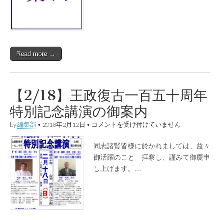
十
八
年
明
治
節
Read more →
奉
祝
大
會
の
【2/18】王政復古一百五十周年
ご
案
特別記念講演の御案内
内
は
【2/18】
by
編集部
•
2018年2月12日
•
コメントを受け付けていません
王
政
同志諸賢皆様に於かれましては、益々
復
古
御活躍のことゝ拝察し、謹みて御慶申
一
し上げます。…
百
五
十
周
年
特
別