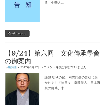
年
る「中華人…
９・
２
９
反
中
共
デ
ー
Read more →
東
京
大
会
の
【9/24】第六囘 文化傳承學會
お
知
の御案内
ら
せ
【9/24】
by
編集部
•
2017年8月27日
•
コメントを受け付けていません
は
第
六
謹啓 初秋の候、同志同憂の皆様に於
囘
文
かれましては日々 皇國復古、日本再
化
興の御爲、求…
傳
承
學
會
の