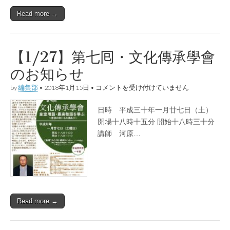
記
Read more →
念
講
演
の
御
【1/27】第七囘・文化傳承學會
案
内
のお知らせ
は
【1/27】
by
編集部
•
2018年1月15日
•
コメントを受け付けていません
第
七
日時 平成三十年一月廿七日（土）
囘・
文
開場十八時十五分 開始十八時三十分
化
講師 河原…
傳
承
學
會
の
お
知
ら
Read more →
せ
は