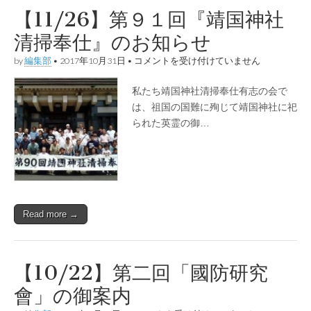
【11/26】第９１回『靖国神社
清掃奉仕』のお知らせ
【11/26】
by
編集部
•
2017年10月31日
•
コメントを受け付けていません
第
９
私たち靖国神社清掃奉仕有志の会で
１
回
は、祖国の国難に殉じて靖国神社に祀
『靖
られた英霊の御…
国
神
社
清
掃
奉
仕』
の
Read more →
お
知
ら
せ
は
【10/22】第二回「國防研究
會」の御案内