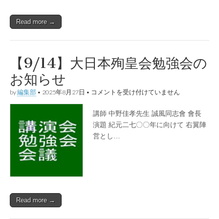
シ
ン
Read more →
ポ
ジ
ウ
ム
の
【9/14】大日本殉皇会勉強会の
御
案
お知らせ
內
は
【9/14】
by
編集部
•
2025年8月27日
•
コメントを受け付けていません
大
日
講師 中野佳孝先生 誠風同志會 會長
本
殉
演題 紀元二七〇〇年に向けて 右翼陣
皇
営とし…
会
勉
強
会
の
お
知
ら
Read more →
せ
は