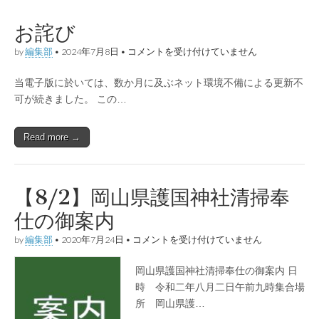
お詫び
お
by
編集部
•
2024年7月8日
•
コメントを受け付けていません
詫
び
当電子版に於いては、数か月に及ぶネット環境不備による更新不
は
可が続きました。 この…
Read more →
【8/2】岡山県護国神社清掃奉
仕の御案内
【8/2】
by
編集部
•
2020年7月24日
•
コメントを受け付けていません
岡
山
岡山県護国神社清掃奉仕の御案内 日
県
護
時 令和二年八月二日午前九時集合場
国
所 岡山県護…
神
社