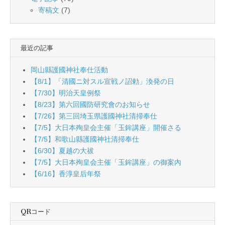
寄稿文
(7)
最近の記事
岡山縣護國神社奉仕活動
【8/1】「清國ニ対スル宣戦ノ詔勅」渙発の日
【7/30】明治天皇例祭
【8/23】第六回國防研究會のお知らせ
【7/26】第三回埼玉県護國神社清掃奉仕
【7/5】大日本殉皇会主催「玉鉾講座」開催さる
【7/5】和歌山縣護國神社清掃奉仕
【6/30】夏越の大祓
【7/5】大日本殉皇会主催「玉鉾講座」の御案內
【6/16】香淳皇后年祭
QRコード