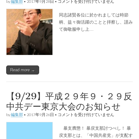
【10/22】
by
編集部
•
2017年9月28日
•
コメントを受け付けていません
第
二
同志諸賢各位に於かれましては時節
回
「國
柄、益々御活躍のことと拝察し、謹み
防
て御敬服申し上…
研
究
會」
の
御
案
内
は
Read more →
【9/29】平成２９年９・２９反
中共デー東京大会のお知らせ
【9/29】
by
編集部
•
2017年9月26日
•
コメントを受け付けていません
平
成
暴支膺懲！ 暴戻支那討つべし！ 暴
２
９
戻支那とは、「中国共産党」が支配す