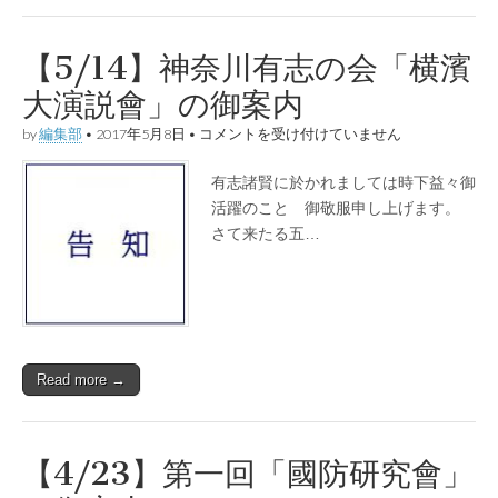
ら
せ
は
【5/14】神奈川有志の会「横濱
大演説會」の御案内
【5/14】
by
編集部
•
2017年5月8日
•
コメントを受け付けていません
神
奈
有志諸賢に於かれましては時下益々御
川
有
活躍のことゝ御敬服申し上げます。
志
さて来たる五…
の
会
「横
濱
大
演
説
會」
Read more →
の
御
案
内
は
【4/23】第一回「國防研究會」