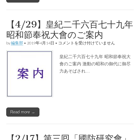
【4/29】皇紀二千六百七十九年
昭和節奉祝大會のご案内
【4/29】
by
編集部
•
2019年4月14日
•
コメントを受け付けていません
皇
紀
皇紀二千六百七十九年 昭和節奉祝大
二
千
會のご案内 激動の昭和の御代に御尽
六
力あそばされ…
百
七
十
九
年
昭
和
節
Read more →
奉
祝
大
會
の
【2/17】第三囘「國防研究會」
ご