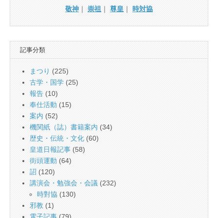
敬神
｜
崇祖
｜
尊皇
｜
時対協
記事分類
まつり
(225)
古学・国学
(25)
報告
(10)
奉仕活動
(15)
案内
(52)
機関紙（誌）書籍案内
(34)
歴史・伝統・文化
(60)
皇道日報記事
(58)
街頭運動
(64)
詔
(120)
講演会・勉強会・会議
(232)
時對協
(130)
邪教
(1)
電子記事
(79)