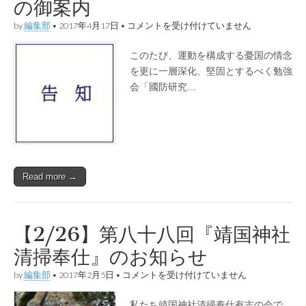
の御案内
【4/23】
by
編集部
•
2017年4月17日
•
コメントを受け付けていません
第
一
このたび、運動を構成する憂国の情念
回
「國
を更に一層深化、堅固とするべく勉強
防
会「國防研究…
研
究
會」
の
御
案
内
は
Read more →
【2/26】第八十八回『靖国神社
清掃奉仕』のお知らせ
【2/26】
by
編集部
•
2017年2月5日
•
コメントを受け付けていません
第
八
私たち靖国神社清掃奉仕有志の会で