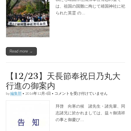
十
八
は、祖国の国難に殉じて靖国神社に祀
回
られた英霊 の…
『靖
国
神
社
清
掃
奉
仕』
Read more →
の
お
知
ら
せ
【12/23】天長節奉祝日乃丸大
は
行進の御案内
【12/23】
by
編集部
•
2016年12月4日
•
コメントを受け付けていません
天
長
拜啓 向寒の候 諸先生・諸先輩、同
節
奉
志諸兄に於かれましては、益々御清祥
祝
の事と御慶び…
日
乃
丸