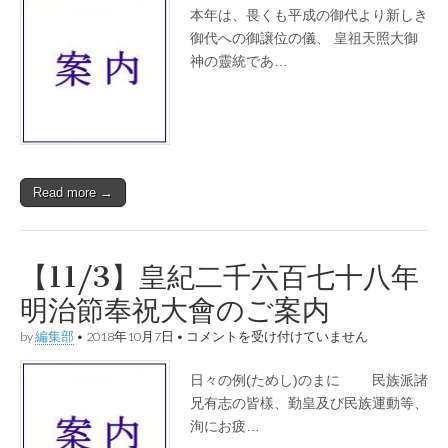
紀
本年は、畏くも平成の御代より新しき
二
千
御代への御譲位の儀、 皇祖天照大御
六
神の靈統であ…
百
七
十
九
年
紀
元
節
Read more →
奉
祝
大
會
の
【11/3】皇紀二千六百七十八年
ご
案
明治節奉祝大會のご案内
内
は
【11/3】
by
編集部
•
2018年10月7日
•
コメントを受け付けていません
皇
紀
日々の例(ためし)のまにゝゝ 民族派諸
二
千
兄有志の皆樣、勤皇及び民族運動等、
六
洵にお疲…
百
七