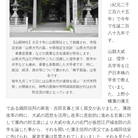
（紀元二千
三百八十五
年）で今年
で生誕二百
八十九年で
す。
【山縣神社】大正十年に山梨県社として創建され、市指
定史跡「山県大弐の墓」や県指定文化財「山県大弐自筆
山縣大貳
著書並墨書」などの貴重な文化遺産が所在します。
は、儒学・
山県大弐は江戸時代中ごろに活躍した儒学者で、医学や
兵学なども修め、著書も多数残した大学者です。特に、
兵学等を江
政治、経済、身分等について書かれた「柳子新論」は有
戸日本橋の
名です。
学舎で教え
毎年九月二十三日には山県大弐の遺徳を偲ぶ「大弐学問
ていまし
祭」が開催され、神輿の渡御や学問成就祈願が行はれ市
民交流の場となっています。
た。上野小
幡藩の藩主
である織田信邦の家老・吉田玄蕃と深く親交がありました。藩政
改革の時に、大貳の思想を活用し改革に意欲的に進める玄蕃に対
して藩内の対立派により大貳や友人の右門が仮想江戸城攻防の兵
学を論じた事から、それを聞いた藩主信邦の実父である織田信栄
に告げられ、家老玄蕃は監禁されてしまいました。それを見た心