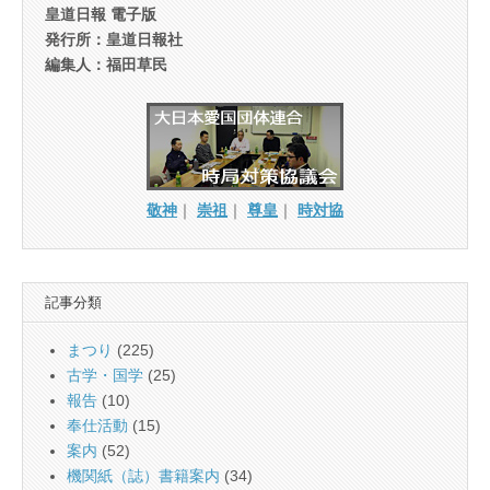
皇道日報 電子版
発行所：皇道日報社
編集人：福田草民
敬神
｜
崇祖
｜
尊皇
｜
時対協
記事分類
まつり
(225)
古学・国学
(25)
報告
(10)
奉仕活動
(15)
案内
(52)
機関紙（誌）書籍案内
(34)