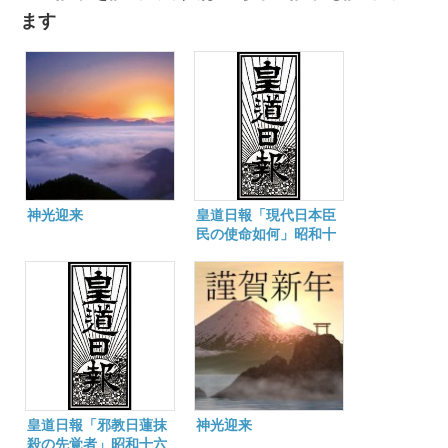
ます
神光迎来
皇道日報「現代日本臣
民の使命如何」昭和十
七年四月二十四日
皇道日報「邪教日蓮抹
神光迎来
殺の先覚者」昭和十六