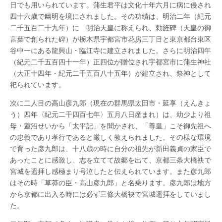
日でも用いられています。蒲生君平は文化十年六月に病に侵され
四十六歳で幽明を境にされました。その功績は、明治二年（紀元
二千五百二十九年）に 明治天皇に称えられ、勅旌碑（天皇の御
言葉で創られた碑）が栃木県宇都宮市花房三丁目と東京都台東区
谷中一にある龍興山・臨江寺に建立されました。さらに明治四年
（紀元二千五百四十一年）正四位が贈位され宇都宮市に蒲生神社
（大正十四年・紀元二千五百八十五年）が建立され、祭神として
祀られています。
次に二人目の高山彦九郎（現在の群馬県太田市・延享（えんきょ
う）四年〈紀元二千四百七年〉五月八日産まれ）は、幼少より祖
母・蓮沼せいから「太平記」を聞かされ、「尊皇」こそ御先祖へ
の忠義であり孝行であると厳しく教えられました。その様な環境
で育った彦九郎は、十八歳の時に自分の祖先が新田義貞の家臣で
あったことに感激し、志を立てて故郷を出て、京都三条大橋袂で
宮城を遥拝し感極まり号泣したと伝えられています。また彦九郎
はその時「草莽の臣・高山彦九郎」と名乗ります。彦九郎は地方
から京都に出入る時には必ず三條大橋袂で宮城遥拝をしていまし
た。