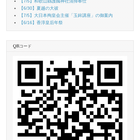
【7/5】和歌山縣護國神社清掃奉仕
【6/30】夏越の大祓
【7/5】大日本殉皇会主催「玉鉾講座」の御案內
【6/16】香淳皇后年祭
QRコード