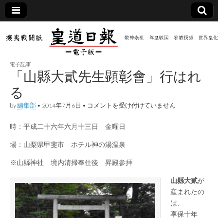
皇道
敬神
｜崇
祖｜
日報
尊皇
電子記事
｜昭
「山縣大貳先生顕彰會」行はれ
和八
（防
年創
る
刊
皇道
「山
by
編集部
•
2014年7月6日
•
コメントを受け付けていません
共新
実
縣
践
大
攘夷
時：平成二十六年六月十三日 金曜日
貳
聞）
戦闘
先
紙
生
場：山梨県甲斐市 ホテル神の湯温泉
顕
電子
彰
※山縣神社 境内清掃奉仕後 昇殿参拝
會」
行
版
山縣大貳
が
は
れ
産まれたの
る
は、
は
享保十年