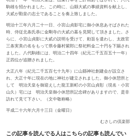
駒雄を招かれました。この時に、山縣大貳の事績資料を献上し、
大貳が勤皇の志士であることを奏上致しました。
明治十三年六月二十一日、小宮山貞影宅に御小休息あそばされた
時、侍従北条氏恭に金剛寺の大貳の墓を見聞して頂きました。さ
らに、小宮山貞影に大貳の説明を受けて、勅旨を遣わし、太政官
三条実美の名をもって県令藤村紫郎に祭祀料金二十円を下賜され
ました。八代駒雄には、明治二十四年（紀元二千五百五十一年）
正四位が追贈されました。
大正八年（紀元二千五百七十九年）に山縣神社創建会が設立さ
れ、大正十年に現在の地に神社が建立されました。御小休憩所と
して 明治天皇を御迎えした龍王新町の小宮山貞彰（現名・小宮
山久）宅には 明治天皇御小休憩所記念碑がありますので、是非
訪れて見て下さい。（文中敬称略）
平成二十六年六月十三日（金曜日）
むさしの倶楽部
この記事を読んでる人はこちらの記事も読んでい