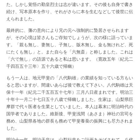
た。しかし覚悟の勤皇烈士は志が違います。その後も自身で書き
続け、写本原本を作り、それがさらに本を生むなどして後世に伝
えられました。
最終的に、藩の意向により兄の元へ強制的に蟄居させられます
が、その心境は皆さんもご存知でしょうが、次の様に語っていま
す。「親も無し、妻無し、子無し、版木無し、金も無けれど、死
にたくも無し」と。また自らを「六無斎」と称しました。これは
「六で無し」の語源であると私は思います。（寛政五年〈紀元二
千四百五十三年〉五十六歳で帰幽）
もう一人は、地元甲斐の「八代駒雄」の業績を知っている方もい
ると思いますが、間違いあらば後で教えて下さい。八代駒雄は天
保十一年（紀元二千五百五十七年）三月八日産まれです。明治三
十年十一月二十七日五十八歳で帰幽しました。生家は、山梨県巨
摩群で代々医者を生業としていました。本人は幕末に明治時代の
国学者でありました。維新後、甲斐浅間（あさま）神社の宮司を
務め、山梨県各地の群長も務めて甲斐養蚕の振興にも尽力されま
した。
明治十一年 明治天皇は、山梨行幸をご計画あそばされて、八代