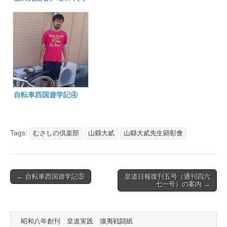
年十一月二十九日
自転車西国遊学記④
Tags:
むさしの倶楽部
山縣大貳
山縣大貳先生顕彰會
Post
← 自転車西国遊学記⑤
皇道日報復刊五号（通刊四六
七一号）の案内 →
navigation
昭和八年創刊 皇道実践 攘夷戦闘紙