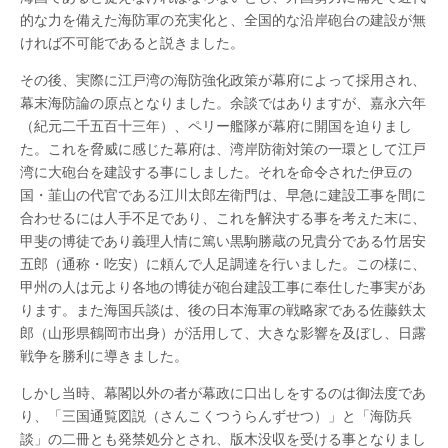
的な力を備えた海防軍の充実化と、全国的な沿岸砲台の建設が無
ければ不可能であると説きました。
その後、実際に江戸湾の海防強化政策が幕府によって採用され、
幕末海防論の原点となりました。余談ではありますが、嘉永六年
（紀元二千五百十三年）、ペリー艦隊が幕府に開国を迫りまし
た。これを脅威に感じた幕府は、湾岸防衛対策の一環として江戸
湾に大砲台を建設する事にしました。それを命令された伊豆の
国・韮山の代官である江川太郎左衛門は、早急に建設工事を間に
合わせるには人手不足であり、これを解決する事を考えた末に、
甲斐の博徒であり義理人情に篤い黒駒勝蔵の兄貴分である竹居安
五郎（通称・吃安）に頼んで人足調達を行いました。この様に、
甲州の人は元より各地の博徒が砲台建設工事に奉仕した事実があ
ります。また海国兵談は、後の日本海軍の戦略家である佐藤鉄太
郎（山形県鶴岡市出身）が活用して、大きな影響を及ぼし、日露
戦争を勝利に導きました。
しかし当時、幕閣以外の者が幕政に口出しをするのは御法度であ
り、「三国通覧図説（さんこくつうらんずせつ）」と「海防兵
談」の二冊とも発禁処分とされ、版木没収を受ける事となりまし