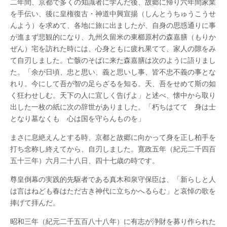
二年間、京都で多くの知識者に学んだ後、故郷に帰り六年間家業
を手伝い、後に皇権復古・神道中興宣揚（しんとうちゅうこうせ
んよう）を求めて、各地に旅に出ましたが、自身の思惑通りに事
が進まず悲観的になり、九州久留米の東櫛原村の森嘉膳（もりか
ぜん）宅を訪れた時には、心身ともに疲れ果てて、家人の隙をみ
て自刃しました。亡骸のそばに来た森嘉膳は次のように語りまし
た。「余が日頃、忠と思い、義と思いし事、皆不忠不義の事とな
れり。今にして吾が智の足らざるを知る。天、吾をせめて斯の如
く狂わせしむ。天下の人に宜しく告げよ」と述べ、懐中から取り
出した一枚の紙に次の辞世がありました。「朽ちはてて 身は士
となり墓なくも 心は国を守らんものを」
まさに息絶えんとする時、京都と故郷に向かって身を正し柏手を
打ち念称し終えてから、自刃しました。寛政五年（紀元二千四百
五十三年）六月二十八日、四十七歳の時です。
尊皇倒幕の実践的先駆者である真木和泉守保臣は、「新らしと人
は言はねども春はただ古き神代に立ちかへるらむ」と哀悼の歌を
捧げて拝んだ。
昭和三年（紀元二千五百八十八年）に有志が浄財を募り作られた