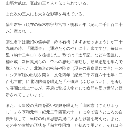
山縣大貳は、寛政の三奇人と伝えられている。
また次の三人にも大きな影響を与えている。
蒲生君平（現在の栃木県宇都宮市・明和五年〈紀元二千四百二十
八〉産まれ）。
蒲生君平は鹿沼の儒学者、鈴木石橋（すずきせっきょう）が二十
九歳の時、「麗澤舎」（通称たくのや）に十五歳で学び、毎日三
里（約十二キロ）を往復した。塾では「太平記」などを愛読し、
楠正成、新田義貞らの 帝への忠勤に感動し、勤皇思想を学んで
燃えて行った。北海道の松前や陸奥（現在の青森県むつ湾）への
ロシア軍艦の出現を聞き、文化四年（紀元二千四百六十七年・二
百七年前）に北辺防備を唱えた「不恤緯（ふじゅつい）」を著し
て幕閣に献上するが、幕府に警戒人物として喚問を受け世間と遮
断されてしまいます。
また、天皇陵の荒廃を憂い復興を唱えた「山陵志（さんりょう
し）」を享和元年（紀元二千四百六十一）に今で言うところの自
費出版して、当時の勤皇思想高揚に大きな影響を与えた。また、
その中で古墳の形状を「前方後円墳」と初めて用いた。それは今