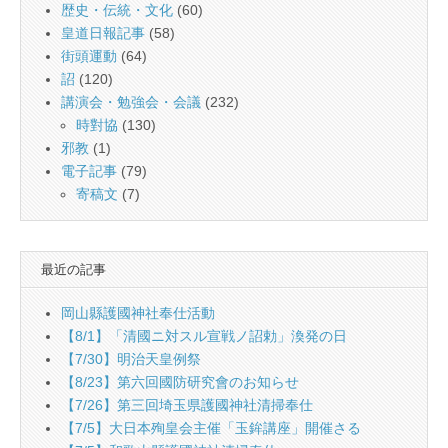
歴史・伝統・文化
(60)
皇道日報記事
(58)
街頭運動
(64)
詔
(120)
講演会・勉強会・会議
(232)
時對協
(130)
邪教
(1)
電子記事
(79)
寄稿文
(7)
最近の記事
岡山縣護國神社奉仕活動
【8/1】「清國ニ対スル宣戦ノ詔勅」渙発の日
【7/30】明治天皇例祭
【8/23】第六回國防研究會のお知らせ
【7/26】第三回埼玉県護國神社清掃奉仕
【7/5】大日本殉皇会主催「玉鉾講座」開催さる