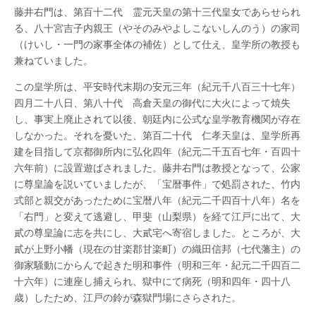
藤井右門は、第百十二代 霊元天皇の第十三代皇女であらせられ
る、八十宮吉子内親王（やそのみやよしこないしんのう）の家司
（けいし・一門の家事全体の補佐）として仕え、皇学所の教授も
兼ねていました。
この皇学所は、平安時代末期の安元三年（紀元千八百三十七年）
四月二十八日、第八十代 高倉天皇の御代に大火によって焼失
し、事実上廃止されて以後、朝廷内に公式な皇学教育機関が存在
しなかった。それを憂いた、第百二十代 仁孝天皇は、皇学所再
建を目指して京都御所内に弘化四年（紀元二千五百七年・百四十
六年前）に設置遊ばされました。藤井右門は教授となって、公家
に尊皇論を説いていましたが、「宝暦事件」で処罰された、竹内
式部と親交があったために宝暦八年（紀元二千四百十八年）名を
「右門」と変えて逃避し、甲斐（山梨県）を経て江戸に出て、大
貳の尊皇論に志を共にし、大貳宅へ寄宿しました。ところが、大
貳が上野小幡（現在の甘楽郡甘楽町）の織田信邦（七代藩主）の
御家騒動にからんで起きた明和事件（明和三年・紀元二千四百二
十六年）に連座し捕えられ、獄中にて病死（明和四年・四十八
歳）したため、江戸の鈴が森獄門場にさらされた。