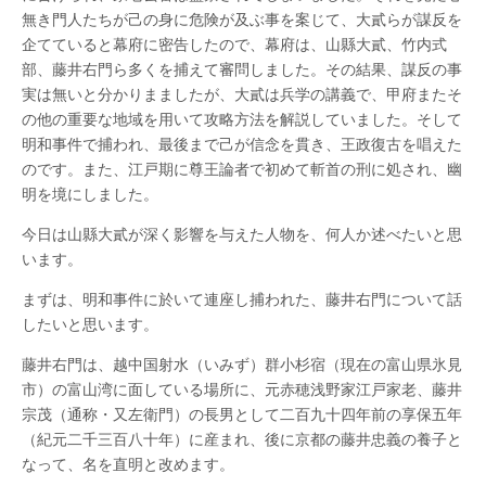
無き門人たちが己の身に危険が及ぶ事を案じて、大貳らが謀反を
企てていると幕府に密告したので、幕府は、山縣大貳、竹内式
部、藤井右門ら多くを捕えて審問しました。その結果、謀反の事
実は無いと分かりまましたが、大貳は兵学の講義で、甲府またそ
の他の重要な地域を用いて攻略方法を解説していました。そして
明和事件で捕われ、最後まで己が信念を貫き、王政復古を唱えた
のです。また、江戸期に尊王論者で初めて斬首の刑に処され、幽
明を境にしました。
今日は山縣大貳が深く影響を与えた人物を、何人か述べたいと思
います。
まずは、明和事件に於いて連座し捕われた、藤井右門について話
したいと思います。
藤井右門は、越中国射水（いみず）群小杉宿（現在の富山県氷見
市）の富山湾に面している場所に、元赤穂浅野家江戸家老、藤井
宗茂（通称・又左衛門）の長男として二百九十四年前の享保五年
（紀元二千三百八十年）に産まれ、後に京都の藤井忠義の養子と
なって、名を直明と改めます。