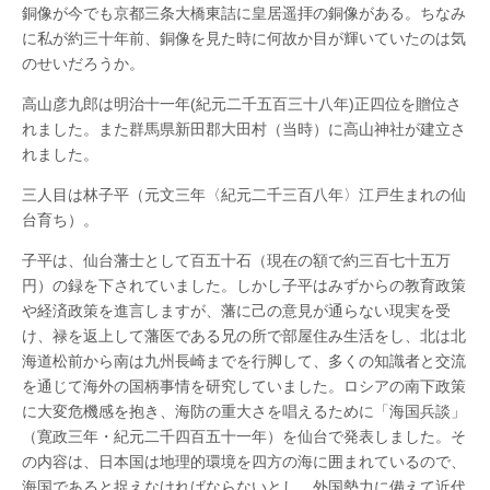
銅像が今でも京都三条大橋東詰に皇居遥拝の銅像がある。ちなみ
に私が約三十年前、銅像を見た時に何故か目が輝いていたのは気
のせいだろうか。
高山彦九郎は明治十一年(紀元二千五百三十八年)正四位を贈位さ
れました。また群馬県新田郡大田村（当時）に高山神社が建立さ
れました。
三人目は林子平（元文三年〈紀元二千三百八年〉江戸生まれの仙
台育ち）。
子平は、仙台藩士として百五十石（現在の額で約三百七十五万
円）の録を下されていました。しかし子平はみずからの教育政策
や経済政策を進言しますが、藩に己の意見が通らない現実を受
け、禄を返上して藩医である兄の所で部屋住み生活をし、北は北
海道松前から南は九州長崎までを行脚して、多くの知識者と交流
を通じて海外の国柄事情を研究していました。ロシアの南下政策
に大変危機感を抱き、海防の重大さを唱えるために「海国兵談」
（寛政三年・紀元二千四百五十一年）を仙台で発表しました。そ
の内容は、日本国は地理的環境を四方の海に囲まれているので、
海国であると捉えなければならないとし、外国勢力に備えて近代