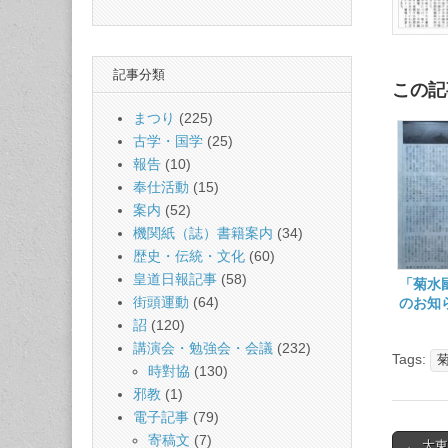
記事分類
この記
まつり
(225)
古学・国学
(25)
報告
(10)
奉仕活動
(15)
案内
(52)
機関紙（誌）書籍案内
(34)
歴史・伝統・文化
(60)
皇道日報記事
(58)
「菊水
街頭運動
(64)
のお知
詔
(120)
講演会・勉強会・会議
(232)
Tags:
時對協
(130)
邪教
(1)
電子記事
(79)
寄稿文
(7)
Post
← 大