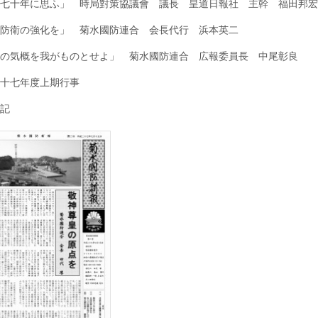
七十年に思ふ」 時局對策協議會 議長 皇道日報社 主幹 福田邦宏
ら
せ
は
防衛の強化を」 菊水國防連合 会長代行 浜本英二
の気概を我がものとせよ」 菊水國防連合 広報委員長 中尾彰良
十七年度上期行事
記