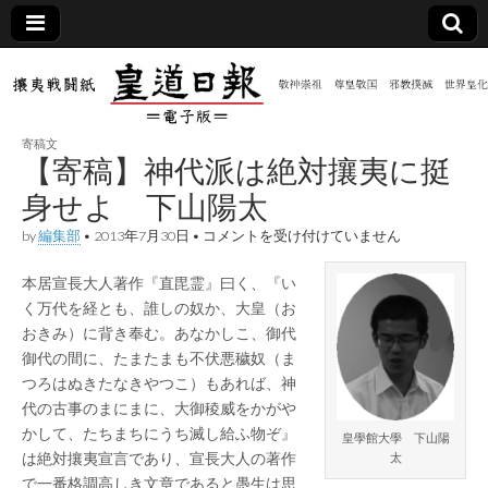
皇道
敬神
｜崇
祖｜
日報
尊皇
寄稿文
｜昭
【寄稿】神代派は絶対攘夷に挺
和八
（防
年創
身せよ 下山陽太
刊
皇道
【寄
by
編集部
•
2013年7月30日
•
コメントを受け付けていません
共新
実
稿】
践
神
攘夷
本居宣長大人著作『直毘霊』曰く、『い
代
聞）
戦闘
派
く万代を経とも、誰しの奴か、大皇（お
紙
は
おきみ）に背き奉む。あなかしこ、御代
絶
電子
対
御代の間に、たまたまも不伏悪穢奴（ま
攘
つろはぬきたなきやつこ）もあれば、神
夷
版
代の古事のまにまに、大御稜威をかがや
に
挺
かして、たちまちにうち滅し給ふ物ぞ』
皇學館大學 下山陽
身
は絶対攘夷宣言であり、宣長大人の著作
太
せ
よ
で一番格調高しき文章であると愚生は思