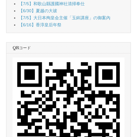
【7/5】和歌山縣護國神社清掃奉仕
【6/30】夏越の大祓
【7/5】大日本殉皇会主催「玉鉾講座」の御案內
【6/16】香淳皇后年祭
QRコード