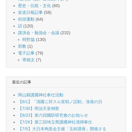
歴史・伝統・文化
(60)
皇道日報記事
(58)
街頭運動
(64)
詔
(120)
講演会・勉強会・会議
(232)
時對協
(130)
邪教
(1)
電子記事
(79)
寄稿文
(7)
最近の記事
岡山縣護國神社奉仕活動
【8/1】「清國ニ対スル宣戦ノ詔勅」渙発の日
【7/30】明治天皇例祭
【8/23】第六回國防研究會のお知らせ
【7/26】第三回埼玉県護國神社清掃奉仕
【7/5】大日本殉皇会主催「玉鉾講座」開催さる