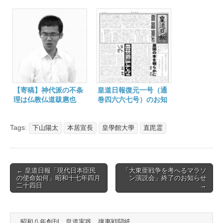
学へ 皇學館大學 下
よ 皇學館大學 下山
山陽太
陽太
【寄稿】神代派の不条
皇道日報復元一号（通
理は仏教仏道跋扈也
巻四六六七号）のお知
皇學館大學 下山陽太
らせ
Tags:
下山陽太
本居宣長
皇學館大學
直毘霊
Post
← 皇道日報「現代日本臣民
「大東亜戦争を考へるマラソ
の使命如何」昭和十七年四月
ン演説会」終了のお知らせ
navigation
二十四日
→
昭和八年創刊 皇道実践 攘夷戦闘紙