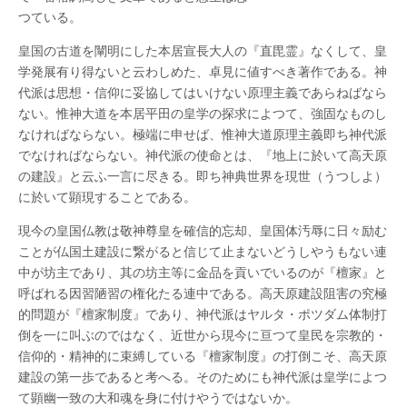
下
つている。
山
陽
皇国の古道を闡明にした本居宣長大人の『直毘霊』なくして、皇
太
は
学発展有り得ないと云わしめた、卓見に値すべき著作である。神
代派は思想・信仰に妥協してはいけない原理主義であらねばなら
ない。惟神大道を本居平田の皇学の探求によつて、強固なものし
なければならない。極端に申せば、惟神大道原理主義即ち神代派
でなければならない。神代派の使命とは、『地上に於いて高天原
の建設』と云ふ一言に尽きる。即ち神典世界を現世（うつしよ）
に於いて顕現することである。
現今の皇国仏教は敬神尊皇を確信的忘却、皇国体汚辱に日々励む
ことが仏国土建設に繋がると信じて止まないどうしやうもない連
中が坊主であり、其の坊主等に金品を貢いでいるのが『檀家』と
呼ばれる因習陋習の権化たる連中である。高天原建設阻害の究極
的問題が『檀家制度』であり、神代派はヤルタ・ポツダム体制打
倒を一に叫ぶのではなく、近世から現今に亘つて皇民を宗教的・
信仰的・精神的に束縛している『檀家制度』の打倒こそ、高天原
建設の第一歩であると考へる。そのためにも神代派は皇学によつ
て顕幽一致の大和魂を身に付けやうではないか。