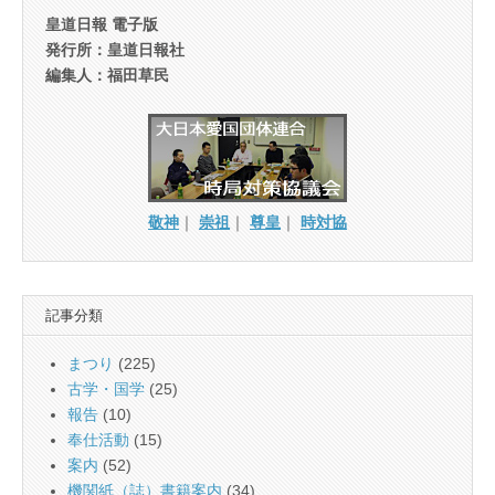
皇道日報 電子版
発行所：皇道日報社
編集人：福田草民
敬神
｜
崇祖
｜
尊皇
｜
時対協
記事分類
まつり
(225)
古学・国学
(25)
報告
(10)
奉仕活動
(15)
案内
(52)
機関紙（誌）書籍案内
(34)