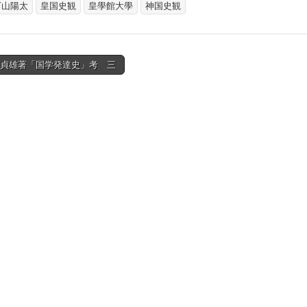
下山陽太
皇国史観
皇學館大學
神国史観
原貞雄著「国学発達史」考 三
tion