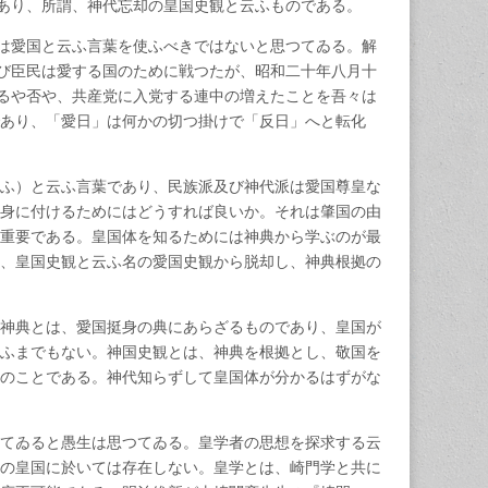
あり、所謂、神代忘却の皇国史観と云ふものである。
は愛国と云ふ言葉を使ふべきではないと思つてゐる。解
び臣民は愛する国のために戦つたが、昭和二十年八月十
るや否や、共産党に入党する連中の増えたことを吾々は
あり、「愛日」は何かの切つ掛けで「反日」へと転化
ふ）と云ふ言葉であり、民族派及び神代派は愛国尊皇な
身に付けるためにはどうすれば良いか。それは肇国の由
重要である。皇国体を知るためには神典から学ぶのが最
、皇国史観と云ふ名の愛国史観から脱却し、神典根拠の
神典とは、愛国挺身の典にあらざるものであり、皇国が
ふまでもない。神国史観とは、神典を根拠とし、敬国を
のことである。神代知らずして皇国体が分かるはずがな
てゐると愚生は思つてゐる。皇学者の思想を探求する云
の皇国に於いては存在しない。皇学とは、崎門学と共に