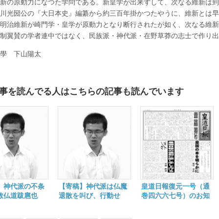
新の原動力になつた学問である。新皇学が出来ずして、次なる維新は到
川光圀公の『大日本史』編纂から約三百年掛かつたやうに、維新とは早
明治維新が崎門学・皇学が原動力となり断行されたが如く、次なる維新
制翼賛の学者連中ではなく、民族派・神代派・在野草莽の志士で作り出
學 下山陽太
事を読んでる人はこちらの記事も読んでいます
】神代派の不条
【寄稿】神代派は仏魔
皇道日報復元一号（通
教仏道跋扈也
退散を叫び、行動せ
巻四六六七号）のお知
大學 下山陽太
よ 皇學館大學 下山
らせ
陽太