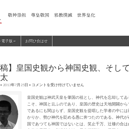
＝電子版＝
お問ひ合はせ
寄稿】皇国史観から神国史観、そし
太
【寄
•
2013年7月25日
•
コメントを受け付けていません
稿】
皇
皇国史観は神武天皇を肇国の祖とし、神代を忘却してゐ
国
史
こそ、神国と云ふのであり、皇国の歴史は天地開闢から
観
であるにも関はらず、皇国史観を提唱した学者の中には
か
ら
かりか、勢ひ神代を貶める愚に奔つたのである。神代が
神
国であつても神国ではないとは、笑止千万、辻褄の合は
国