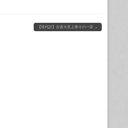
【現代訳】古道大意上巻その一④ →