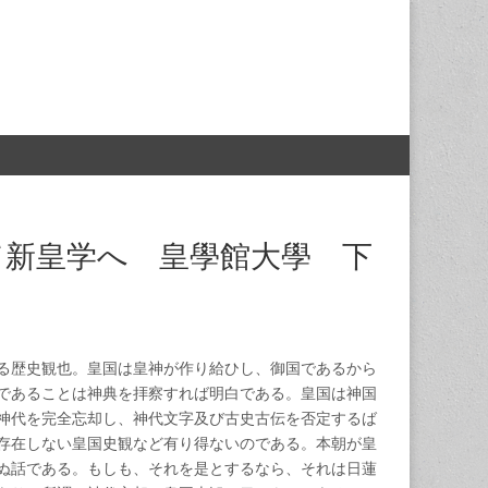
て新皇学へ 皇學館大學 下
る歴史観也。皇国は皇神が作り給ひし、御国であるから
であることは神典を拝察すれば明白である。皇国は神国
神代を完全忘却し、神代文字及び古史古伝を否定するば
存在しない皇国史観など有り得ないのである。本朝が皇
ぬ話である。もしも、それを是とするなら、それは日蓮