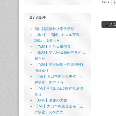
Tags:
最近の記事
Post
← 清
岡山縣護國神社奉仕活動
naviga
【8/1】「清國ニ対スル宣戦ノ
詔勅」渙発の日
【7/30】明治天皇例祭
【8/23】第六回國防研究會のお
知らせ
【7/26】第三回埼玉県護國神社
清掃奉仕
【7/5】大日本殉皇会主催「玉
鉾講座」開催さる
【7/5】和歌山縣護國神社清掃
奉仕
【6/30】夏越の大祓
【7/5】大日本殉皇会主催「玉
鉾講座」の御案內