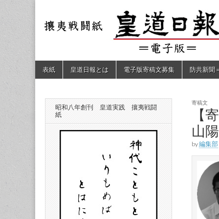
皇道
敬神
｜崇
祖｜
日報
尊皇
｜昭
和八
（防
年創
Skip
Main
表紙
皇道日報とは
電子版寄稿文募集
防共新聞
刊
to
menu
皇道
content
共新
実
践
攘夷
寄稿文
昭和八年創刊 皇道実践 攘夷戦闘
聞）
【
戦闘
紙
紙
山陽
電子
by
編集部
版