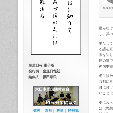
皇學館
鑑みなけ
し、其の
果たして
る語を直
来を知り
良の道で
皇道日報 電子版
神国史観
発行所：皇道日報社
愚生は神
編集人：福田草民
万邦に亘
身に付け
いことは
更に云へ
はば思想
敬神
｜
崇祖
｜
尊皇
｜
時対協