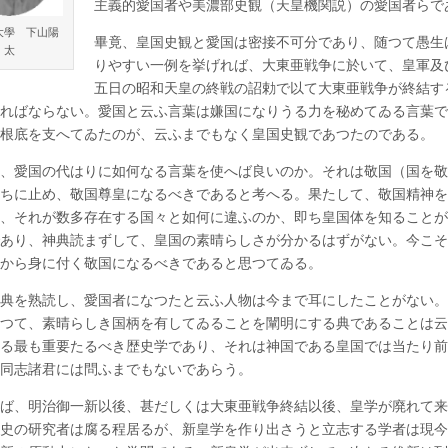
主義的愛国者や美濃部史観（天皇機関説）の愛国者らで
史
観、
大學 下山陽
そ
畢竟、皇国史観と愛国は密接不可分であり、随つて愚生
太
し
りやすい一例を挙げれば、大東亜戦争に於いて、皇軍及
て
新
五日の昭和天皇の終戦の詔勅で以て大東亜戦争が終結す
皇
ればならない。愛国と云ふ言葉は嫌国になりうる力を秘めてゐる言葉で
学
根底を支へてゐたのが、云ふまでもなく皇国史観であつたのである。
へ
皇
學
、愛国の代はりに如何なる言葉を使へば良いのか。それは敬国（国を敬
館
ちに止め、敬国尊皇になるべきであると考へる。果たして、敬国精神を
大
學
、それが数多存在する国々と如何に違ふのか、即ち皇国体を知ることが
下
あり、神典読まずして、皇国の素晴らしさが分かるはずがない。今こそ
山
陽
から身に付く敬国になるべきであると思つてゐる。
太
は
典を熟読し、愛国者になつたと云ふ人物は今まで耳にしたことがない。
つて、素晴らしき国柄を有してゐることを闡明にする典であることは云
る最も重要たるべき歴史学であり、それは神国である皇国では当たり前
同志諸君には問ふまでもないであらう。
ば、明治御一新以後、甚だしくは大東亜戦争終結以後、皇学が廃れて来
史の研究者は腐る程居るが、新皇学を作り出さうと立志する学者は現今