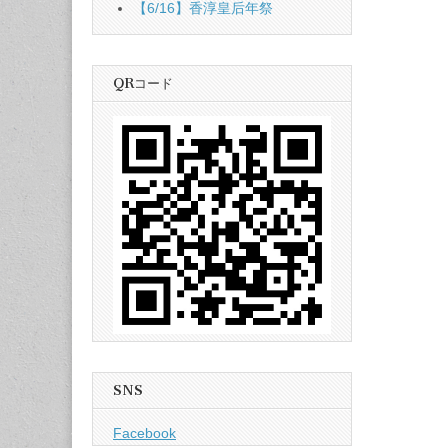
【6/16】香淳皇后年祭
QRコード
SNS
Facebook