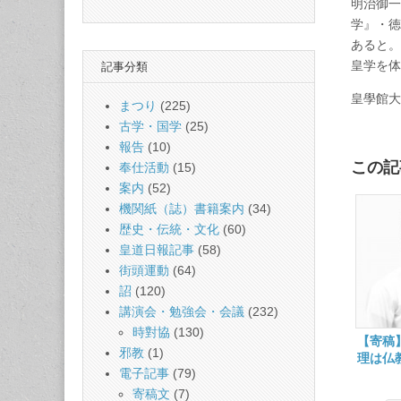
明治御一
学』・徳
あると。
皇学を体
記事分類
皇學館大
まつり
(225)
古学・国学
(25)
報告
(10)
この記
奉仕活動
(15)
案内
(52)
機関紙（誌）書籍案内
(34)
歴史・伝統・文化
(60)
皇道日報記事
(58)
街頭運動
(64)
詔
(120)
講演会・勉強会・会議
(232)
時對協
(130)
【寄稿
邪教
(1)
理は仏
電子記事
(79)
皇學館
寄稿文
(7)