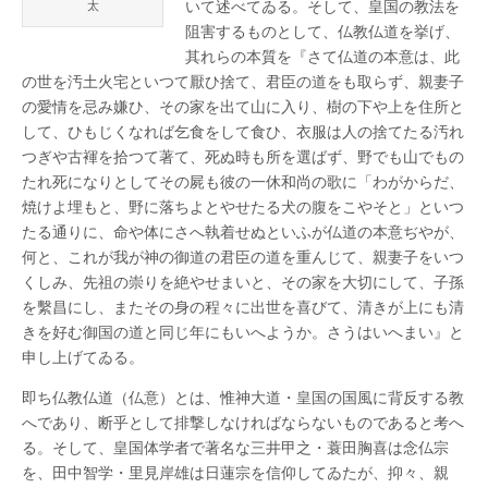
いて述べてゐる。そして、皇国の教法を
太
道
跋
阻害するものとして、仏教仏道を挙げ、
扈
其れらの本質を『さて仏道の本意は、此
也
皇
の世を汚土火宅といつて厭ひ捨て、君臣の道をも取らず、親妻子
學
の愛情を忌み嫌ひ、その家を出て山に入り、樹の下や上を住所と
館
して、ひもじくなれば乞食をして食ひ、衣服は人の捨てたる汚れ
大
學
つぎや古褌を拾つて著て、死ぬ時も所を選ばず、野でも山でもの
下
たれ死になりとしてその屍も彼の一休和尚の歌に「わがからだ、
山
陽
焼けよ埋もと、野に落ちよとやせたる犬の腹をこやそと」といつ
太
たる通りに、命や体にさへ執着せぬといふが仏道の本意ぢやが、
は
何と、これが我が神の御道の君臣の道を重んじて、親妻子をいつ
くしみ、先祖の崇りを絶やせまいと、その家を大切にして、子孫
を繫昌にし、またその身の程々に出世を喜びて、清きが上にも清
きを好む御国の道と同じ年にもいへようか。さうはいへまい』と
申し上げてゐる。
即ち仏教仏道（仏意）とは、惟神大道・皇国の国風に背反する教
へであり、断乎として排撃しなければならないものであると考へ
る。そして、皇国体学者で著名な三井甲之・蓑田胸喜は念仏宗
を、田中智学・里見岸雄は日蓮宗を信仰してゐたが、抑々、親