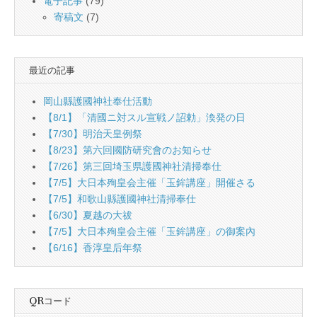
電子記事
(79)
寄稿文
(7)
最近の記事
岡山縣護國神社奉仕活動
【8/1】「清國ニ対スル宣戦ノ詔勅」渙発の日
【7/30】明治天皇例祭
【8/23】第六回國防研究會のお知らせ
【7/26】第三回埼玉県護國神社清掃奉仕
【7/5】大日本殉皇会主催「玉鉾講座」開催さる
【7/5】和歌山縣護國神社清掃奉仕
【6/30】夏越の大祓
【7/5】大日本殉皇会主催「玉鉾講座」の御案內
【6/16】香淳皇后年祭
QRコード