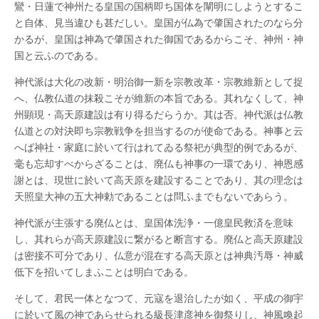
鸞・日蓮で神州たる皇国の国柄即ち国体を闡明にしようとするこ
と自体、見当違ひも甚だしい。皇国が仏為で肇国されたのなら分
かるが、皇国は神為で肇国された御国であるからこそ、神州・神
国と云ふのである。
神代派は大化の改新・明治御一新を宗教改革・宗教維新として捉
へ、仏教仏道の抹殺こそが維新の本旨である。其れなくして、神
州顕現・高天原建設は有り得るだらうか。其は否。神代派は仏教
仏道との対決即ち宗教戦争を担当するのが使命である。神事と云
へば神社・家庭に於いて行はれてゐる祭祀が典型的例であるが、
毫も忘却すべからざることは、廃仏も神事の一環であり、神恩感
謝とは、現世に於いて高天原を建設することであり、其の理念は
天照皇大神の五大神勅であることは問ふまでもないであらう。
神代派が主張する廃仏とは、皇国体洗浄・一億皇民救済を意味
し、其れらが高天原建設に繋がると断言する。廃仏と高天原建設
は密接不可分であり、仏意が混在する高天原とは神典汚辱・神威
低下を招いてしまふことは明白である。
そして、君民一体となつて、元寇を退治したが如く、平成の御宇
に於いて風の神であらせられる級長津彦神を御祭りし、神風喚起