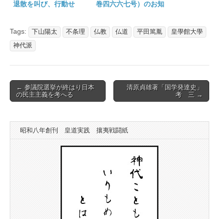
退散を叫び、行動せ
巻四六六七号）のお知
よ 皇學館大學 下山
らせ
陽太
Tags:
下山陽太
不条理
仏教
仏道
平田篤胤
皇學館大學
神代派
Post
← 参議院選挙が終はり日本
清原貞雄著「国学発達史」
の民主主義を考へる
考 三 →
navigation
昭和八年創刊 皇道実践 攘夷戦闘紙