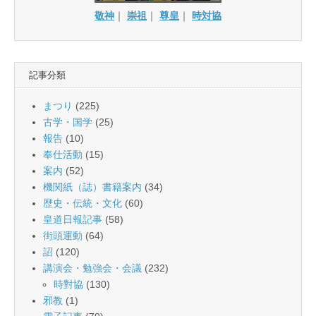
敬神
｜
崇祖
｜
尊皇
｜
時対協
記事分類
まつり
(225)
古学・国学
(25)
報告
(10)
奉仕活動
(15)
案内
(52)
機関紙（誌）書籍案内
(34)
歴史・伝統・文化
(60)
皇道日報記事
(58)
街頭運動
(64)
詔
(120)
講演会・勉強会・会議
(232)
時對協
(130)
邪教
(1)