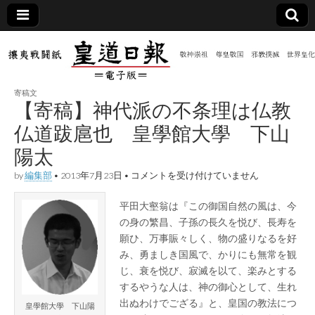
皇道
敬神
｜崇
祖｜
日報
尊皇
寄稿文
｜昭
【寄稿】神代派の不条理は仏教
和八
（防
年創
仏道跋扈也 皇學館大學 下山
刊
皇道
陽太
共新
実
践
【寄
by
編集部
•
2013年7月23日
•
コメントを受け付けていません
攘夷
稿】
聞）
戦闘
神
紙
平田大壑翁は『この御国自然の風は、今
代
派
電子
の身の繁昌、子孫の長久を悦び、長寿を
の
願ひ、万事賑々しく、物の盛りなるを好
不
条
み、勇ましき国風で、かりにも無常を観
版
理
じ、衰を悦び、寂滅を以て、楽みとする
は
するやうな人は、神の御心として、生れ
仏
教
出ぬわけでござる』と、皇国の教法につ
皇學館大學 下山陽
仏