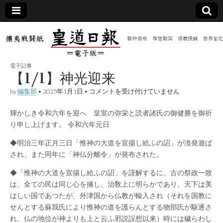
皇道
敬神
｜崇
祖｜
日報
尊皇
電子記事
｜昭
【1/1】神光迎来
和八
（防
年創
【1/1】
by
編集部
•
2025年1月1日
•
コメントを受け付けていません
刊
神
皇道
光
共新
実
輝かしき令和六年を迎へ 皇室の弥栄と読者諸氏の御健勝を御祈
迎
践
来
り申し上げます。 令和六年元日
攘夷
は
聞）
戦闘
◆明治三年正月三日「惟神の大道を宣揚し給ふの詔」が渙発遊ば
紙
され、また同年に「神仏分離令」が発布された。
電子
◆「惟神の大道を宣揚し給ふの詔」を謹解するに、古の祭政一致
版
は、全ての民は同じ心を擁し、治敎上に明らかであり、天下は美
はしい国であつたが、外津国から仏教が輸入され（それを国教に
せんとする蘇我氏により惟神の道を護らんとする物部氏が駆逐さ
れ、仏の地位が神よりも上と云ふ邪説誤想以来）時には穢らわし