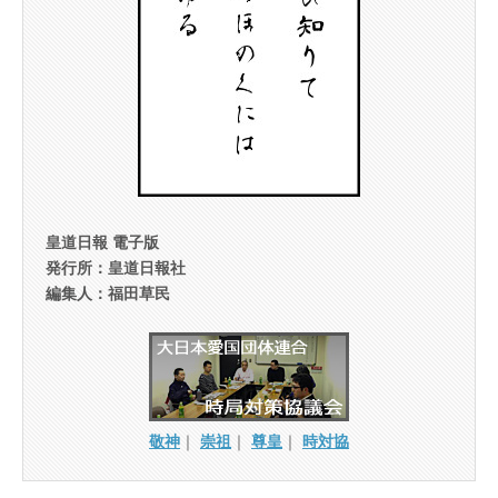
皇道日報 電子版
発行所：皇道日報社
編集人：福田草民
敬神
｜
崇祖
｜
尊皇
｜
時対協