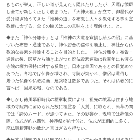
きものが栄え、正しい道が見えたり隠れたりしたが、天運は循環
し全てが新しく正しく改まつた。「天神天祖」が立て、御歴代が
受け継ぎ給うてきた「惟神の道」を布教し人々を教化する事を宣
教使に命ずる。全ての臣民はこの意味をよく理解せよ。と。
◆また「神仏分離令」とは「惟神の大道を宣揚し給ふの詔」に基
づいた布告・通達であり、神仏習合の信仰を廃止し、神社から仏
教的な要素を排除することを目的とした。「神仏分離令」布告・
通達の後、民草から沸き上がつた廃仏毀釈運動は数百年にも渡る
寺院の権力保持に対する反動と、日本は皇国であるとの目覚めで
あつた。各地では仏像が壊され、寺院が焼かれ、僧侶は還俗し、
屠つた仏像や仏教絵画、建築物は数多であつた。それは仏教的に
言へば「因果応報」なのである。
◆しかし徳川幕府時代の檀家制度により、祖先の墳墓は住まう地
域の寺院内に留められた故に祖霊を「人質」に取られ、民草の間
では「諦めムード」が漂つてきた。その影響か、現時では葬儀の
際、仏式が約八四%、神葬祭が約十%と、仏式が圧倒的に多く、
廃仏毀釈運動の敗北と言はざるを得ない。
◆日本は神国であり仏国ではない。よつてかかる事態を糾す為に