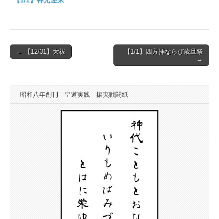
Post
← 【12/31】大祓
【1/1】四方拝ならび歳旦祭
→
navigation
昭和八年創刊 皇道実践 攘夷戦闘紙