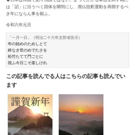
は「詔」に沿うべく国体を闡明にし、廃仏毀釈運動を再開するべ
き年にならん事を願ふ。
令和六年元旦
年の始めのためしとて　
終なき世のめでたさを　

松竹たてて門ごとに　
祝ふ今日こそ楽しけれ
この記事を読んでる人はこちらの記事も読んでい
ます