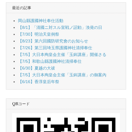
最近の記事
岡山縣護國神社奉仕活動
【8/1】「清國ニ対スル宣戦ノ詔勅」渙発の日
【7/30】明治天皇例祭
【8/23】第六回國防研究會のお知らせ
【7/26】第三回埼玉県護國神社清掃奉仕
【7/5】大日本殉皇会主催「玉鉾講座」開催さる
【7/5】和歌山縣護國神社清掃奉仕
【6/30】夏越の大祓
【7/5】大日本殉皇会主催「玉鉾講座」の御案內
【6/16】香淳皇后年祭
QRコード