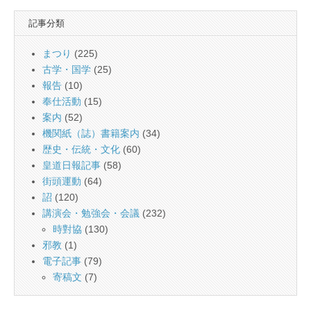
記事分類
まつり
(225)
古学・国学
(25)
報告
(10)
奉仕活動
(15)
案内
(52)
機関紙（誌）書籍案内
(34)
歴史・伝統・文化
(60)
皇道日報記事
(58)
街頭運動
(64)
詔
(120)
講演会・勉強会・会議
(232)
時對協
(130)
邪教
(1)
電子記事
(79)
寄稿文
(7)