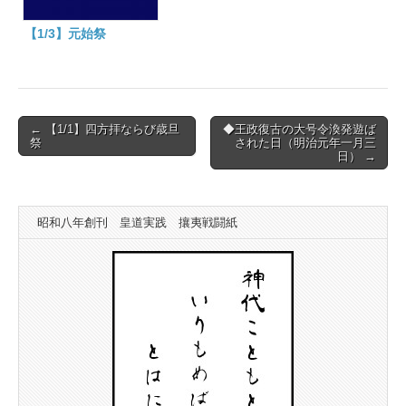
【1/3】元始祭
Post
← 【1/1】四方拝ならび歳旦
◆王政復古の大号令渙発遊ば
祭
された日（明治元年一月三
navigation
日） →
昭和八年創刊 皇道実践 攘夷戦闘紙