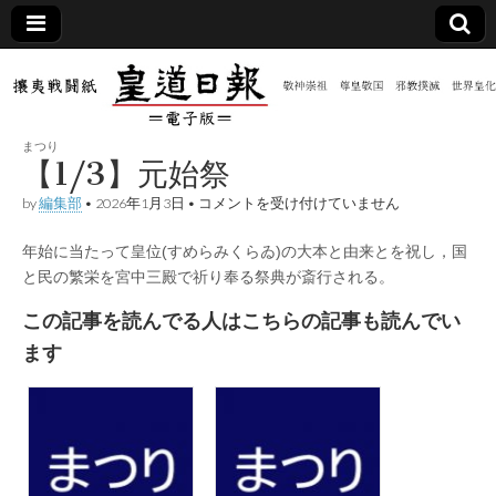
皇道
敬神
｜崇
祖｜
日報
尊皇
まつり
｜昭
【1/3】元始祭
和八
（防
年創
【1/3】
by
編集部
•
2026年1月3日
•
コメントを受け付けていません
刊
元
皇道
始
共新
実
年始に当たって皇位(すめらみくらゐ)の大本と由来とを祝し，国
祭
践
は
と民の繁栄を宮中三殿で祈り奉る祭典が斎行される。
攘夷
聞）
戦闘
この記事を読んでる人はこちらの記事も読んでい
紙
電子
ます
版