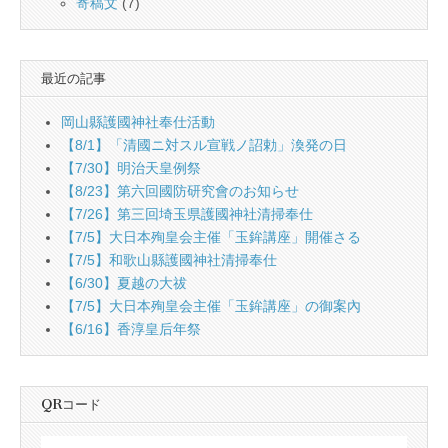
寄稿文
(7)
最近の記事
岡山縣護國神社奉仕活動
【8/1】「清國ニ対スル宣戦ノ詔勅」渙発の日
【7/30】明治天皇例祭
【8/23】第六回國防研究會のお知らせ
【7/26】第三回埼玉県護國神社清掃奉仕
【7/5】大日本殉皇会主催「玉鉾講座」開催さる
【7/5】和歌山縣護國神社清掃奉仕
【6/30】夏越の大祓
【7/5】大日本殉皇会主催「玉鉾講座」の御案內
【6/16】香淳皇后年祭
QRコード