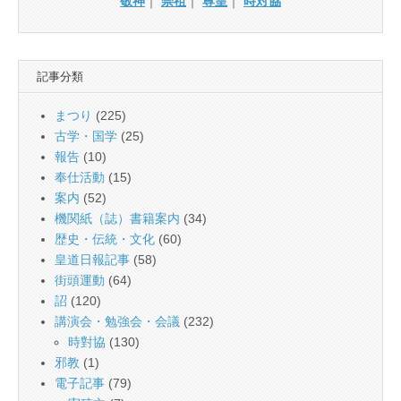
敬神
｜
崇祖
｜
尊皇
｜
時対協
記事分類
まつり
(225)
古学・国学
(25)
報告
(10)
奉仕活動
(15)
案内
(52)
機関紙（誌）書籍案内
(34)
歴史・伝統・文化
(60)
皇道日報記事
(58)
街頭運動
(64)
詔
(120)
講演会・勉強会・会議
(232)
時對協
(130)
邪教
(1)
電子記事
(79)