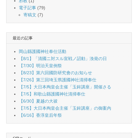
邪教
(1)
電子記事
(79)
寄稿文
(7)
最近の記事
岡山縣護國神社奉仕活動
【8/1】「清國ニ対スル宣戦ノ詔勅」渙発の日
【7/30】明治天皇例祭
【8/23】第六回國防研究會のお知らせ
【7/26】第三回埼玉県護國神社清掃奉仕
【7/5】大日本殉皇会主催「玉鉾講座」開催さる
【7/5】和歌山縣護國神社清掃奉仕
【6/30】夏越の大祓
【7/5】大日本殉皇会主催「玉鉾講座」の御案內
【6/16】香淳皇后年祭