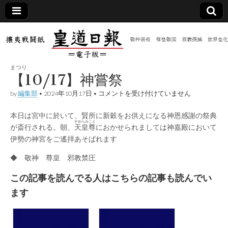
皇道
敬神
｜崇
祖｜
日報
尊皇
まつり
｜昭
【10/17】神嘗祭
和八
（防
年創
【10/17】
by
編集部
•
2024年10月17日
•
コメントを受け付けていません
刊
神
皇道
嘗
共新
実
本日は宮中に於いて、賢所に新穀をお供えになる神恩感謝の祭典
祭
践
すめらみこと
は
が斎行される。朝、
天皇尊
におかせられましては神嘉殿において
攘夷
聞）
戦闘
伊勢の神宮をご遙拝あそばれます
紙
◆ 敬神 尊皇 邪教禁圧
電子
この記事を読んでる人はこちらの記事も読んでい
版
ます