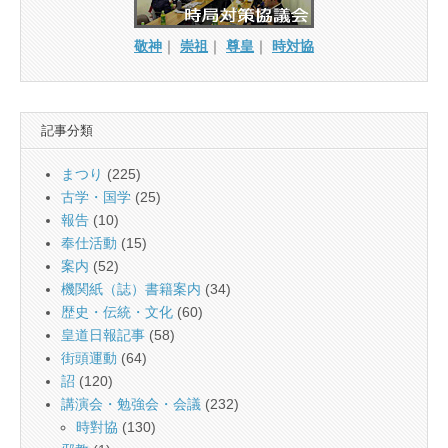
敬神
｜
崇祖
｜
尊皇
｜
時対協
記事分類
まつり
(225)
古学・国学
(25)
報告
(10)
奉仕活動
(15)
案内
(52)
機関紙（誌）書籍案内
(34)
歴史・伝統・文化
(60)
皇道日報記事
(58)
街頭運動
(64)
詔
(120)
講演会・勉強会・会議
(232)
時對協
(130)