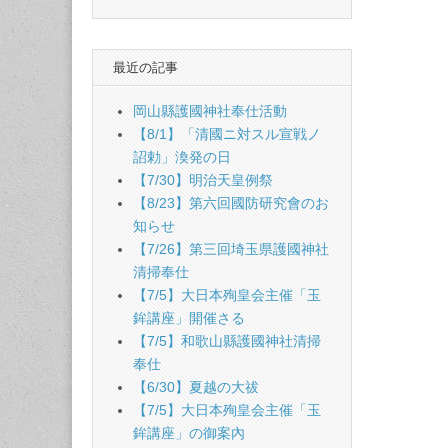
最近の記事
岡山縣護國神社奉仕活動
【8/1】「清國ニ対スル宣戦ノ
詔勅」渙発の日
【7/30】明治天皇例祭
【8/23】第六回國防研究會のお
知らせ
【7/26】第三回埼玉県護國神社
清掃奉仕
【7/5】大日本殉皇会主催「玉
鉾講座」開催さる
【7/5】和歌山縣護國神社清掃
奉仕
【6/30】夏越の大祓
【7/5】大日本殉皇会主催「玉
鉾講座」の御案內