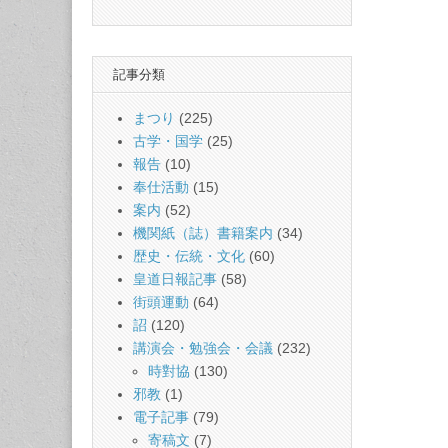
記事分類
まつり
(225)
古学・国学
(25)
報告
(10)
奉仕活動
(15)
案内
(52)
機関紙（誌）書籍案内
(34)
歴史・伝統・文化
(60)
皇道日報記事
(58)
街頭運動
(64)
詔
(120)
講演会・勉強会・会議
(232)
時對協
(130)
邪教
(1)
電子記事
(79)
寄稿文
(7)