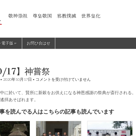
＝電子版＝
お問ひ合はせ
0/17】神嘗祭
【10/17】
•
2020年10月17日
•
コメントを受け付けていません
神
嘗
中に於いて、賢所に新穀をお供えになる神恩感謝の祭典が斎行される。
祭
は
遙拝あそばれます。
事を読んでる人はこちらの記事も読んでいます