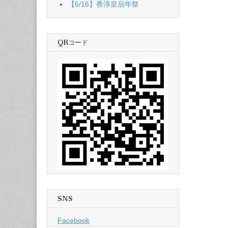
【6/16】香淳皇后年祭
QRコード
SNS
Facebook