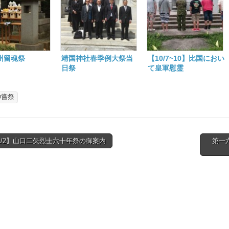
州留魂祭
靖国神社春季例大祭当
【10/7~10】比国におい
日祭
て皇軍慰霊
神嘗祭
11/2】山口二矢烈士六十年祭の御案内
第一
tion