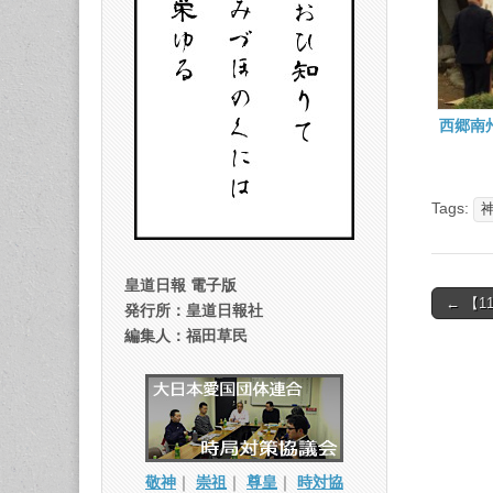
西郷南
Tags:
皇道日報 電子版
Post
← 【
発行所：皇道日報社
naviga
編集人：福田草民
敬神
｜
崇祖
｜
尊皇
｜
時対協