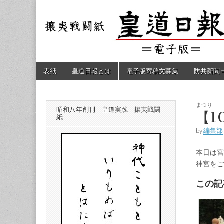
皇道
敬神
｜崇
祖｜
日報
尊皇
｜昭
和八
（防
年創
Skip
Main
表紙
皇道日報とは
電子版寄稿文募集
防共新聞
刊
to
menu
皇道
content
共新
実
践
攘夷
まつり
昭和八年創刊 皇道実践 攘夷戦闘
聞）
【1
戦闘
紙
紙
by
編集部
電子
本日は宮
版
神宮をご
この記