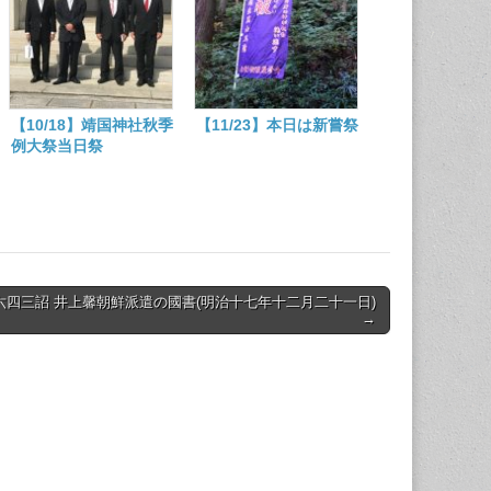
【10/18】靖国神社秋季
【11/23】本日は新嘗祭
例大祭当日祭
六四三詔 井上馨朝鮮派遣の國書(明治十七年十二月二十一日)
→