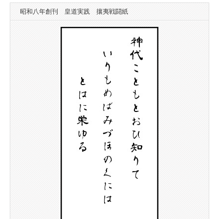
昭和八年創刊 皇道実践 攘夷戦闘紙