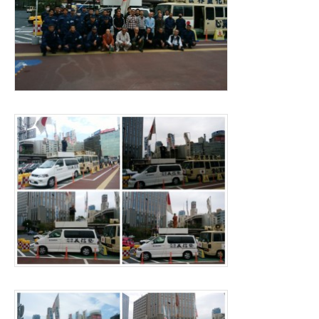
会
が
催
さ
れ
る
は