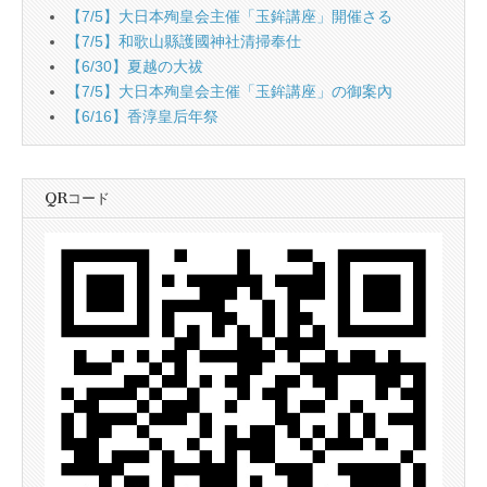
【7/5】大日本殉皇会主催「玉鉾講座」開催さる
【7/5】和歌山縣護國神社清掃奉仕
【6/30】夏越の大祓
【7/5】大日本殉皇会主催「玉鉾講座」の御案內
【6/16】香淳皇后年祭
QRコード