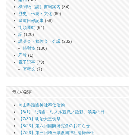
機関紙（誌）書籍案内
(34)
歴史・伝統・文化
(60)
皇道日報記事
(58)
街頭運動
(64)
詔
(120)
講演会・勉強会・会議
(232)
時對協
(130)
邪教
(1)
電子記事
(79)
寄稿文
(7)
最近の記事
岡山縣護國神社奉仕活動
【8/1】「清國ニ対スル宣戦ノ詔勅」渙発の日
【7/30】明治天皇例祭
【8/23】第六回國防研究會のお知らせ
【7/26】第三回埼玉県護國神社清掃奉仕