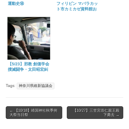
運動史⑭
フィリピン マバラカッ
ト市カミカゼ資料館お
よびバンバン市戦争資
料館訪問
【5/23】邪教 創価学会
撲滅闘争・太田昭宏糾
弾
Tags:
神奈川県維新協議会
Post
← 【10/18】靖国神社秋季例
【10/27】三笠宮崇仁親王殿
大祭当日祭
下薨去 →
navigation