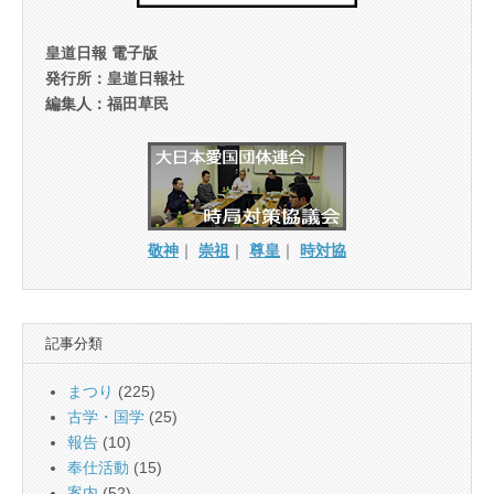
皇道日報 電子版
発行所：皇道日報社
編集人：福田草民
敬神
｜
崇祖
｜
尊皇
｜
時対協
記事分類
まつり
(225)
古学・国学
(25)
報告
(10)
奉仕活動
(15)
案内
(52)