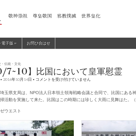
＝電子版＝
お問ひ合はせ
史・伝統・文化
0/7~10】比国において皇軍慰霊
【10/7~10】
•
2016年10月14日
•
コメントを受け付けていません
比
国
埼玉県支局は、NPO法人日本領土領海戦略会議と合同で、比国にある
に
お
掃活動を実施して来た。比国はこの時期には珍しく大雨に見舞はた。（
い
て
ゼウエスト
皇
軍
慰
霊
は