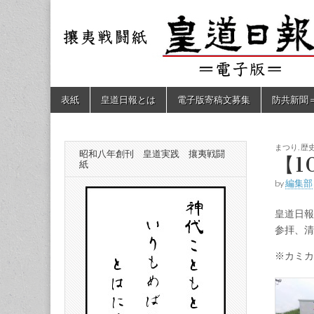
皇道
敬神
｜崇
祖｜
日報
尊皇
｜昭
和八
（防
年創
Skip
Main
表紙
皇道日報とは
電子版寄稿文募集
防共新聞
刊
to
menu
皇道
content
共新
実
践
攘夷
まつり
,
歴
昭和八年創刊 皇道実践 攘夷戦闘
聞）
【1
戦闘
紙
紙
by
編集部
電子
皇道日報
版
参拝、清
※カミカ