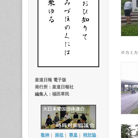
※カミカ
皇道日報 電子版
発行所：皇道日報社
編集人：福田草民
敬神
｜
崇祖
｜
尊皇
｜
時対協