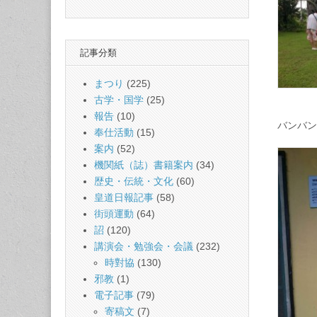
記事分類
まつり
(225)
古学・国学
(25)
報告
(10)
バンバン
奉仕活動
(15)
案内
(52)
機関紙（誌）書籍案内
(34)
歴史・伝統・文化
(60)
皇道日報記事
(58)
街頭運動
(64)
詔
(120)
講演会・勉強会・会議
(232)
時對協
(130)
邪教
(1)
電子記事
(79)
寄稿文
(7)