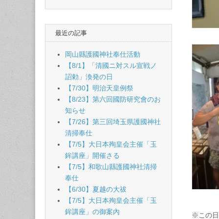
最近の記事
岡山縣護國神社奉仕活動
【8/1】「清國ニ対スル宣戦ノ
詔勅」渙発の日
【7/30】明治天皇例祭
【8/23】第六回國防研究會のお
知らせ
【7/26】第三回埼玉県護國神社
清掃奉仕
【7/5】大日本殉皇会主催「玉
鉾講座」開催さる
【7/5】和歌山縣護國神社清掃
奉仕
【6/30】夏越の大祓
【7/5】大日本殉皇会主催「玉
鉾講座」の御案內
※この日