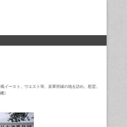
神風イースト、ウエスト等、皇軍所縁の地を訪れ、慰霊、
磯）