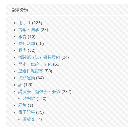
記事分類
まつり
(225)
古学・国学
(25)
報告
(10)
奉仕活動
(15)
案内
(52)
機関紙（誌）書籍案内
(34)
歴史・伝統・文化
(60)
皇道日報記事
(58)
街頭運動
(64)
詔
(120)
講演会・勉強会・会議
(232)
時對協
(130)
邪教
(1)
電子記事
(79)
寄稿文
(7)