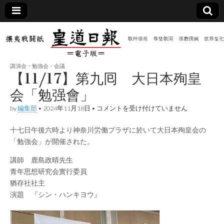
皇道
敬神
｜崇
祖｜
日報
尊皇
講演会・勉強会・会議
｜昭
【11/17】第九囘 大日本殉皇
和八
（防
年創
会「勉强會」
刊
皇道
【11/17】
by
編集部
•
2024年11月18日
•
コメントを受け付けていません
共新
実
第
践
九
攘夷
十七日午後六時より神奈川労働プラザに於いて大日本殉皇会の
囘
聞）
戦闘
大
「勉強会」が開催された。
紙
日
本
電子
講師 鹿島政晴先生
殉
青年思想研究会實行委員
皇
会
版
猶存社社主
「勉
演題 『シン・ハンキヨウ』
强
會」
は