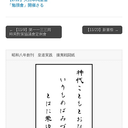
「勉强會」開催さる
Post
← 【11/9】第一一三三囘
【11/23】新嘗祭 →
時局對策協議會定例會
navigation
昭和八年創刊 皇道実践 攘夷戦闘紙