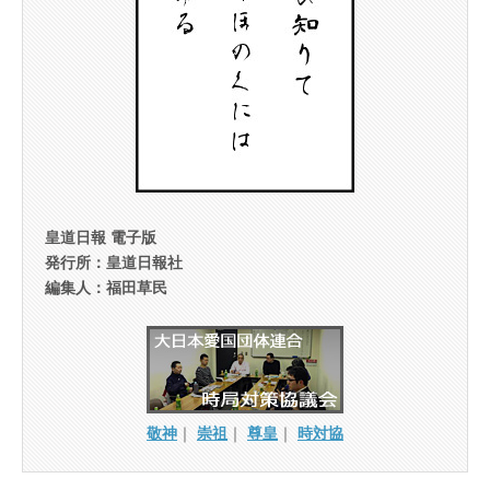
皇道日報 電子版
発行所：皇道日報社
編集人：福田草民
敬神
｜
崇祖
｜
尊皇
｜
時対協