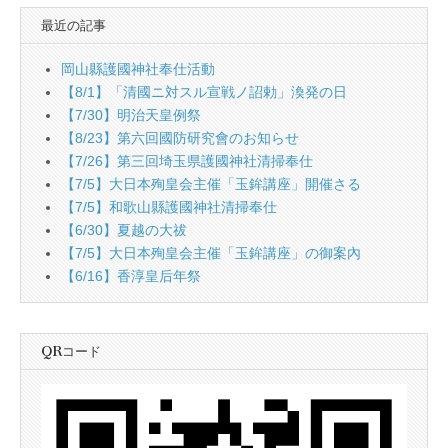
最近の記事
岡山縣護國神社奉仕活動
【8/1】「清國ニ対スル宣戦ノ詔勅」渙発の日
【7/30】明治天皇例祭
【8/23】第六回國防研究會のお知らせ
【7/26】第三回埼玉県護國神社清掃奉仕
【7/5】大日本殉皇会主催「玉鉾講座」開催さる
【7/5】和歌山縣護國神社清掃奉仕
【6/30】夏越の大祓
【7/5】大日本殉皇会主催「玉鉾講座」の御案內
【6/16】香淳皇后年祭
QRコード