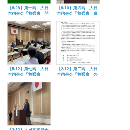
【8/28】第一囘 大日
【9/10】第四囘 大日
本殉皇会「勉强會」開
本殉皇会「勉强會」參
催さる
加
【5/12】第七囘 大日
【2/12】第二囘 大日
本殉皇会「勉强會」
本殉皇会「勉强會」の
御案內
【2/12】大日本殉皇会