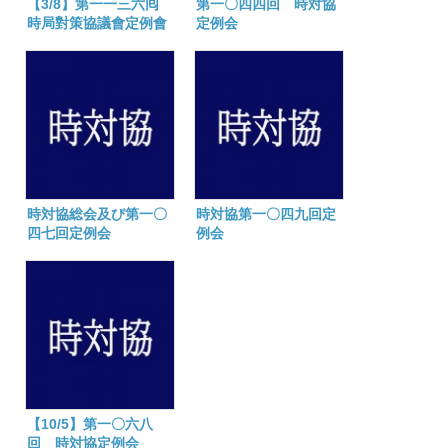
【3/8】第一一三六囘
第一〇四四回 時対協
時局對策協議會定例會
定例会
時対協総会及び第一〇
時対協第一〇四九回定
四七回定例会
例会
【10/5】第一〇六八
回 時対協定例会