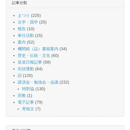
記事分類
まつり
(225)
古学・国学
(25)
報告
(10)
奉仕活動
(15)
案内
(52)
機関紙（誌）書籍案内
(34)
歴史・伝統・文化
(60)
皇道日報記事
(58)
街頭運動
(64)
詔
(120)
講演会・勉強会・会議
(232)
時對協
(130)
邪教
(1)
電子記事
(79)
寄稿文
(7)