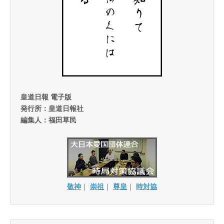
皇道日報 電子版
発行所：皇道日報社
編集人：福田草民
敬神
｜
崇祖
｜
尊皇
｜
時対協