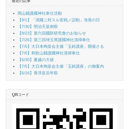
最近の記事
岡山縣護國神社奉仕活動
【8/1】「清國ニ対スル宣戦ノ詔勅」渙発の日
【7/30】明治天皇例祭
【8/23】第六回國防研究會のお知らせ
【7/26】第三回埼玉県護國神社清掃奉仕
【7/5】大日本殉皇会主催「玉鉾講座」開催さる
【7/5】和歌山縣護國神社清掃奉仕
【6/30】夏越の大祓
【7/5】大日本殉皇会主催「玉鉾講座」の御案內
【6/16】香淳皇后年祭
QRコード