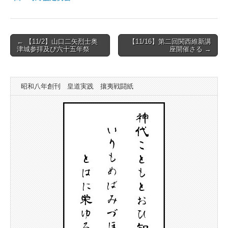
Post
← 【11/2】山口二矢烈士奥
【11/16】第二回関西維新講
津城参拝及び六十五年祭
座開催さる →
navigation
昭和八年創刊 皇道実践 攘夷戦闘紙