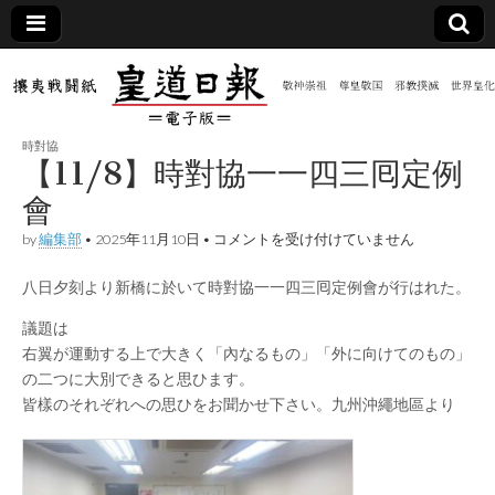
皇道
敬神
｜崇
祖｜
日報
尊皇
時對協
｜昭
【11/8】時對協一一四三囘定例
和八
（防
年創
會
刊
皇道
【11/8】
by
編集部
•
2025年11月10日
•
コメントを受け付けていません
共新
実
時
践
對
攘夷
八日夕刻より新橋に於いて時對協一一四三囘定例會が行はれた。
協
聞）
戦闘
一
紙
一
議題は
四
電子
右翼が運動する上で大きく「內なるもの」「外に向けてのもの」
三
の二つに大別できると思ひます。
囘
定
版
皆樣のそれぞれへの思ひをお聞かせ下さい。九州沖繩地區より
例
會
は