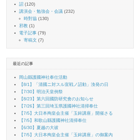
詔
(120)
講演会・勉強会・会議
(232)
時對協
(130)
邪教
(1)
電子記事
(79)
寄稿文
(7)
最近の記事
岡山縣護國神社奉仕活動
【8/1】「清國ニ対スル宣戦ノ詔勅」渙発の日
【7/30】明治天皇例祭
【8/23】第六回國防研究會のお知らせ
【7/26】第三回埼玉県護國神社清掃奉仕
【7/5】大日本殉皇会主催「玉鉾講座」開催さる
【7/5】和歌山縣護國神社清掃奉仕
【6/30】夏越の大祓
【7/5】大日本殉皇会主催「玉鉾講座」の御案內