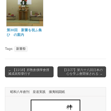
第30回 新嘗を祝ふ集
ひ の案内
Tags:
新嘗祭
Post
← 【11/18】邪敎創價學會撲
【11/27】第六十八回日本の
滅成就祭擧行す
心を学ぶ會開催される →
navigation
昭和八年創刊 皇道実践 攘夷戦闘紙