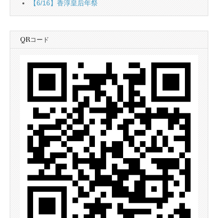
【6/16】香淳皇后年祭
QRコード