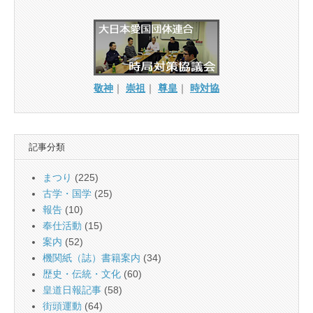
敬神
｜
崇祖
｜
尊皇
｜
時対協
記事分類
まつり
(225)
古学・国学
(25)
報告
(10)
奉仕活動
(15)
案内
(52)
機関紙（誌）書籍案内
(34)
歴史・伝統・文化
(60)
皇道日報記事
(58)
街頭運動
(64)