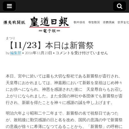
皇道
敬神
｜崇
祖｜
日報
尊皇
まつり
｜昭
【11/23】本日は新嘗祭
和八
（防
年創
【11/23】
by
編集部
•
2016年11月23日
•
コメントを受け付けていません
刊
本
皇道
日
共新
実
は
践
新
攘夷
嘗
本日、宮中に於いては最も大切な祭祀である新嘗祭が斎行され、
聞）
戦闘
祭
天皇尊におかれましては、神嘉殿において新穀を皇祖はじめ神々
紙
は
にお供へになられ、神恩を感謝された後に 天皇尊自らもお召し
電子
上がりになられました。また全国の神社や各団体でも新嘗祭が斎
行され、新穀を得たことを神々に感謝の誠を申し上げます。
版
明治六年より昭和二十二年まで、新嘗祭の名で祝祭日であつた
が、敗戦後に勤労感謝の日と名を改め、国民の意識の中で新嘗祭
の意義が徐々に希薄になつてゐることから、「新嘗祭」の呼称に