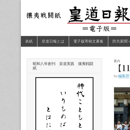
皇道
敬神
｜崇
祖｜
日報
尊皇
｜昭
和八
（防
年創
Skip
Main
表紙
皇道日報とは
電子版寄稿文募集
防共新聞
刊
to
menu
皇道
content
共新
実
践
攘夷
案内
昭和八年創刊 皇道実践 攘夷戦闘
聞）
【1
戦闘
紙
紙
by
編集部
電子
版