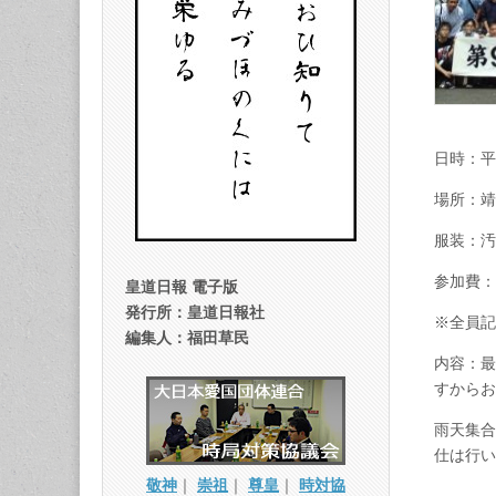
日時：
場所：靖
服装：
参加費：
皇道日報 電子版
発行所：皇道日報社
※全員記
編集人：福田草民
内容：最
すからお
雨天集合
仕は行い
敬神
｜
崇祖
｜
尊皇
｜
時対協