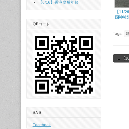
【6/16】香淳皇后年祭
【11/
国神社
知らせ
QRコード
Tags:
Post
← 【
naviga
SNS
Facebook