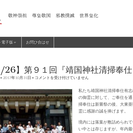
＝電子版＝
お問ひ合はせ
1/26】第９１回『靖国神社清掃奉
【11/26】
•
2017年10月31日
•
コメントを受け付けていません
第
９
私たち靖国神社清掃奉仕有志
１
回
の御霊に対して、ご奉仕を通
『靖
掃奉仕は新嘗祭の後、大東亜
国
神
霊に感謝の誠を捧げます。
社
清
境内には落葉が敷詰められて
掃
い中とは存じますが、年内最
奉