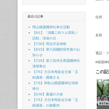
最近の記事
住所
岡山縣護國神社奉仕活動
【8/1】「清國ニ対スル宣戦ノ
名前
詔勅」渙発の日
【7/30】明治天皇例祭
【8/23】第六回國防研究會のお
電話・フ
知らせ
【7/26】第三回埼玉県護國神社
#靖国神
清掃奉仕
この記
【7/5】大日本殉皇会主催「玉
鉾講座」開催さる
【7/5】和歌山縣護國神社清掃
奉仕
【6/30】夏越の大祓
【7/5】大日本殉皇会主催「玉
鉾講座」の御案內