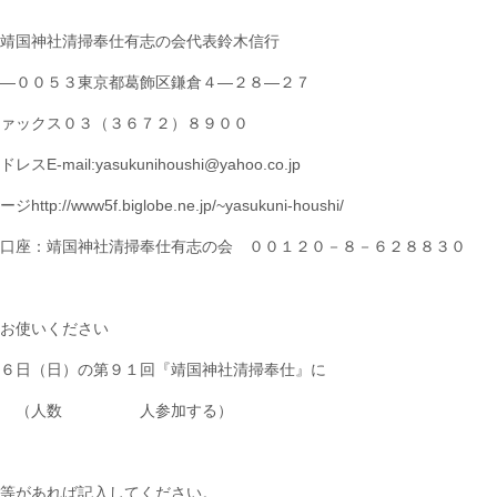
靖国神社清掃奉仕有志の会代表鈴木信行
―００５３東京都葛飾区鎌倉４―２８―２７
ァックス０３（３６７２）８９００
スE-mail:yasukunihoushi@yahoo.co.jp
ttp://www5f.biglobe.ne.jp/~yasukuni-houshi/
口座：靖国神社清掃奉仕有志の会 ００１２０－８－６２８８３０
お使いください
６日（日）の第９１回『靖国神社清掃奉仕』に
 （人数 人参加する）
等があれば記入してください。