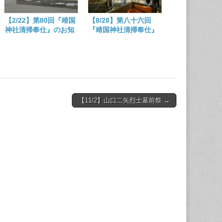
【2/22】第80回『靖国
【8/28】第八十六回
神社清掃奉仕』のお知
『靖国神社清掃奉仕』
らせ
のお知らせ
【11/2】山口二矢烈士墓前祭 →