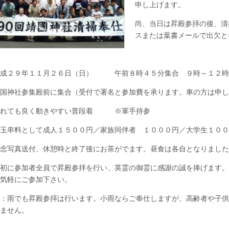
仕』
申し上げます。
の
お
尚、当日は昇殿参拝の後、清
知
ら
スまたは葉書メールで出欠と
せ
は
平成２９年１１月２６日（日） 午前８時４５分集合 ９時～１２時
国神社参集殿前に集合（受付で署名と参加費を承ります。車の方は申し
汚れても良く動きやすい普段着 ※軍手持参
玉串料として成人１５００円／家族同伴者 １０００円／大学生１００
念写真送付、休憩時と終了後にお茶がでます。昼食は各自となりました
初に参加者全員で昇殿参拝を行い、英霊の御霊に感謝の誠を捧げます。
気軽にご参加下さい。
：雨でも昇殿参拝は行います。小雨ならご奉仕しますが、高齢者や子供
ません。