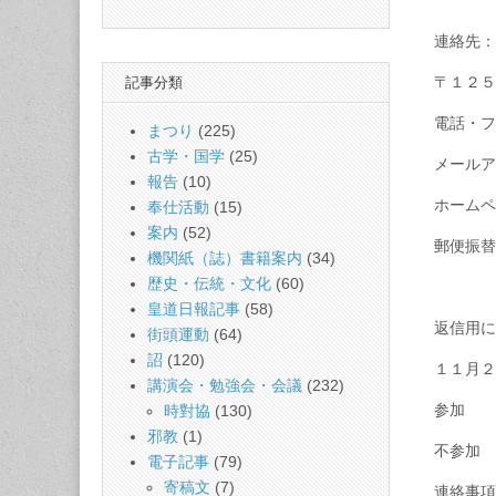
連絡先：
〒１２５
記事分類
電話・フ
まつり
(225)
古学・国学
(25)
メールアドレ
報告
(10)
ホームページh
奉仕活動
(15)
案内
(52)
郵便振替
機関紙（誌）書籍案内
(34)
歴史・伝統・文化
(60)
皇道日報記事
(58)
返信用に
街頭運動
(64)
詔
(120)
１１月２
講演会・勉強会・会議
(232)
参加
時對協
(130)
邪教
(1)
不参加
電子記事
(79)
寄稿文
(7)
連絡事項