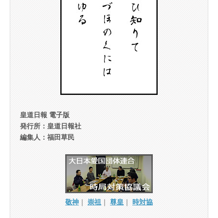
皇道日報 電子版
発行所：皇道日報社
編集人：福田草民
敬神
｜
崇祖
｜
尊皇
｜
時対協