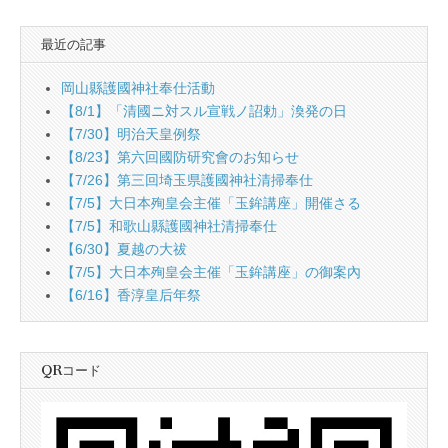
最近の記事
岡山縣護國神社奉仕活動
【8/1】「清國ニ対スル宣戦ノ詔勅」渙発の日
【7/30】明治天皇例祭
【8/23】第六回國防研究會のお知らせ
【7/26】第三回埼玉県護國神社清掃奉仕
【7/5】大日本殉皇会主催「玉鉾講座」開催さる
【7/5】和歌山縣護國神社清掃奉仕
【6/30】夏越の大祓
【7/5】大日本殉皇会主催「玉鉾講座」の御案內
【6/16】香淳皇后年祭
QRコード