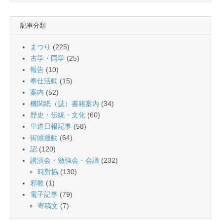
記事分類
まつり
(225)
古学・国学
(25)
報告
(10)
奉仕活動
(15)
案内
(52)
機関紙（誌）書籍案内
(34)
歴史・伝統・文化
(60)
皇道日報記事
(58)
街頭運動
(64)
詔
(120)
講演会・勉強会・会議
(232)
時對協
(130)
邪教
(1)
電子記事
(79)
寄稿文
(7)