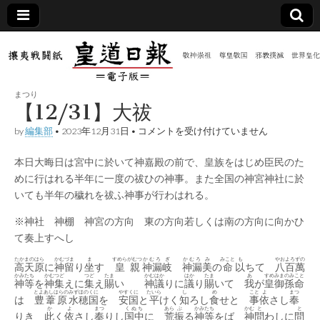
皇道
敬神
｜崇
祖｜
日報
尊皇
まつり
｜昭
【12/31】大祓
和八
（防
年創
【12/31】
by
編集部
•
2023年12月31日
•
コメントを受け付けていません
刊
大
皇道
祓
共新
実
本日大晦日は宮中に於いて神嘉殿の前で、皇族をはじめ臣民のた
は
践
めに行はれる半年に一度の祓ひの神事。また全国の神宮神社に於
攘夷
聞）
戦闘
いても半年の穢れを祓ふ神事が行わはれる。
紙
※神社 神棚 神宮の方向 東の方向若しくは南の方向に向かひ
電子
て奏上すへし
版
たかまのはら
かむ
づま
ま
すめらがむつ
かむろ
ぎ
かむろ
み
みこと
も
やおよろずの
高天原
に
神
留
り
坐
す
皇親
神漏
岐
神漏
美
の
命
以
ちて
八百萬
かみ
たち
かむ
つど
つど
たま
かむはか
はか
たま
あ
すめみまのみこと
神
等
を
神
集
えに
集
え
賜
い
神議
りに
議
り
賜
いて
我
が
皇御孫命
とよあしはらの
みずほのくに
やすくに
たいら
し
め
こと
よ
まつ
は
豊葦原
水穂国
を
安国
と
平
けく
知
ろし
食
せと
事
依
さし
奉
か
よ
まつ
くぬち
あら
ぶ
かみ
たち
かむ
と
と
りき
此
く
依
さし
奉
りし
国中
に
荒
振
る
神
等
をば
神
問
わしに
問