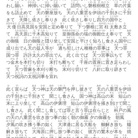
たま
かむ
はら
はら
たま
こと
と
いわ
ね
き
ねたち
くさ
かき
は
わし
賜
い
神
掃
いに
掃
い
賜
いて
語
問
いし
磐
根
樹
根立
草
の
片
葉
こと
や
あめ
いわ
くら
はな
あめ
や
え
ぐも
い
つ
ち
わ
ち
わ
をも
語
止
めて
天
の
磐
座
放
ち
天
の
八
重
雲
を
伊
頭
の
千
別
きに
千
別
あま
くだ
よ
まつ
か
よ
まつ
よ
も
くに
なか
きて
天
降
し
依
さし
奉
りき
此
く
依
さし
奉
りし
四
方
の
国
中
と
おおやまと
ひ
だか
みの
くに
やす
くに
さだ
まつ
した
いわ
ね
みや
ばしら
ふと
し
た
大倭
日
高
見
国
を
安
国
と
定
め
奉
りて
下
つ
磐
根
に
宮
柱
太
敷
き
立
たかまのはら
ち
ぎ
たか
し
すめみまのみこと
みず
みあらか
つか
まつ
あめ
て
高天原
に
千
木
高
知
りて
皇御孫命
の
瑞
の
御殿
仕
え
奉
りて
天
みかげ
ひ
みかげ
かく
ま
やす
くに
たいら
し
め
く
ぬち
の
御蔭
日
の
御蔭
と
隠
り
坐
して
安
国
と
平
けく
知
ろし
食
さん
国
中
に
な
い
あめ
ますひと
ら
あやま
おか
くさ
ぐさ
つみごと
あま
つみ
成
り
出
でん
天
の
益人
等
が
過
ち
犯
しけん
種
種
の
罪事
は
天
つ
罪
くに
つみ
ここだく
つみ
い
か
い
あま
みや
ごと
も
あま
国
つ
罪
許許太久
の
罪
出
でん
此
く
出
でば
天
つ
宮
事
以
ちて
天
かな
ぎ
もと
う
き
すえ
う
た
ち
くら
おき
くら
お
た
つ
金
木
を
本
打
ち
切
り
末
打
ち
断
ちて
千
座
の
置
座
に
置
き
足
らわし
あま
すが
そ
もと
か
た
すえ
か
き
や
はり
と
さ
て
天
つ
菅
麻
を
本
刈
り
断
ち
末
刈
り
切
りて
八
針
に
取
り
辟
きて
あま
のりと
ふと
のりとごと
の
天
つ
祝詞
の
太
祝詞事
を
宣
れ
か
の
あま
かみ
あめ
いわ
と
お
ひら
あめ
やえ
ぐも
いつ
此
く
宣
らば
天
つ
神
は
天
の
磐
門
を
押
し
披
きて
天
の
八重
雲
を
伊頭
ち
わ
ち
わ
き
め
くに
かみ
たか
やま
すえ
ひき
やま
の
千
別
きに
千
別
きて
聞
こし
食
さん
国
つ
神
は
高
山
の
末
短
山
の
すえ
のぼ
ま
たか
やま
い
ぼ
り
ひき
やま
い
ぼ
り
か
わ
き
末
に
上
り
坐
して
高
山
の
伊
褒
理
短
山
の
伊
褒
理
を
掻
き
別
けて
聞
こ
め
か
き
め
つみ
い
つみ
あ
しな
ど
かぜ
し
食
さん
此
く
聞
こし
食
してば
罪
と
言
う
罪
は
在
らじと
科
戸
の
風
あめ
や
え
ぐも
ふ
はな
こと
ごと
あした
み
ぎり
ゆうべ
み
ぎり
あさ
かぜ
の
天
の
八
重
雲
を
吹
き
放
つ
事
の
如
く
朝
の
御
霧
夕
の
御
霧
を
朝
風
ゆう
かぜ
ふ
はら
こと
ごと
おお
つ
べ
お
おお
ふね
へ
と
はな
とも
夕
風
の
吹
き
拂
う
事
の
如
く
大
津
邊
に
居
る
大
船
を
舳
解
き
放
ち
艫
と
はな
おお
うな
ばら
お
はな
こと
ごと
おちかた
しげ
き
もと
やき
解
き
放
ちて
大
海
原
に
押
し
放
つ
事
の
如
く
彼方
の
繁
木
が
本
を
焼
がま
と
がま
も
う
はら
こと
ごと
のこ
つみ
あ
はら
たま