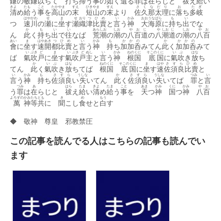
鎌
の
敏
鎌
以
ちて
打
ち
掃
う
事
の
如
く
遺
る
罪
は
在
らじと
祓
え
給
い
きよ
たも
こと
たか
やま
すえ
ひき
やま
すえ
さ
く
な
だ
り
お
た
ぎ
清
め
給
う
事
を
高
山
の
末
短
山
の
末
より
佐
久
那
太
理
に
落
ち
多
岐
はや
かわ
せ
ま
せ
おり
つ
ひ
め
い
かみ
おお
うな
ばら
も
い
つ
速
川
の
瀬
に
坐
す
瀬
織
津
比
賣
と
言
う
神
大
海
原
に
持
ち
出
でな
か
も
い
い
あら
しお
しお
や
お
じ
や
しお
じ
しお
や
お
ん
此
く
持
ち
出
で
往
なば
荒
潮
の
潮
の
八
百
道
の
八
潮
道
の
潮
の
八
百
あい
ま
はや
あき
つ
ひ
め
い
かみ
も
か
か
の
か
か
か
の
會
に
坐
す
速
開
都
比
賣
と
言
う
神
持
ち
加
加
呑
みてん
此
く
加
加
呑
みて
い
ぶき
ど
ま
い
ぶき
ど
ぬし
い
かみ
ねの
くに
そこの
くに
い
ぶ
はな
ば
氣
吹
戸
に
坐
す
氣
吹
戸
主
と
言
う
神
根
国
底
国
に
氣
吹
き
放
ち
か
い
ぶ
はな
ねの
くに
そこの
くに
ま
はや
さ
す
ら
ひ
め
てん
此
く
氣
吹
き
放
ちてば
根
国
底
国
に
坐
す
速
佐
須
良
比
賣
と
い
かみ
も
さ
す
ら
うしな
か
さ
す
ら
うしな
つみ
い
言
う
神
持
ち
佐
須
良
い
失
いてん
此
く
佐
須
良
い
失
いてば
罪
と
言
つみ
あ
はら
たま
きよ
たま
こと
あま
かみ
くに
かみ
や
お
う
罪
は
在
らじと
祓
え
給
い
清
め
給
う
事
を
天
つ
神
国
つ
神
八
百
よろずの
かみ
たち
とも
き
め
もう
萬
神
等
共
に
聞
こし
食
せと
白
す
◆ 敬神 尊皇 邪教禁圧
この記事を読んでる人はこちらの記事も読んでい
ます