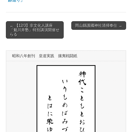
跡巡り」
Post
← 【12/3】非文化人講座
岡山縣護國神社清掃奉仕 →
「魁川井塾」特別講演開催せ
navigation
らる
昭和八年創刊 皇道実践 攘夷戦闘紙