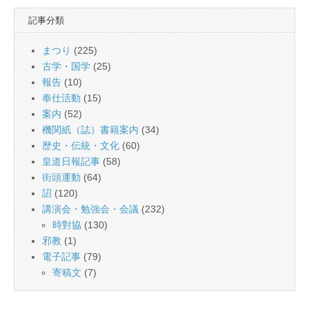
記事分類
まつり
(225)
古学・国学
(25)
報告
(10)
奉仕活動
(15)
案内
(52)
機関紙（誌）書籍案内
(34)
歴史・伝統・文化
(60)
皇道日報記事
(58)
街頭運動
(64)
詔
(120)
講演会・勉強会・会議
(232)
時對協
(130)
邪教
(1)
電子記事
(79)
寄稿文
(7)