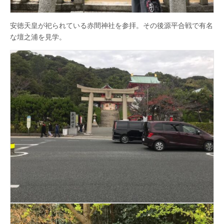
安徳天皇が祀られている赤間神社を参拝。その後源平合戦で有名
な壇之浦を見学。