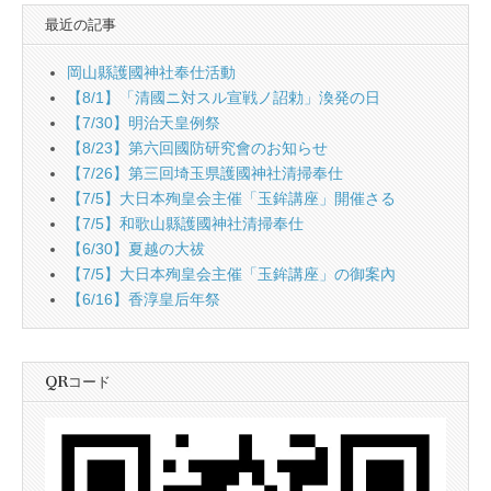
最近の記事
岡山縣護國神社奉仕活動
【8/1】「清國ニ対スル宣戦ノ詔勅」渙発の日
【7/30】明治天皇例祭
【8/23】第六回國防研究會のお知らせ
【7/26】第三回埼玉県護國神社清掃奉仕
【7/5】大日本殉皇会主催「玉鉾講座」開催さる
【7/5】和歌山縣護國神社清掃奉仕
【6/30】夏越の大祓
【7/5】大日本殉皇会主催「玉鉾講座」の御案內
【6/16】香淳皇后年祭
QRコード