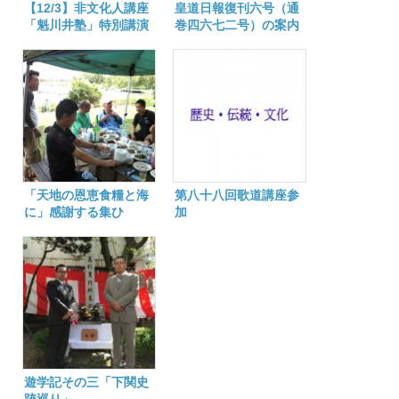
【12/3】非文化人講座
皇道日報復刊六号（通
「魁川井塾」特別講演
巻四六七二号）の案内
開催せらる
「天地の恩恵食糧と海
第八十八回歌道講座参
に」感謝する集ひ
加
遊学記その三「下関史