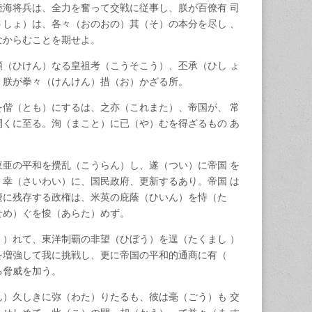
陸海将兵は、全力を奮って交戦に従事し、朕が百僚有 司
うしょ）は、各々（おのおの）其（そ）の本分を尽し 、
なからむことを期せよ。
顕（ひけん）なる皇祖考（こうそこう）、丕承（ひし ょ
、朕が拳々（けんけん）措（お）かざる所。
を偕（とも）にするは、之亦（これまた）、帝国が、 常
開くに至る。洵（まこと）に已（や）むを得ざるもの あ
東亜の平和を攪乱（こうらん）し、遂（つい）に帝国 を
。幸（さいわい）に、国民政府、更新するあり。帝国 は
慶に残存する政権は、米英の庇蔭（ひいん）を恃（た
せめ）ぐを悛（あらた）めず。
く）れて、東洋制覇の非望（ひぼう）を逞（たくまし ）
を増強して我に挑戦し、更に帝国の平和的通商に有（
る脅威を加う。
ん）久しきに弥（わた）りたるも、彼は毫（ごう）も 交