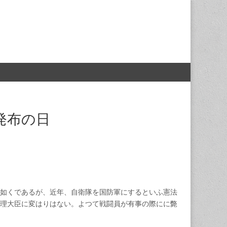
発布の日
如くであるが、近年、自衛隊を国防軍にするといふ憲法
理大臣に変はりはない。よつて戦闘員が有事の際にに斃