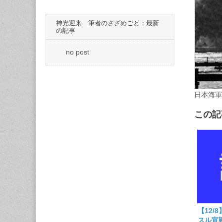
神光迎来 筆者のさざめごと：最新
の記事
no post
日本海軍
この記
【12/
スル宣