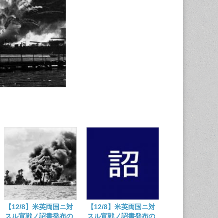
【12/8】米英両国ニ対
【12/8】米英両国ニ対
スル宣戦ノ詔書発布の
スル宣戦ノ詔書発布の