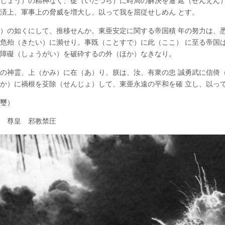
じょう）の精神なく、徒（いたづら）に時局の解決を遷 延（せんえん
済上、軍事上の脅威を増大し、以って我を屈従せしめん とす。
）の如くにして、推移せんか。東亜安定に関する帝国積 年の努力は、
危殆（きたい）に瀕せり。事既（ことすで）に此（ここ） に至る帝国
障礙（しょうがい）を破砕するの外（ほか）なきなり。
の神霊、上（かみ）に在（あ）り、朕は、汝、有衆の忠 誠勇武に信倚
か）に禍根を芟除（せんじょ）して、東亜永遠の平和を確 立し、以っ
璽）
 尊皇 邪教禁圧