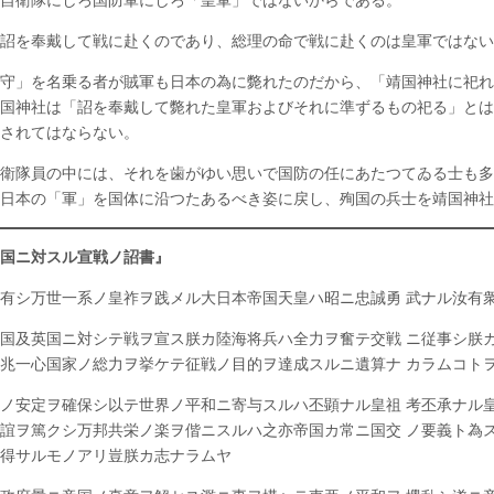
自衛隊にしろ国防軍にしろ「皇軍」ではないからである。
詔
書
詔を奉戴して戦に赴くのであり、総理の命で戦に赴くのは皇軍ではない
発
布
の
守」を名乗る者が賊軍も日本の為に斃れたのだから、「靖国神社に祀れ
日
国神社は「詔を奉戴して斃れた皇軍およびそれに準ずるもの祀る」とは
は
されてはならない。
衛隊員の中には、それを歯がゆい思いで国防の任にあたつてゐる士も多
日本の「軍」を国体に沿つたあるべき姿に戻し、殉国の兵士を靖国神社
国ニ対スル宣戦ノ詔書』
有シ万世一系ノ皇祚ヲ践メル大日本帝国天皇ハ昭ニ忠誠勇 武ナル汝有
国及英国ニ対シテ戦ヲ宣ス朕カ陸海将兵ハ全力ヲ奮テ交戦 ニ従事シ朕
兆一心国家ノ総力ヲ挙ケテ征戦ノ目的ヲ達成スルニ遺算ナ カラムコト
ノ安定ヲ確保シ以テ世界ノ平和ニ寄与スルハ丕顕ナル皇祖 考丕承ナル
誼ヲ篤クシ万邦共栄ノ楽ヲ偕ニスルハ之亦帝国カ常ニ国交 ノ要義ト為
得サルモノアリ豈朕カ志ナラムヤ