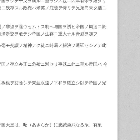
帝国ヲシテ干戈ヲ執ルニ至ラシメ茲ニ四年有余ヲ経タリ
慶ニ残存スル政権ハ米英ノ庇蔭ヲ恃ミテ兄弟尚未タ牆ニ
覇ノ非望ヲ逞ウセムトス剰ヘ与国ヲ誘ヒ帝国ノ周辺ニ於
経済断交ヲ敢テシ帝国ノ生存ニ重大ナル脅威ヲ加フ
ハ毫モ交譲ノ精神ナク徒ニ時局ノ解決ヲ遷延セシメテ此
帝国ノ存立亦正ニ危殆ニ瀕セリ事既ニ此ニ至ル帝国ハ 今
ニ禍根ヲ芟除シテ東亜永遠ノ平和ヲ確立シ以テ帝国ノ光
帝国天皇は、昭（あきらか）に忠誠勇武なる汝、有衆