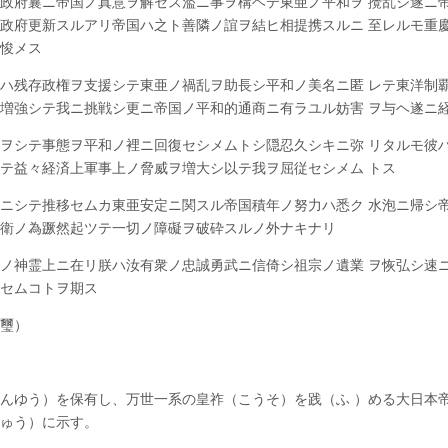
政府曩ニ帝国ノ真意ヲ解セス濫ニ事ヲ構ヘテ東亜ノ平和ヲ 攪乱シ遂ニ
政府更新スルアリ帝国ハ之ト善隣ノ誼ヲ結ヒ相提携スルニ 至レルモ重
悛メス
ハ残存政権ヲ支援シテ東亜ノ禍乱ヲ助長シ平和ノ美名ニ匿 レテ東洋制
増強シテ我ニ挑戦シ更ニ帝国ノ平和的通商ニ有ラユル妨害 ヲ与ヘ遂ニ
ヲシテ事態ヲ平和ノ裡ニ回復セシメムトシ隠忍久シキニ弥 リタルモ彼
テ益々経済上軍事上ノ脅威ヲ増大シ以テ我ヲ屈従セシメム トス
ニシテ推移セムカ東亜安定ニ関スル帝国積年ノ努力ハ悉ク 水泡ニ帰シ
衛ノ為蹶然起ツテ一切ノ障礙ヲ破砕スルノ外ナキナリ
ノ神霊上ニ在リ朕ハ汝有衆ノ忠誠勇武ニ信倚シ祖宗ノ遺業 ヲ恢弘シ速
セムコトヲ期ス
璽）
んゆう）を保有し、万世一系の皇祚（こうそ）を践（ふ ）める大日本
ゅう）に示す。