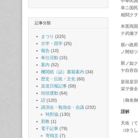
中華民国
幸ニ国民
相鬩クヲ
記事分類
米英両国
テ武備ヲ
まつり
(225)
古学・国学
(25)
朕ハ政府
報告
(10)
ノ間却ツ
奉仕活動
(15)
斯ノ如ク
案内
(52)
ヤ自存自
機関紙（誌）書籍案内
(34)
歴史・伝統・文化
(60)
皇祖皇宗
皇道日報記事
(58)
栄ヲ保全
街頭運動
(64)
（御名御
詔
(120)
講演会・勉強会・会議
(232)
謹解
時對協
(130)
邪教
(1)
天佑（て
電子記事
(79)
（ゆうし
寄稿文
(7)