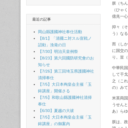
朕（ちん
（ひゃく
億兆一心
最近の記事
抑々（そ
岡山縣護國神社奉仕活動
う）なる
【8/1】「清國ニ対スル宣戦ノ
而（しか
詔勅」渙発の日
に国交の
【7/30】明治天皇例祭
り。豈（
【8/23】第六回國防研究會のお
知らせ
中華民国
【7/26】第三回埼玉県護國神社
して干戈
清掃奉仕
之（これ
【7/5】大日本殉皇会主催「玉
の）みて
鉾講座」開催さる
【7/5】和歌山縣護國神社清掃
米英両国
奉仕
うせんと
【6/30】夏越の大祓
あ）らゆ
【7/5】大日本殉皇会主催「玉
朕は、政
鉾講座」の御案內