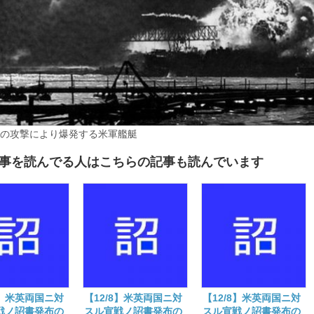
の攻撃により爆発する米軍艦艇
事を読んでる人はこちらの記事も読んでいます
8】米英両国ニ対
【12/8】米英両国ニ対
【12/8】米英両国ニ対
戦ノ詔書発布の
スル宣戦ノ詔書発布の
スル宣戦ノ詔書発布の