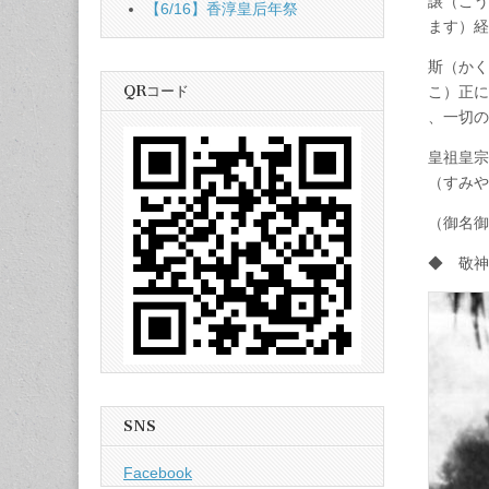
譲（こう
【6/16】香淳皇后年祭
ます）経
斯（かく
QRコード
こ）正に
、一切の
皇祖皇宗
（すみや
（御名御
◆ 敬神
SNS
Facebook