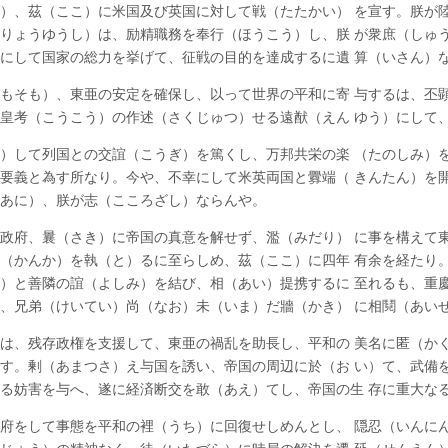
）、茲（ここ）に米国及び英国に対して戦（たたかい） を宣す。朕が
りょうゆうし）は、励精職務を奉行（ほうこう）し、朕 が衆庶（しゅ
にして国家の総力を挙げて、征戦の目的を達成するに遺 算（いさん）
もそも）、東亜の安定を確保し、以って世界の平和に寄 与するは、丕
皇考（こうこう）の作述（さくじゅつ）せる遠猷（えん ゆう）にして
）して列国との交誼（こうぎ）を篤くし、万邦共栄の楽 （たのしみ）
要義と為す所なり。今や、不幸にして米英両国と釁端（ きんたん）を
あに）、朕が志（こころざし）ならんや。
政府、曩（さき）に帝国の真意を解せず、濫（みだり） に事を構えて
（かんか）を執（と）るに至らしめ、茲（ここ）に四年 有余を経たり
）と善隣の誼（よしみ）を結び、相（あい）提携するに 至れるも、重
、兄弟（けいてい）尚（なお）未（いま）だ牆（かき） に相鬩（あい
は、残存政権を支援して、東亜の禍乱を助長し、平和の 美名に匿（か
す。剰（あまつさ）え与国を誘い、帝国の周辺に於（お い）て、武備
る妨害を与へ、遂に経済断交を敢（あえ）てし、帝国の生 存に重大な
府をして事態を平和の裡（うち）に回復せしめんとし、 隠忍（いんに