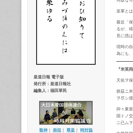
何故なら
皇軍とは
最近「保
るが、靖
見に惑は
現時の自
為にも、
『米英両
皇道日報 電子版
天佑ヲ保
発行所：皇道日報社
編集人：福田草民
朕茲ニ米
ヲ尽シ億
抑々東亜
国トノ交
ニ已ムヲ
敬神
｜
崇祖
｜
尊皇
｜
時対協