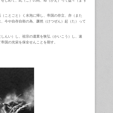
）せしめて、此（こ）の間、却（かえ）って益々（ま す
悉（ことごと）く水泡に帰し、帝国の存立、亦（また
は、今や自存自衛の為、蹶然（けつぜん）起（た）って
（しんい）し、祖宗の遺業を恢弘（かいこう）し、速
て帝国の光栄を保全せんことを期す。