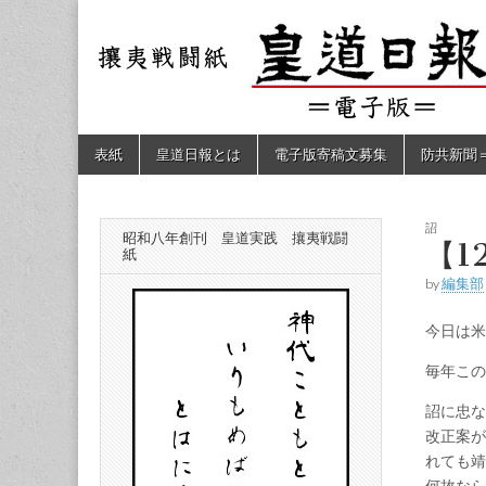
皇道
敬神
｜崇
祖｜
日報
尊皇
｜昭
和八
（防
年創
Skip
Main
表紙
皇道日報とは
電子版寄稿文募集
防共新聞
刊
to
menu
皇道
content
共新
実
践
攘夷
詔
昭和八年創刊 皇道実践 攘夷戦闘
聞）
【1
戦闘
紙
紙
by
編集部
電子
今日は米
版
毎年この
詔に忠な
改正案が
れても靖