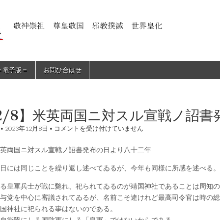
＝電子版＝
お問ひ合はせ
2/8】米英両国ニ対スル宣戦ノ詔書
【12/8】
•
2023年12月8日
•
コメントを受け付けていません
米
英
英両国ニ対スル宣戦ノ詔書発布の日より八十二年
両
国
ニ
日には同じことを繰り返し述べてゐるが、今年も同様に所感を述べる。
対
ス
る皇軍兵士が戦に斃れ、祀られてゐるのが靖国神社であることは周知の
ル
与党を中心に審議されてゐるが、名前こそ違けれど最高司令官は時の総
宣
戦
国神社に祀られる事はないのである。
ノ