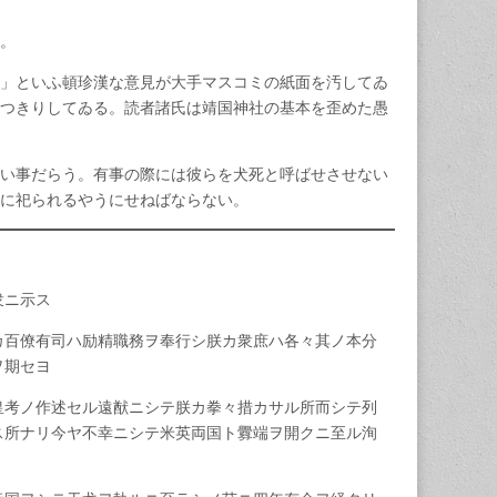
。
」といふ頓珍漢な意見が大手マスコミの紙面を汚してゐ
つきりしてゐる。読者諸氏は靖国神社の基本を歪めた愚
い事だらう。有事の際には彼らを犬死と呼ばせさせない
に祀られるやうにせねばならない。
衆ニ示ス
カ百僚有司ハ励精職務ヲ奉行シ朕カ衆庶ハ各々其ノ本分
ヲ期セヨ
皇考ノ作述セル遠猷ニシテ朕カ拳々措カサル所而シテ列
ス所ナリ今ヤ不幸ニシテ米英両国ト釁端ヲ開クニ至ル洵