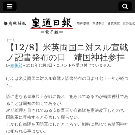
皇道
敬神
｜崇
祖｜
日報
尊皇
まつり
｜昭
【12/8】米英両国ニ対スル宣戦
和八
（防
年創
ノ詔書発布の日 靖国神社参拝
刊
皇道
【12/8】
by
編集部
•
2012年12月8日
•
コメントを受け付けていません
共新
実
米
践
英
攘夷
けふは米英両国ニ対スル宣戦ノ詔書発布の日より七十一年が経つ
両
聞）
戦闘
国
た。
紙
ニ
対
電子
詔に忠なる皇軍兵士が戦に斃れ、祀られてゐるのが靖国神社であ
ス
ることは周知の如くであるが、
ル
宣
版
次期総理と目されてゐる安倍晋三が自衛隊を憲法改正したのち、
戦
国防軍に昇格すると公言して憚らない。
ノ
詔
しかし自衛隊を国防軍にしたところで、戦時に斃れても靖国神社
書
に祀られる事はない。
発