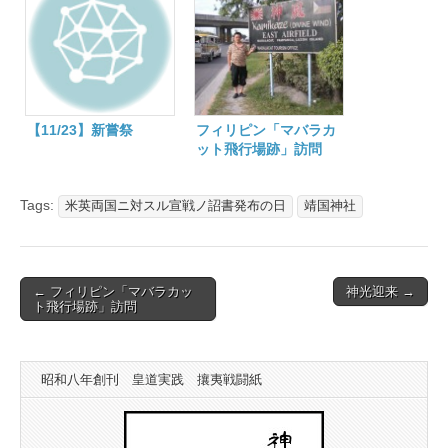
【11/23】新嘗祭
フィリピン「マバラカ
ット飛行場跡」訪問
Tags:
米英両国ニ対スル宣戦ノ詔書発布の日
靖国神社
Post
← フィリピン「マバラカッ
神光迎来 →
ト飛行場跡」訪問
navigation
昭和八年創刊 皇道実践 攘夷戦闘紙