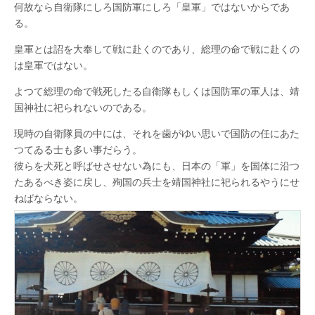
布
何故なら自衛隊にしろ国防軍にしろ「皇軍」ではないからであ
の
る。
日
靖
皇軍とは詔を大奉して戦に赴くのであり、総理の命で戦に赴くの
国
神
は皇軍ではない。
社
参
よつて総理の命で戦死したる自衛隊もしくは国防軍の軍人は、靖
拝
は
国神社に祀られないのである。
現時の自衛隊員の中には、それを歯がゆい思いで国防の任にあた
つてゐる士も多い事だらう。
彼らを犬死と呼ばせさせない為にも、日本の「軍」を国体に沿つ
たあるべき姿に戻し、殉国の兵士を靖国神社に祀られるやうにせ
ねばならない。