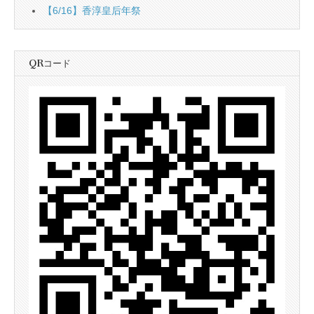
【6/16】香淳皇后年祭
QRコード