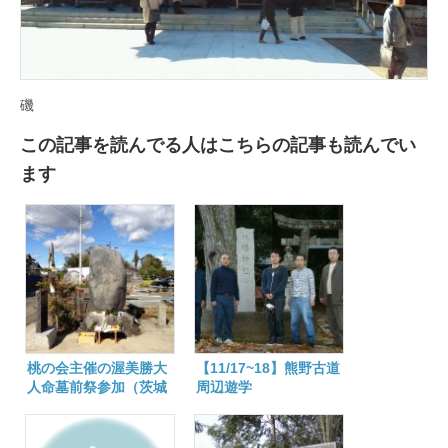
磯
この記事を読んでる人はこちらの記事も読んでい
ます
桃の会主催の渥美勝大
【11/17~18】熊野古道
人命墓前祭参加（茨城
周辺遊学
県水戸市）