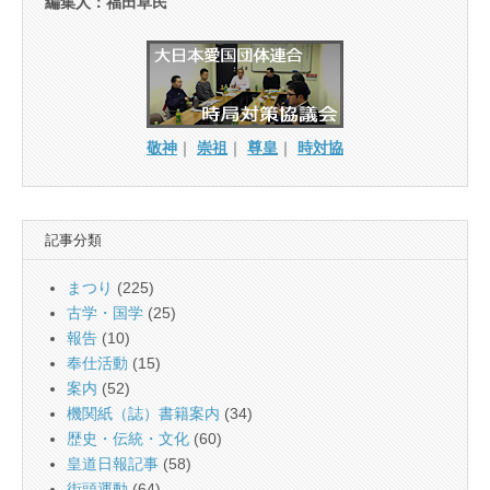
編集人：福田草民
敬神
｜
崇祖
｜
尊皇
｜
時対協
記事分類
まつり
(225)
古学・国学
(25)
報告
(10)
奉仕活動
(15)
案内
(52)
機関紙（誌）書籍案内
(34)
歴史・伝統・文化
(60)
皇道日報記事
(58)
街頭運動
(64)