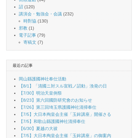
詔
(120)
講演会・勉強会・会議
(232)
時對協
(130)
邪教
(1)
電子記事
(79)
寄稿文
(7)
最近の記事
岡山縣護國神社奉仕活動
【8/1】「清國ニ対スル宣戦ノ詔勅」渙発の日
【7/30】明治天皇例祭
【8/23】第六回國防研究會のお知らせ
【7/26】第三回埼玉県護國神社清掃奉仕
【7/5】大日本殉皇会主催「玉鉾講座」開催さる
【7/5】和歌山縣護國神社清掃奉仕
【6/30】夏越の大祓
【7/5】大日本殉皇会主催「玉鉾講座」の御案內