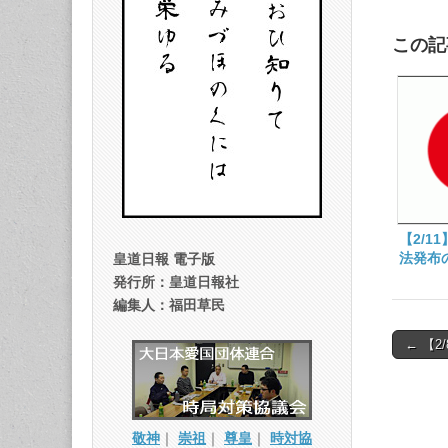
この記
【2/1
法発布
皇道日報 電子版
発行所：皇道日報社
編集人：福田草民
Post
← 【
naviga
敬神
｜
崇祖
｜
尊皇
｜
時対協