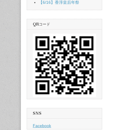
【6/16】香淳皇后年祭
QRコード
SNS
Facebook