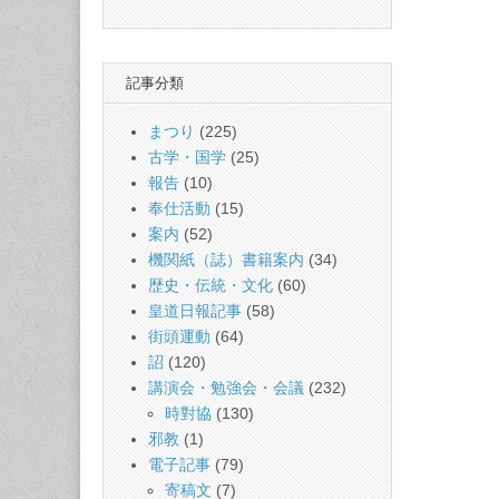
記事分類
まつり
(225)
古学・国学
(25)
報告
(10)
奉仕活動
(15)
案内
(52)
機関紙（誌）書籍案内
(34)
歴史・伝統・文化
(60)
皇道日報記事
(58)
街頭運動
(64)
詔
(120)
講演会・勉強会・会議
(232)
時對協
(130)
邪教
(1)
電子記事
(79)
寄稿文
(7)