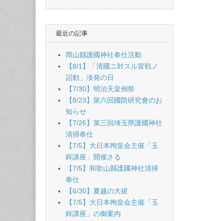
最近の記事
岡山縣護國神社奉仕活動
【8/1】「清國ニ対スル宣戦ノ
詔勅」渙発の日
【7/30】明治天皇例祭
【8/23】第六回國防研究會のお
知らせ
【7/26】第三回埼玉県護國神社
清掃奉仕
【7/5】大日本殉皇会主催「玉
鉾講座」開催さる
【7/5】和歌山縣護國神社清掃
奉仕
【6/30】夏越の大祓
【7/5】大日本殉皇会主催「玉
鉾講座」の御案內