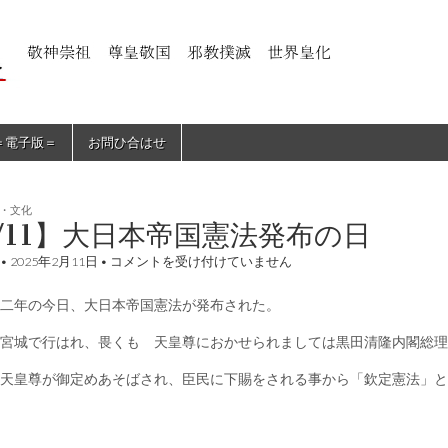
＝電子版＝
お問ひ合はせ
・文化
/11】大日本帝国憲法発布の日
【2/11】
•
2025年2月11日
•
コメントを受け付けていません
大
日
二年の今日、大日本帝国憲法が発布された。
本
帝
国
宮城で行はれ、畏くも 天皇尊におかせられましては黒田清隆内閣総理
憲
法
天皇尊が御定めあそばされ、臣民に下賜をされる事から「欽定憲法」と
発
布
の
日