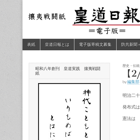
皇道
敬神
｜崇
祖｜
日報
尊皇
｜昭
和八
（防
年創
Skip
Main
表紙
皇道日報とは
電子版寄稿文募集
防共新聞
刊
to
menu
皇道
content
共新
実
践
攘夷
歴史・伝統
昭和八年創刊 皇道実践 攘夷戦闘
聞）
【2
戦闘
紙
紙
by
編集部
電子
明治二十
版
発布式は
憲法は 