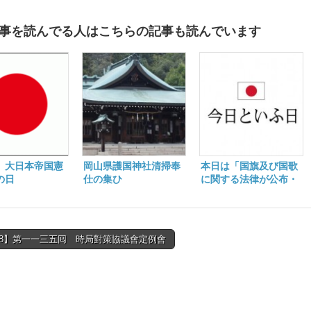
は
事を読んでる人はこちらの記事も読んでいます
1】大日本帝国憲
岡山県護国神社清掃奉
本日は「国旗及び国歌
の日
仕の集ひ
に関する法律が公布・
即日施行」の日
2/8】第一一三五囘 時局對策協議會定例會
tion