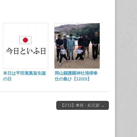
本日は平田篤胤翁生誕
岡山縣護國神社清掃奉
の日
仕の集ひ【12/23】
【2/11】奉祝・紀元節 →