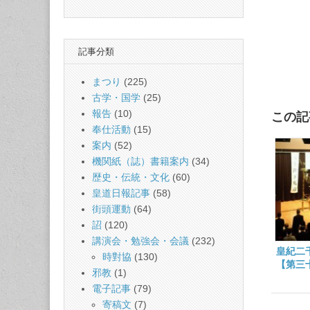
記事分類
まつり
(225)
古学・国学
(25)
報告
(10)
この記
奉仕活動
(15)
案内
(52)
機関紙（誌）書籍案内
(34)
歴史・伝統・文化
(60)
皇道日報記事
(58)
街頭運動
(64)
詔
(120)
講演会・勉強会・会議
(232)
皇紀二
時對協
(130)
【第三
邪教
(1)
祝式典
電子記事
(79)
寄稿文
(7)