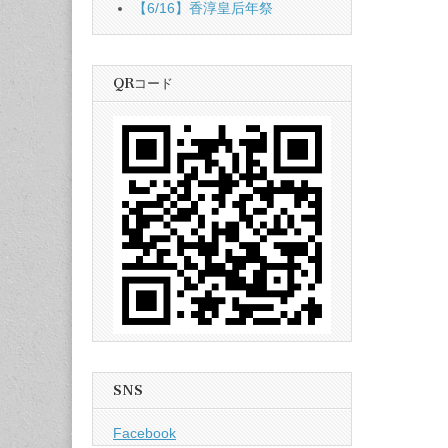
【6/16】香淳皇后年祭
QRコード
SNS
Facebook