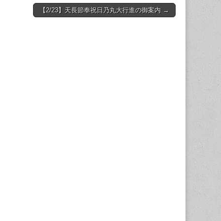
【2/23】天長節奉祝日乃丸大行進の御案内 →