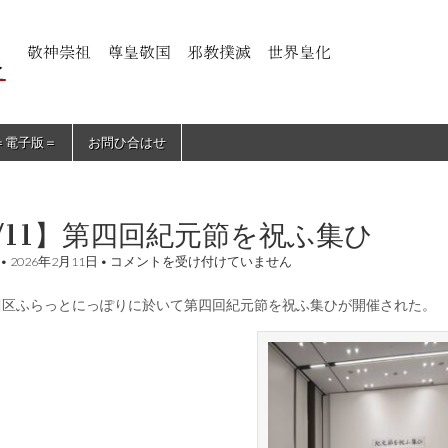
＝電子版＝
お問ひ合はせ
/11】第四回紀元節を祝ふ集ひ
【2/11】
•
2026年2月11日
•
コメントを受け付けていません
第
四
川区ふらっとにっぽりに於いて第四回紀元節を祝ふ集ひが開催された。
回
紀
元
節
を
祝
ふ
集
ひ