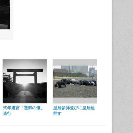
式年遷宮「遷御の儀」
皇居参拝並びに皇居遥
斎行
拝す