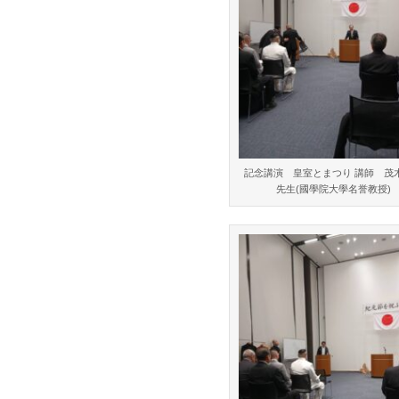
は
記念講演 皇室とまつり 講師 茂
先生(國學院大學名誉教授)