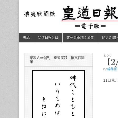
皇道
敬神
｜崇
祖｜
日報
尊皇
｜昭
和八
（防
年創
Skip
Main
表紙
皇道日報とは
電子版寄稿文募集
防共新聞
刊
to
menu
皇道
content
共新
実
践
攘夷
まつり
昭和八年創刊 皇道実践 攘夷戦闘
聞）
【2
戦闘
紙
紙
by
編集部
電子
11日荒
版