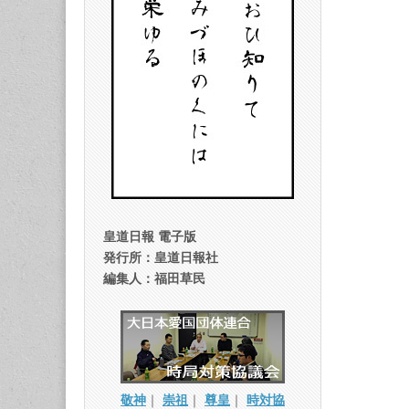
皇道日報 電子版
発行所：皇道日報社
編集人：福田草民
敬神
｜
崇祖
｜
尊皇
｜
時対協