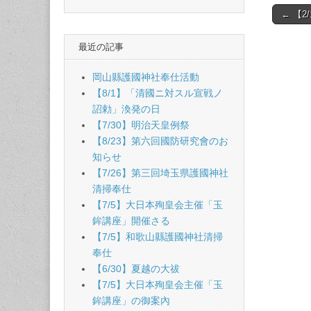
Post
← 【2
naviga
最近の記事
岡山縣護國神社奉仕活動
【8/1】「清國ニ対スル宣戦ノ
詔勅」渙発の日
【7/30】明治天皇例祭
【8/23】第六回國防研究會のお
知らせ
【7/26】第三回埼玉県護國神社
清掃奉仕
【7/5】大日本殉皇会主催「玉
鉾講座」開催さる
【7/5】和歌山縣護國神社清掃
奉仕
【6/30】夏越の大祓
【7/5】大日本殉皇会主催「玉
鉾講座」の御案內