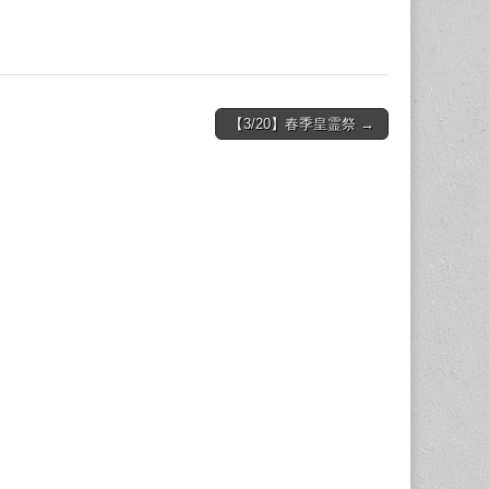
【3/20】春季皇霊祭 →