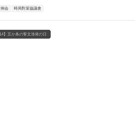
定例会
時局對策協議會
3/14】五か条の誓文渙発の日
tion