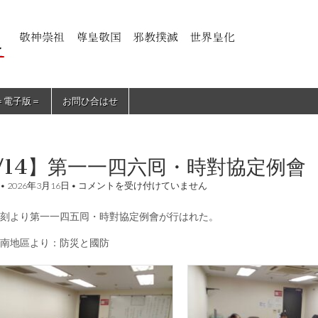
＝電子版＝
お問ひ合はせ
/14】第一一四六囘・時對協定例會
【3/14】
•
2026年3月16日
•
コメントを受け付けていません
第
一
刻より第一一四五囘・時對協定例會が行はれた。
一
四
六
南地區より：防災と國防
囘・
時
對
協
定
例