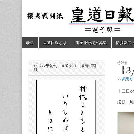
皇道
敬神
｜崇
祖｜
日報
尊皇
｜昭
和八
（防
年創
Skip
Main
表紙
皇道日報とは
電子版寄稿文募集
防共新聞
刊
to
menu
皇道
content
共新
実
践
攘夷
時對協
昭和八年創刊 皇道実践 攘夷戦闘
聞）
【3
戦闘
紙
紙
by
編集部
電子
十四日夕
版
議題 城