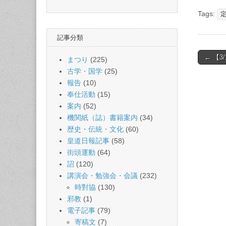
Tags:
記事分類
Post
← 【
まつり
(225)
naviga
古学・国学
(25)
報告
(10)
奉仕活動
(15)
案内
(52)
機関紙（誌）書籍案内
(34)
歴史・伝統・文化
(60)
皇道日報記事
(58)
街頭運動
(64)
詔
(120)
講演会・勉強会・会議
(232)
時對協
(130)
邪教
(1)
電子記事
(79)
寄稿文
(7)