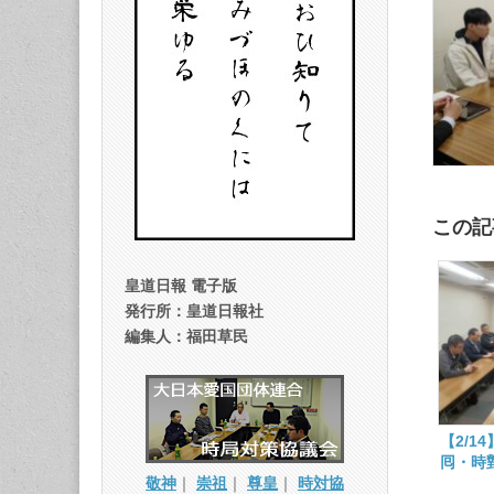
この記
皇道日報 電子版
発行所：皇道日報社
編集人：福田草民
【2/1
囘・時
敬神
｜
崇祖
｜
尊皇
｜
時対協