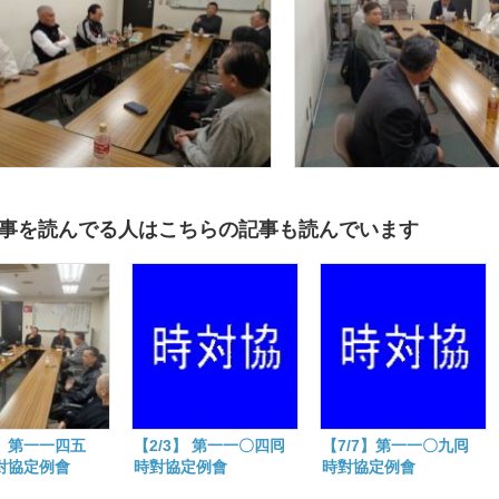
會
は
事を読んでる人はこちらの記事も読んでいます
4】第一一四五
【2/3】 第一一〇四囘
【7/7】第一一〇九囘
對協定例會
時對協定例會
時對協定例會