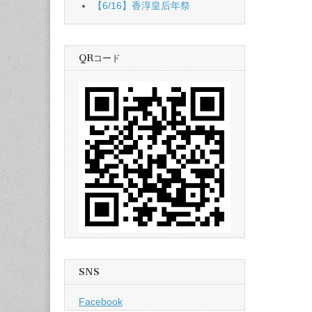
【6/16】香淳皇后年祭
QRコード
SNS
Facebook