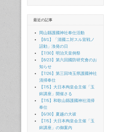
最近の記事
岡山縣護國神社奉仕活動
【8/1】「清國ニ対スル宣戦ノ
詔勅」渙発の日
【7/30】明治天皇例祭
【8/23】第六回國防研究會のお
知らせ
【7/26】第三回埼玉県護國神社
清掃奉仕
【7/5】大日本殉皇会主催「玉
鉾講座」開催さる
【7/5】和歌山縣護國神社清掃
奉仕
【6/30】夏越の大祓
【7/5】大日本殉皇会主催「玉
鉾講座」の御案內