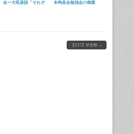
会ー大吼座談「それぞ
本殉皇会勉強会の御案
れの立場から描く日
内
本」
【2/17】祈念祭 →