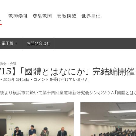
＝電子版＝
お問ひ合はせ
強会・会議
/15】｢國體とはなにか｣ 完結編開
【2/15】
•
2026年2月16日
•
コメントを受け付けていません
｢國
體
後より横浜市に於いて第十四回皇道維新研究会シンポジウム｢國體とはな
と
は
な
に
か｣
完
結
編
開