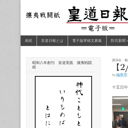
皇道
敬神
｜崇
祖｜
日報
尊皇
｜昭
和八
（防
年創
Skip
Main
表紙
皇道日報とは
電子版寄稿文募集
防共新聞
刊
to
menu
皇道
content
共新
実
践
攘夷
講演会・勉
昭和八年創刊 皇道実践 攘夷戦闘
聞）
【2
戦闘
紙
紙
by
編集部
電子
十五日午
版