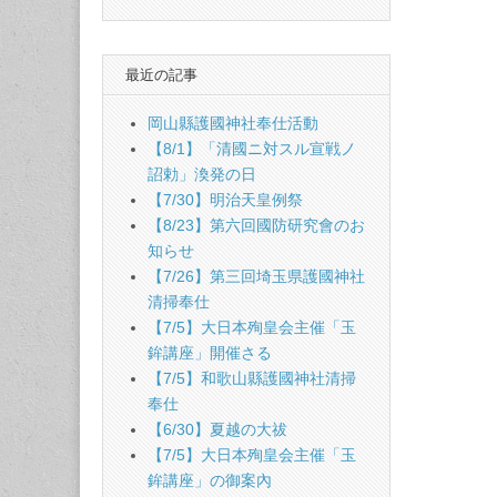
最近の記事
岡山縣護國神社奉仕活動
【8/1】「清國ニ対スル宣戦ノ
詔勅」渙発の日
【7/30】明治天皇例祭
【8/23】第六回國防研究會のお
知らせ
【7/26】第三回埼玉県護國神社
清掃奉仕
【7/5】大日本殉皇会主催「玉
鉾講座」開催さる
【7/5】和歌山縣護國神社清掃
奉仕
【6/30】夏越の大祓
【7/5】大日本殉皇会主催「玉
鉾講座」の御案內