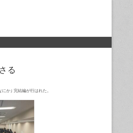
催さる
にか｣ 完結編が行はれた。