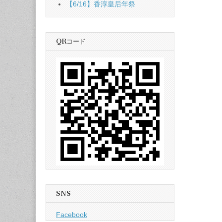
【6/16】香淳皇后年祭
QRコード
SNS
Facebook