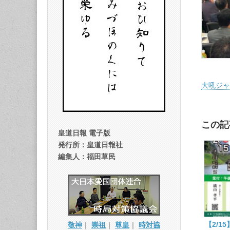
大吼ジャー
この記
皇道日報 電子版
発行所：皇道日報社
編集人：福田草民
【2/1
敬神
｜
崇祖
｜
尊皇
｜
時対協