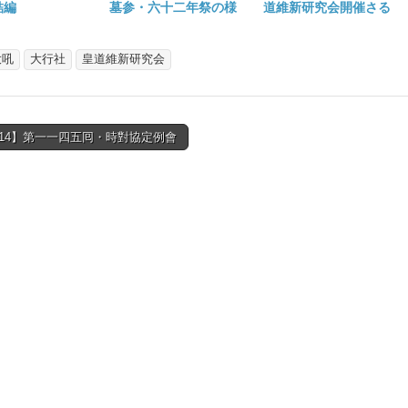
結編
墓参・六十二年祭の様
道維新研究会開催さる
子
大吼
大行社
皇道維新研究会
2/14】第一一四五囘・時對協定例會
tion