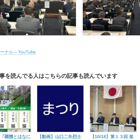
催
さ
る
は
ナル – YouTube
事を読んでる人はこちらの記事も読んでいます
5】｢國體とはなに
【動画】山口二矢烈士
【10/18】第１３回 皇