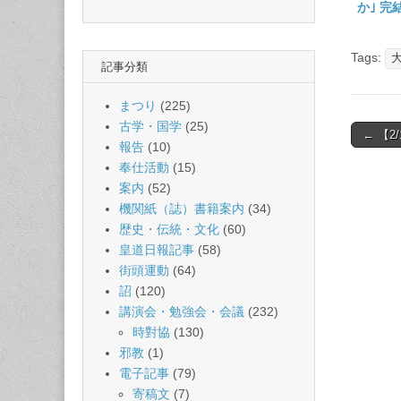
か｣ 完
Tags:
記事分類
まつり
(225)
古学・国学
(25)
Post
← 【
報告
(10)
naviga
奉仕活動
(15)
案内
(52)
機関紙（誌）書籍案内
(34)
歴史・伝統・文化
(60)
皇道日報記事
(58)
街頭運動
(64)
詔
(120)
講演会・勉強会・会議
(232)
時對協
(130)
邪教
(1)
電子記事
(79)
寄稿文
(7)