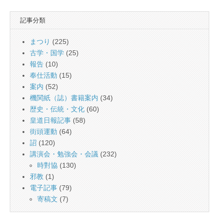
記事分類
まつり
(225)
古学・国学
(25)
報告
(10)
奉仕活動
(15)
案内
(52)
機関紙（誌）書籍案内
(34)
歴史・伝統・文化
(60)
皇道日報記事
(58)
街頭運動
(64)
詔
(120)
講演会・勉強会・会議
(232)
時對協
(130)
邪教
(1)
電子記事
(79)
寄稿文
(7)