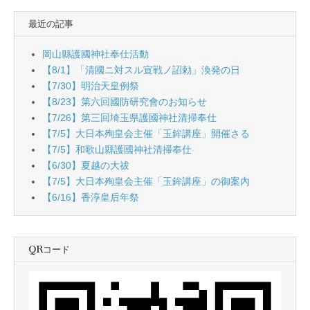
最近の記事
岡山縣護國神社奉仕活動
【8/1】「清國ニ対スル宣戦ノ詔勅」渙発の日
【7/30】明治天皇例祭
【8/23】第六回國防研究會のお知らせ
【7/26】第三回埼玉県護國神社清掃奉仕
【7/5】大日本殉皇会主催「玉鉾講座」開催さる
【7/5】和歌山縣護國神社清掃奉仕
【6/30】夏越の大祓
【7/5】大日本殉皇会主催「玉鉾講座」の御案內
【6/16】香淳皇后年祭
QRコード