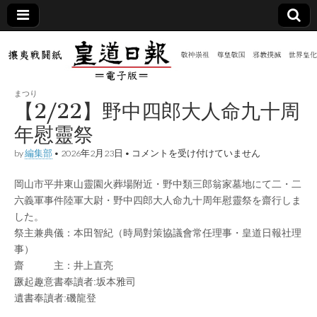
皇道
敬神
｜崇
祖｜
日報
尊皇
まつり
｜昭
【2/22】野中四郎大人命九十周
和八
（防
年創
年慰靈祭
刊
皇道
【2/22】
by
編集部
•
2026年2月23日
•
コメントを受け付けていません
共新
実
野
践
中
攘夷
岡山市平井東山靈園火葬場附近・野中類三郎翁家墓地にて二・二
四
聞）
戦闘
郎
六義軍事件陸軍大尉・野中四郎大人命九十周年慰靈祭を齋行しま
紙
大
した。
人
電子
命
祭主兼典儀：本田智紀（時局對策協議會常任理事・皇道日報社理
九
事）
十
版
齋 主：井上直亮
周
年
蹶起趣意書奉讀者:坂本雅司
慰
遺書奉讀者:磯龍登
靈
祭