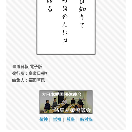
皇道日報 電子版
発行所：皇道日報社
編集人：福田草民
敬神
｜
崇祖
｜
尊皇
｜
時対協