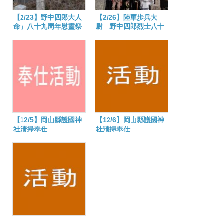
【2/23】野中四郎大人
【2/26】陸軍歩兵大
命」八十九周年慰靈祭
尉 野中四郎烈士八十
齋行
一年祭開催される
【12/5】岡山縣護國神
【12/6】岡山縣護國神
社淸掃奉仕
社淸掃奉仕