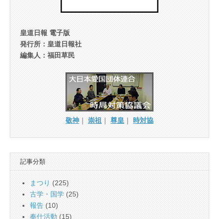
皇道日報 電子版
発行所：皇道日報社
編集人：福田草民
敬神
｜
崇祖
｜
尊皇
｜
時対協
記事分類
まつり
(225)
古学・国学
(25)
報告
(10)
奉仕活動
(15)