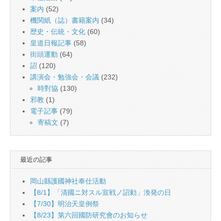
案内
(52)
機関紙（誌）書籍案内
(34)
歴史・伝統・文化
(60)
皇道日報記事
(58)
街頭運動
(64)
詔
(120)
講演会・勉強会・会議
(232)
時對協
(130)
邪教
(1)
電子記事
(79)
寄稿文
(7)
最近の記事
岡山縣護國神社奉仕活動
【8/1】「清國ニ対スル宣戦ノ詔勅」渙発の日
【7/30】明治天皇例祭
【8/23】第六回國防研究會のお知らせ