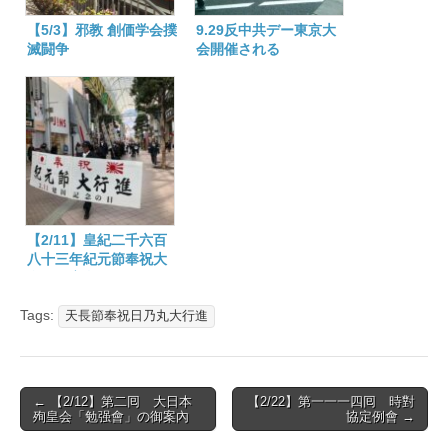
【5/3】邪教 創価学会撲
9.29反中共デー東京大
滅闘争
会開催される
【2/11】皇紀二千六百
八十三年紀元節奉祝大
會の御案內
Tags:
天長節奉祝日乃丸大行進
Post
← 【2/12】第二囘 大日本
【2/22】第一一一四囘 時對
殉皇会「勉强會」の御案內
協定例會 →
navigation