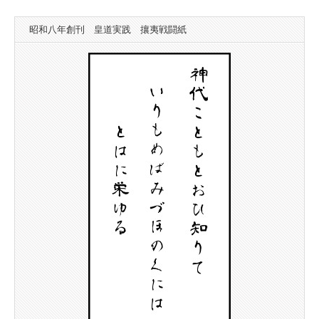
昭和八年創刊 皇道実践 攘夷戦闘紙