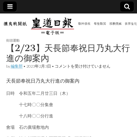
皇道
敬神
｜崇
祖｜
日報
尊皇
街頭運動
｜昭
【2/23】天長節奉祝日乃丸大行
和八
（防
年創
進の御案內
刊
皇道
【2/23】
by
編集部
•
2023年2月3日
•
コメントを受け付けていません
共新
実
天
践
長
攘夷
天長節奉祝日乃丸大行進の御案內
節
聞）
戦闘
奉
紙
祝
日時 令和五年二月廿三日（木）
日
電子
乃
十七時〇〇分集會
丸
大
版
行
十八時〇〇分行進
進
の
會場 石の廣場敷地內
御
案