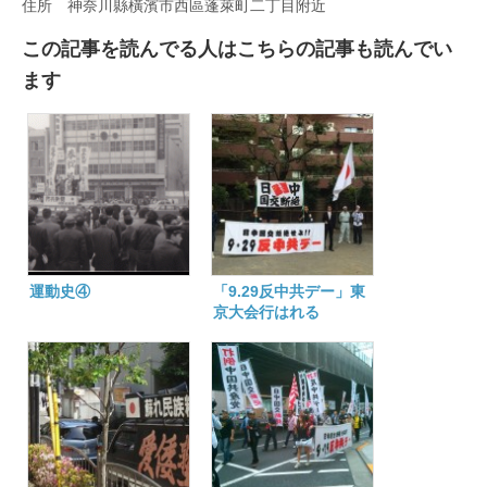
住所 神奈川縣橫濱市西區蓬萊町二丁目附近
內
は
この記事を読んでる人はこちらの記事も読んでい
ます
運動史④
「9.29反中共デー」東
京大会行はれる