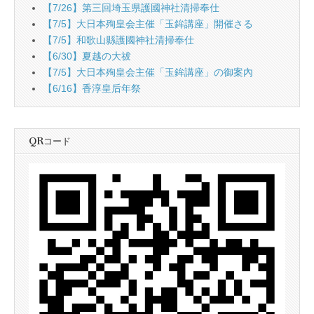
【7/26】第三回埼玉県護國神社清掃奉仕
【7/5】大日本殉皇会主催「玉鉾講座」開催さる
【7/5】和歌山縣護國神社清掃奉仕
【6/30】夏越の大祓
【7/5】大日本殉皇会主催「玉鉾講座」の御案內
【6/16】香淳皇后年祭
QRコード