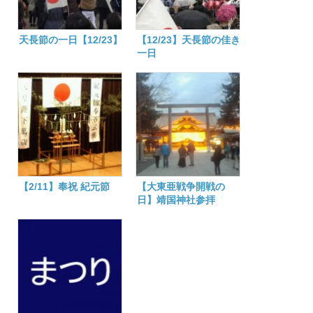
天長節の一日【12/23】
【12/23】天長節の佳き
一日
【2/11】奉祝 紀元節
【大東亜戦争開戦の
日】靖国神社参拝