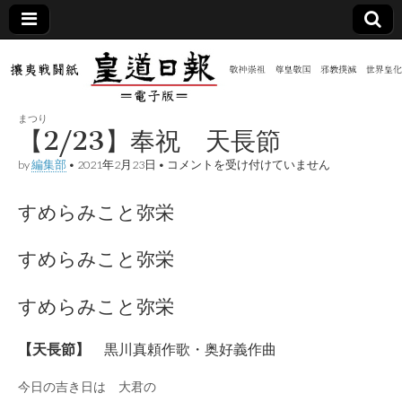
皇道
敬神
｜崇
祖｜
日報
尊皇
まつり
｜昭
【2/23】奉祝 天長節
和八
（防
年創
【2/23】
by
編集部
•
2021年2月23日
•
コメントを受け付けていません
刊
奉
皇道
祝
共新
実
天
すめらみこと弥栄
践
長
攘夷
節
聞）
戦闘
は
すめらみこと弥栄
紙
電子
すめらみこと弥栄
版
【天長節】
黒川真頼作歌・奥好義作曲
今日の吉き日は 大君の