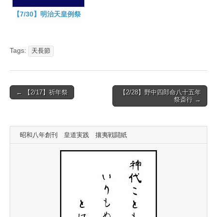
【7/30】明治天皇例祭
Tags:
天長節
Post
← 【2/17】祈年祭
【2/28】野中四郎命八十五年
祭斎行 →
navigation
昭和八年創刊 皇道実践 攘夷戦闘紙