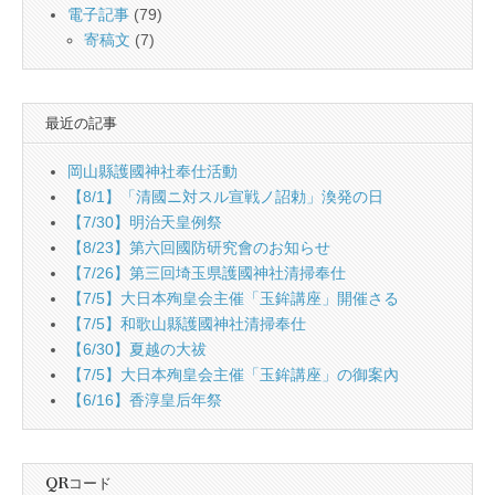
電子記事
(79)
寄稿文
(7)
最近の記事
岡山縣護國神社奉仕活動
【8/1】「清國ニ対スル宣戦ノ詔勅」渙発の日
【7/30】明治天皇例祭
【8/23】第六回國防研究會のお知らせ
【7/26】第三回埼玉県護國神社清掃奉仕
【7/5】大日本殉皇会主催「玉鉾講座」開催さる
【7/5】和歌山縣護國神社清掃奉仕
【6/30】夏越の大祓
【7/5】大日本殉皇会主催「玉鉾講座」の御案內
【6/16】香淳皇后年祭
QRコード