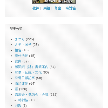
敬神
｜
崇祖
｜
尊皇
｜
時対協
記事分類
まつり
(225)
古学・国学
(25)
報告
(10)
奉仕活動
(15)
案内
(52)
機関紙（誌）書籍案内
(34)
歴史・伝統・文化
(60)
皇道日報記事
(58)
街頭運動
(64)
詔
(120)
講演会・勉強会・会議
(232)
時對協
(130)
邪教
(1)