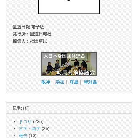
皇道日報 電子版
発行所：皇道日報社
編集人：福田草民
敬神
｜
崇祖
｜
尊皇
｜
時対協
記事分類
まつり
(225)
古学・国学
(25)
報告
(10)