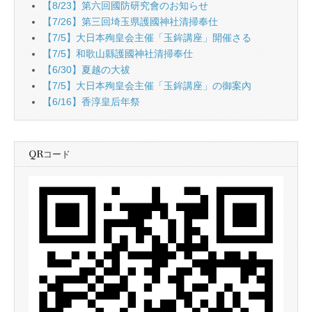
【8/23】第六回國防研究會のお知らせ
【7/26】第三回埼玉県護國神社清掃奉仕
【7/5】大日本殉皇会主催「玉鉾講座」開催さる
【7/5】和歌山縣護國神社清掃奉仕
【6/30】夏越の大祓
【7/5】大日本殉皇会主催「玉鉾講座」の御案內
【6/16】香淳皇后年祭
QRコード