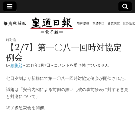
皇道
敬神
｜崇
祖｜
日報
尊皇
時對協
｜昭
【2/7】第一〇八一回時対協定
和八
（防
年創
例会
刊
皇道
【2/7】
by
編集部
•
2019年2月7日
•
コメントを受け付けていません
共新
実
第
践
一
攘夷
七日夕刻より新橋にて第一〇八一回時対協定例会が開催された。
〇
聞）
戦闘
八
紙
一
議題は「安倍内閣による前例の無い元號の事前發表に對する意見
回
電子
と對應について」
時
対
終了後懇親会を開催。
協
版
定
例
会
は