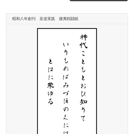
昭和八年創刊 皇道実践 攘夷戦闘紙