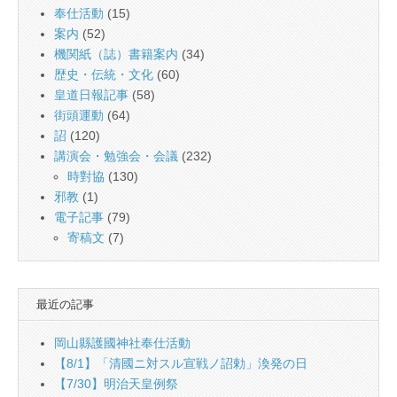
奉仕活動
(15)
案内
(52)
機関紙（誌）書籍案内
(34)
歴史・伝統・文化
(60)
皇道日報記事
(58)
街頭運動
(64)
詔
(120)
講演会・勉強会・会議
(232)
時對協
(130)
邪教
(1)
電子記事
(79)
寄稿文
(7)
最近の記事
岡山縣護國神社奉仕活動
【8/1】「清國ニ対スル宣戦ノ詔勅」渙発の日
【7/30】明治天皇例祭