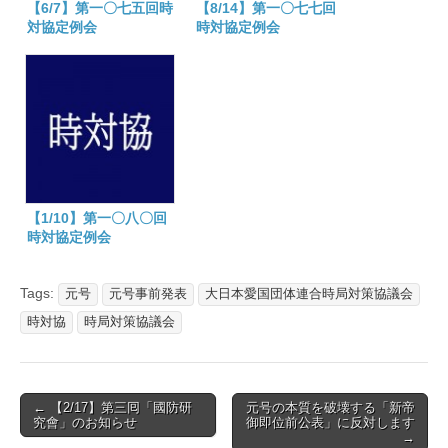
【6/7】第一〇七五回時
【8/14】第一〇七七回
対協定例会
時対協定例会
【1/10】第一〇八〇回
時対協定例会
Tags:
元号
元号事前発表
大日本愛国団体連合時局対策協議会
時対協
時局対策協議会
Post
← 【2/17】第三囘「國防研
元号の本質を破壊する「新帝
究會」のお知らせ
御即位前公表」に反対します
navigation
→