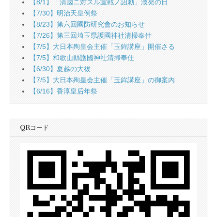
【8/1】「清國ニ対スル宣戦ノ詔勅」渙発の日
【7/30】明治天皇例祭
【8/23】第六回國防研究會のお知らせ
【7/26】第三回埼玉県護國神社清掃奉仕
【7/5】大日本殉皇会主催「玉鉾講座」開催さる
【7/5】和歌山縣護國神社清掃奉仕
【6/30】夏越の大祓
【7/5】大日本殉皇会主催「玉鉾講座」の御案內
【6/16】香淳皇后年祭
QRコード