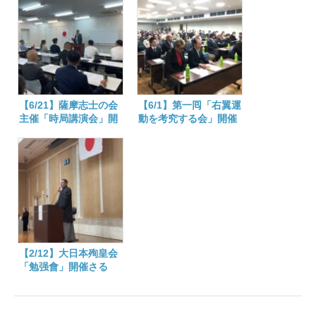
【6/21】薩摩志士の会
【6/1】第一囘「右翼運
主催「時局講演会」開
動を考究する会」開催
催さる
さる
【2/12】大日本殉皇会
「勉强會」開催さる