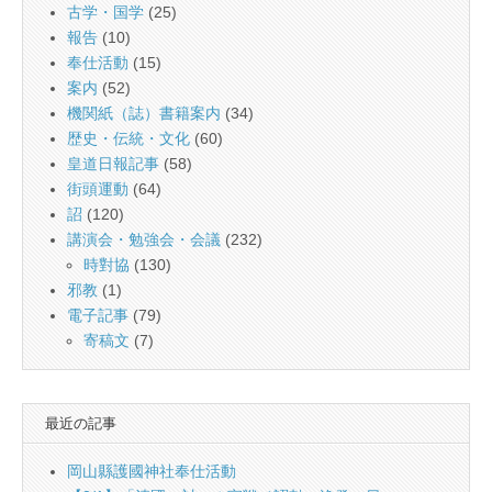
古学・国学
(25)
報告
(10)
奉仕活動
(15)
案内
(52)
機関紙（誌）書籍案内
(34)
歴史・伝統・文化
(60)
皇道日報記事
(58)
街頭運動
(64)
詔
(120)
講演会・勉強会・会議
(232)
時對協
(130)
邪教
(1)
電子記事
(79)
寄稿文
(7)
最近の記事
岡山縣護國神社奉仕活動