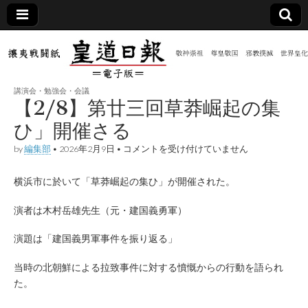
皇道
敬神
｜崇
祖｜
日報
尊皇
講演会・勉強会・会議
｜昭
【2/8】第廿三回草莽崛起の集
和八
（防
年創
ひ」開催さる
刊
皇道
【2/8】
by
編集部
•
2026年2月9日
•
コメントを受け付けていません
共新
実
第
践
廿
攘夷
横浜市に於いて「草莽崛起の集ひ」が開催された。
三
聞）
戦闘
回
紙
草
演者は木村岳雄先生（元・建国義勇軍）
莽
電子
崛
起
演題は「建国義男軍事件を振り返る」
の
版
集
当時の北朝鮮による拉致事件に対する憤慨からの行動を語られ
ひ」
開
た。
催
さ