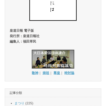
皇道日報 電子版
発行所：皇道日報社
編集人：福田草民
敬神
｜
崇祖
｜
尊皇
｜
時対協
記事分類
まつり
(225)