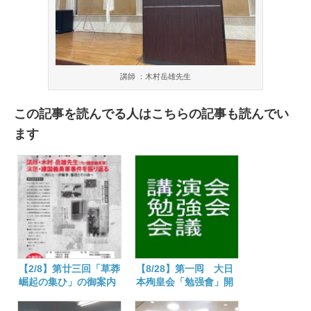
講師 ：木村岳雄先生
この記事を読んでる人はこちらの記事も読んでい
ます
【2/8】第廿三回「草莽
【8/28】第一囘 大日
崛起の集ひ」の御案内
本殉皇会「勉强會」開
催さる