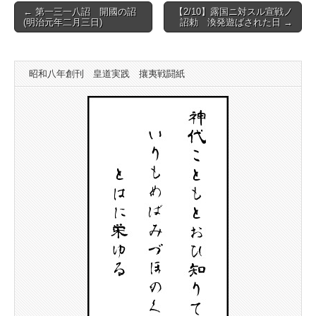
Post
← 第一三一八詔 開國の詔
【2/10】露国ニ対スル宣戦ノ
(明治元年二月三日)
詔勅 渙発遊ばされた日 →
navigation
昭和八年創刊 皇道実践 攘夷戦闘紙