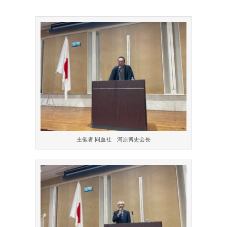
る
は
主催者:同血社 河原博史会長