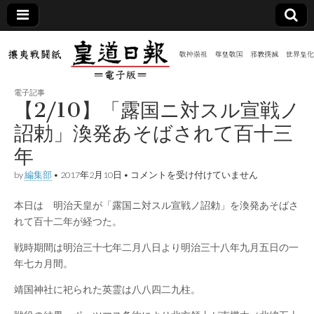
皇道
敬神
｜崇
祖｜
日報
尊皇
電子記事
｜昭
【2/10】「露国ニ対スル宣戦ノ
和八
（防
年創
詔勅」渙発あそばされて百十三
刊
皇道
年
共新
実
践
【2/10】
by
編集部
•
2017年2月10日
•
コメントを受け付けていません
攘夷
「露
聞）
戦闘
国
紙
本日は 明治天皇が「露国ニ対スル宣戦ノ詔勅」を渙発あそばさ
ニ
対
電子
れて百十二年が経つた。
ス
ル
戦時期間は明治三十七年二月八日より明治三十八年九月五日の一
宣
版
年七カ月間。
戦
ノ
詔
靖国神社に祀られた英霊は八八四二九柱。
勅」
渙