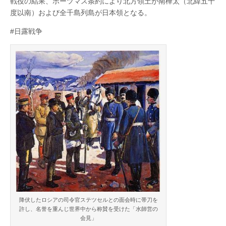
戦役の結果、ポーツマス条約により北方領土が南樺太（北緯五十
発
度以南）および全千島列島が日本領となる。
あ
そ
ば
#日露戦争
さ
れ
て
百
十
三
年
は
降伏したロシアの司令官ステツセルとの面会時に帯刀を
許し、名誉を重んじ世界中から称賛を受けた「水師営の
会見」