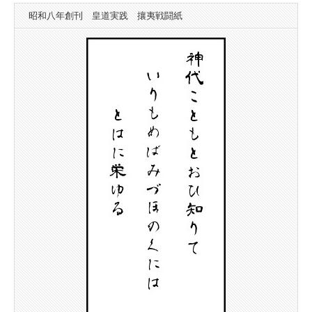
昭和八年創刊 皇道実践 攘夷戦闘紙