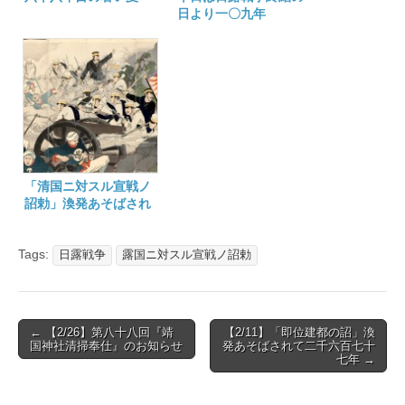
日より一〇九年
「清国ニ対スル宣戦ノ
詔勅」渙発あそばされ
て百二十二年
Tags:
日露戦争
露国ニ対スル宣戦ノ詔勅
Post
← 【2/26】第八十八回『靖
【2/11】「即位建都の詔」渙
国神社清掃奉仕』のお知らせ
発あそばされて二千六百七十
navigation
七年 →