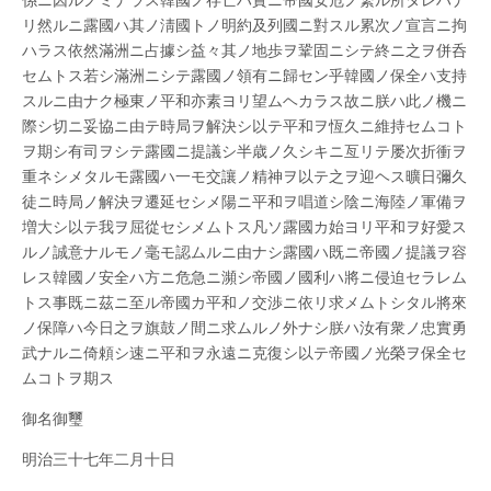
リ然ルニ露國ハ其ノ淸國トノ明約及列國ニ對スル累次ノ宣言ニ拘
ハラス依然滿洲ニ占據シ益々其ノ地歩ヲ鞏固ニシテ終ニ之ヲ併呑
セムトス若シ滿洲ニシテ露國ノ領有ニ歸セン乎韓國ノ保全ハ支持
スルニ由ナク極東ノ平和亦素ヨリ望ムヘカラス故ニ朕ハ此ノ機ニ
際シ切ニ妥協ニ由テ時局ヲ解決シ以テ平和ヲ恆久ニ維持セムコト
ヲ期シ有司ヲシテ露國ニ提議シ半歳ノ久シキニ亙リテ屡次折衝ヲ
重ネシメタルモ露國ハ一モ交讓ノ精神ヲ以テ之ヲ迎ヘス曠日彌久
徒ニ時局ノ解決ヲ遷延セシメ陽ニ平和ヲ唱道シ陰ニ海陸ノ軍備ヲ
増大シ以テ我ヲ屈從セシメムトス凡ソ露國カ始ヨリ平和ヲ好愛ス
ルノ誠意ナルモノ毫モ認ムルニ由ナシ露國ハ既ニ帝國ノ提議ヲ容
レス韓國ノ安全ハ方ニ危急ニ瀕シ帝國ノ國利ハ將ニ侵迫セラレム
トス事既ニ茲ニ至ル帝國カ平和ノ交渉ニ依リ求メムトシタル將來
ノ保障ハ今日之ヲ旗鼓ノ間ニ求ムルノ外ナシ朕ハ汝有衆ノ忠實勇
武ナルニ倚頼シ速ニ平和ヲ永遠ニ克復シ以テ帝國ノ光榮ヲ保全セ
ムコトヲ期ス
御名御璽
明治三十七年二月十日