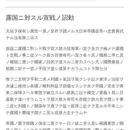
露国ニ対スル宣戦ノ詔勅
天佑ヲ保有シ萬世一系ノ皇祚ヲ踐メル大日本帝國皇帝ハ忠實勇武
ナル汝有衆ニ示ス
朕茲ニ露國ニ對シテ戰ヲ宣ス朕カ陸海軍ハ宜ク全力ヲ極メテ露國
ト交戰ノ事ニ從フヘク朕カ百僚有司ハ宜ク各々其ノ職務ニ率ヒ其
ノ權能ニ應シテ國家ノ目的ヲ達スルニ努力スヘシ凡ソ國際條規ノ
範圍ニ於テ一切ノ手段ヲ盡シ遺算ナカラムコトヲ期セヨ
惟フニ文明ヲ平和ニ求メ列國ト友誼ヲ篤クシテ以テ東洋ノ治安ヲ
永遠ニ維持シ各國ノ權利利益ヲ損傷セスシテ永ク帝國ノ安全ヲ將
來ニ保障スヘキ事態ヲ確立スルハ朕夙ニ以テ國交ノ要義ト爲シ旦
暮敢テ違ハサラムコトヲ期ス朕カ有司モ亦能ク朕カ意ヲ體シテ事
ニ從ヒ列國トノ關係年ヲ逐フテ益々親厚ニ赴クヲ見ル今不幸ニシ
テ露國ト釁端ヲ開クニ至ル豈朕カ志ナラムヤ
帝國ノ重ヲ韓國ノ保全ニ置クヤ一日ノ故ニ非ス是レ兩國累世ノ關
係ニ因ルノミナラス韓國ノ存亡ハ實ニ帝國安危ノ繋ル所タレハナ