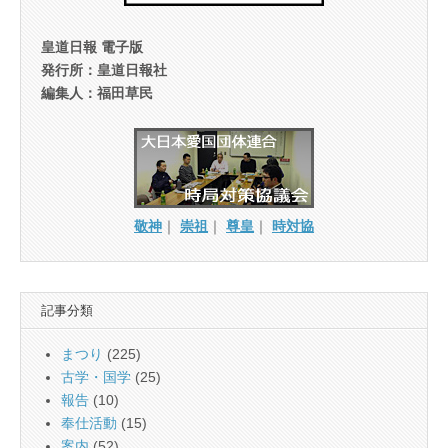
皇道日報 電子版
発行所：皇道日報社
編集人：福田草民
敬神
｜
崇祖
｜
尊皇
｜
時対協
記事分類
まつり
(225)
古学・国学
(25)
報告
(10)
奉仕活動
(15)
案内
(52)