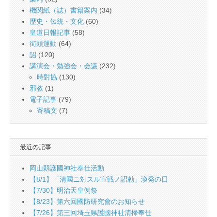
機関紙（誌）書籍案内
(34)
歴史・伝統・文化
(60)
皇道日報記事
(58)
街頭運動
(64)
詔
(120)
講演会・勉強会・会議
(232)
時對協
(130)
邪教
(1)
電子記事
(79)
寄稿文
(7)
最近の記事
岡山縣護國神社奉仕活動
【8/1】「清國ニ対スル宣戦ノ詔勅」渙発の日
【7/30】明治天皇例祭
【8/23】第六回國防研究會のお知らせ
【7/26】第三回埼玉県護國神社清掃奉仕