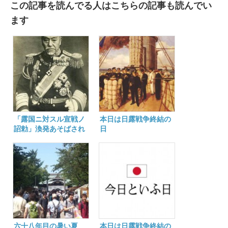
この記事を読んでる人はこちらの記事も読んでい
ます
「露国ニ対スル宣戦ノ
本日は日露戦争終結の
詔勅」渙発あそばされ
日
て百十二年
六十八年目の暑い夏
本日は日露戦争終結の