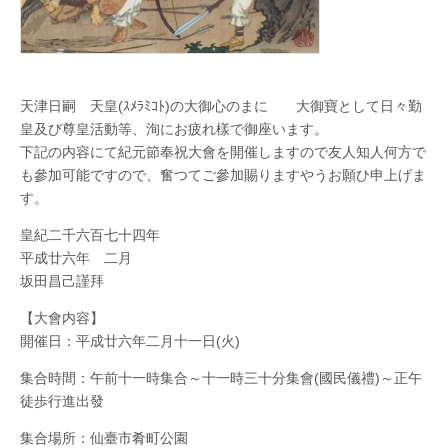
市）
は
天津日嗣 天皇(ｽﾒﾗﾐｺﾄ)の大御心のまにゝゝ大御寶として日々勤
皇及び尊皇活動等、洵にお疲れ樣で御座います。
下記の内容にて紀元節奉祝大會を開催しますので友人知人何方で
も參加可能ですので、奮つてご參加賜りますやうお願ひ申上げま
す。
皇紀二千六百七十四年
平成廿六年 二月
坂田昌己謹拜
【大會内容】
開催日：平成廿六年二月十一日(火)
集合時間：午前十一時集合～十一時三十分集會(國民儀禮)～正午
徒歩行進出發
集合場所：仙臺市肴町公園