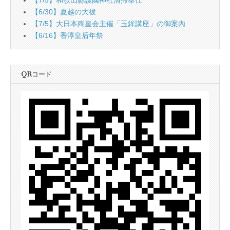
【7/5】和歌山縣護國神社清掃奉仕
【6/30】夏越の大祓
【7/5】大日本殉皇会主催「玉鉾講座」の御案內
【6/16】香淳皇后年祭
QRコード