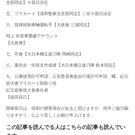
支部同志】※當日決定
五、プラカード【清和塾東北支部同志】二名※當日決定
六、指揮統制車輛運転手【大政會 三浦同志】
同上 街宣車鶯孃アナウンス
【大政會】
七、司會【大日本獨立拔刀隊 岡崎同志】
八、案内文・街宣文作成者【大日本獨立拔刀隊 鈴木同志】
九、公園使用許可申請、公安委員會徒歩行進許可申請、幟、紀元
節大會プラカード段取り役
紀元節奉祝大會責任者
【坂田昌己】
開催當日は、役割の變更場合があると思ひますが、何卒ご協力賜
りますやう、心より宜しくお願ひ申上げます。
この記事を読んでる人はこちらの記事も読んでい