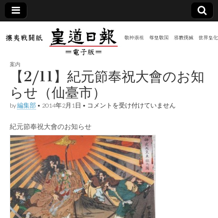
皇道
敬神
｜崇
祖｜
日報
尊皇
案内
｜昭
【2/11】紀元節奉祝大會のお知
和八
（防
年創
らせ（仙臺市）
刊
皇道
【2/11】
by
編集部
•
2014年2月1日
•
コメントを受け付けていません
共新
実
紀
践
元
攘夷
紀元節奉祝大會のお知らせ
節
聞）
戦闘
奉
紙
祝
大
電子
會
の
お
版
知
ら
せ
（仙
臺