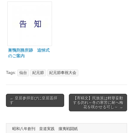
巣鴨刑務所跡 追悼式
のご案内
Tags:
仙台
紀元節
紀元節奉祝大会
Post
← 皇居参拝並びに皇居遥拝
【寄稿文】民族派は輕擧妄動
す
する勿れ～冬の寒苦に耐へ梅
navigation
花を咲かせる可し～ →
昭和八年創刊 皇道実践 攘夷戦闘紙