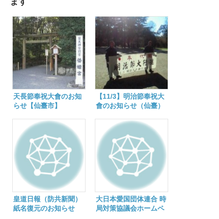
ます
天長節奉祝大會のお知
【11/3】明治節奉祝大
らせ【仙臺市】
會のお知らせ（仙臺）
皇道日報（防共新聞）
大日本愛国団体連合 時
紙名復元のお知らせ
局対策協議会ホームペ
ージ開設