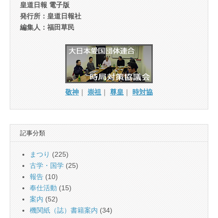
皇道日報 電子版
発行所：皇道日報社
編集人：福田草民
敬神
｜
崇祖
｜
尊皇
｜
時対協
記事分類
まつり
(225)
古学・国学
(25)
報告
(10)
奉仕活動
(15)
案内
(52)
機関紙（誌）書籍案内
(34)