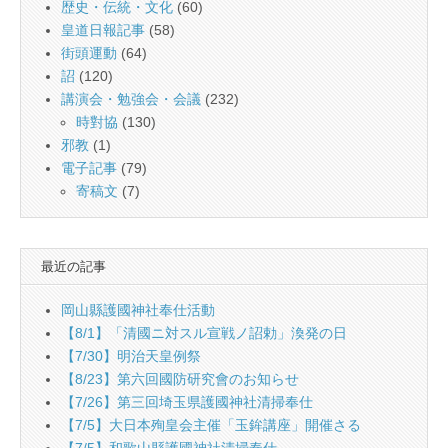
歴史・伝統・文化
(60)
皇道日報記事
(58)
街頭運動
(64)
詔
(120)
講演会・勉強会・会議
(232)
時對協
(130)
邪教
(1)
電子記事
(79)
寄稿文
(7)
最近の記事
岡山縣護國神社奉仕活動
【8/1】「清國ニ対スル宣戦ノ詔勅」渙発の日
【7/30】明治天皇例祭
【8/23】第六回國防研究會のお知らせ
【7/26】第三回埼玉県護國神社清掃奉仕
【7/5】大日本殉皇会主催「玉鉾講座」開催さる