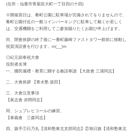
(住所：仙臺市青葉區大町一丁目四の十四)
※開催當日は、肴町公園に駐車場が完備されてをりませんので、
肴町公園付近の一般コインパーキングに駐車して戴くか若しく
は、交通機關をご利用してご參加賜りたくお願ひ申上げます。
尚、閉會挨拶の終了後に一番町藤崎ファストタワー館前に移動し
祝賀演説會を行ひます。m(__)m
◎紀元節奉祝大會
役割者名簿
一、國民儀禮・教育に關する敕語奉讀 【大政會 三浦同志】
二、大會挨拶 【青水塾 坂田】
三、大會注意事項
【眞志會 赤間同志】
同、シュプレヒコールの練習、
【泰義會 三森同志】
四、旗手①日乃丸【清和塾東北支部同志】②旭日旗【清和塾東北