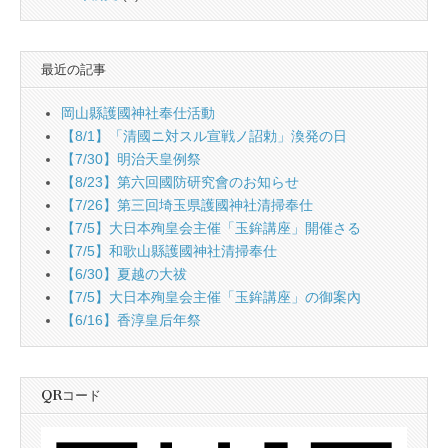
最近の記事
岡山縣護國神社奉仕活動
【8/1】「清國ニ対スル宣戦ノ詔勅」渙発の日
【7/30】明治天皇例祭
【8/23】第六回國防研究會のお知らせ
【7/26】第三回埼玉県護國神社清掃奉仕
【7/5】大日本殉皇会主催「玉鉾講座」開催さる
【7/5】和歌山縣護國神社清掃奉仕
【6/30】夏越の大祓
【7/5】大日本殉皇会主催「玉鉾講座」の御案內
【6/16】香淳皇后年祭
QRコード