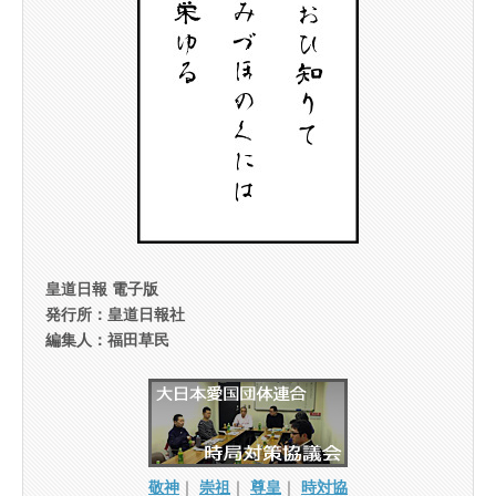
皇道日報 電子版
発行所：皇道日報社
編集人：福田草民
敬神
｜
崇祖
｜
尊皇
｜
時対協