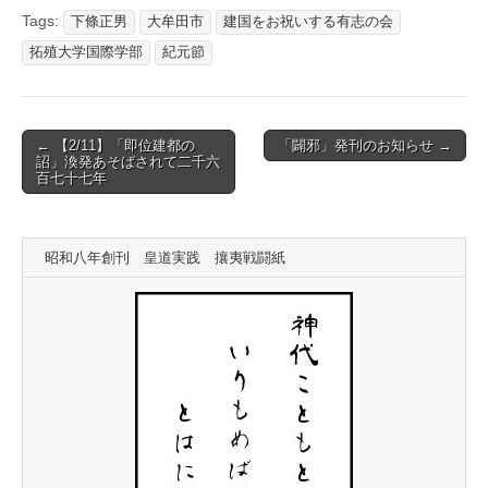
Tags:
下條正男
大牟田市
建国をお祝いする有志の会
拓殖大学国際学部
紀元節
Post
← 【2/11】「即位建都の
「闢邪」発刊のお知らせ →
詔」渙発あそばされて二千六
navigation
百七十七年
昭和八年創刊 皇道実践 攘夷戦闘紙