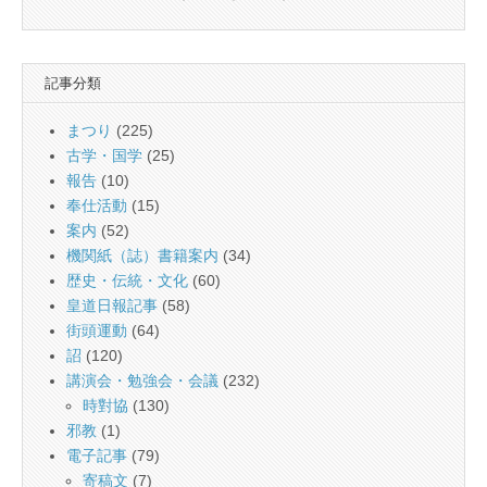
記事分類
まつり
(225)
古学・国学
(25)
報告
(10)
奉仕活動
(15)
案内
(52)
機関紙（誌）書籍案内
(34)
歴史・伝統・文化
(60)
皇道日報記事
(58)
街頭運動
(64)
詔
(120)
講演会・勉強会・会議
(232)
時對協
(130)
邪教
(1)
電子記事
(79)
寄稿文
(7)