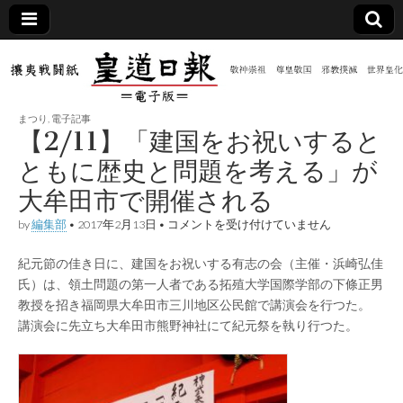
皇道
敬神
｜崇
祖｜
日報
尊皇
まつり
,
電子記事
｜昭
【2/11】「建国をお祝いすると
和八
（防
年創
ともに歴史と問題を考える」が
刊
皇道
大牟田市で開催される
共新
実
践
【2/11】
by
編集部
•
2017年2月13日
•
コメントを受け付けていません
攘夷
「建
聞）
戦闘
国
紙
紀元節の佳き日に、建国をお祝いする有志の会（主催・浜崎弘佳
を
お
電子
氏）は、領土問題の第一人者である拓殖大学国際学部の下條正男
祝
教授を招き福岡県大牟田市三川地区公民館で講演会を行つた。
い
す
講演会に先立ち大牟田市熊野神社にて紀元祭を執り行つた。
版
る
と
と
も
に