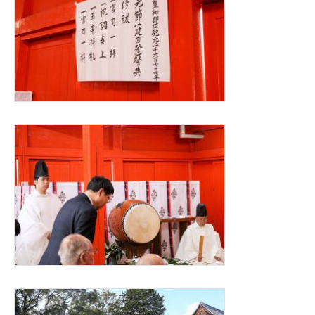
歴
史
と
問
題
を
考
え
る」
が
大
牟
田
市
で
開
催
さ
れ
る
は