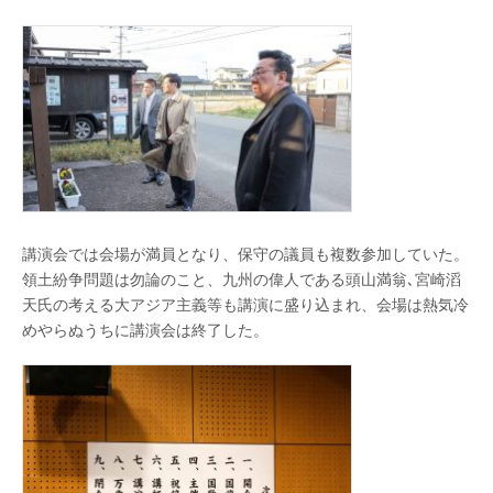
講演会では会場が満員となり、保守の議員も複数参加していた。
領土紛争問題は勿論のこと、九州の偉人である頭山満翁､宮崎滔
天氏の考える大アジア主義等も講演に盛り込まれ、会場は熱気冷
めやらぬうちに講演会は終了した。