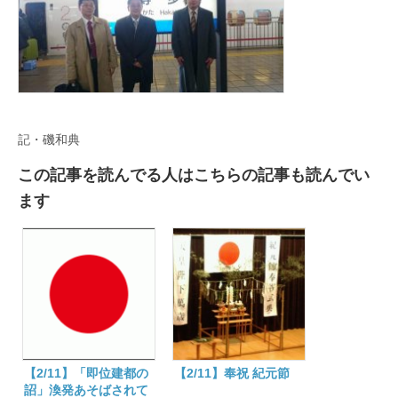
記・磯和典
この記事を読んでる人はこちらの記事も読んでい
ます
【2/11】「即位建都の
【2/11】奉祝 紀元節
詔」渙発あそばされて