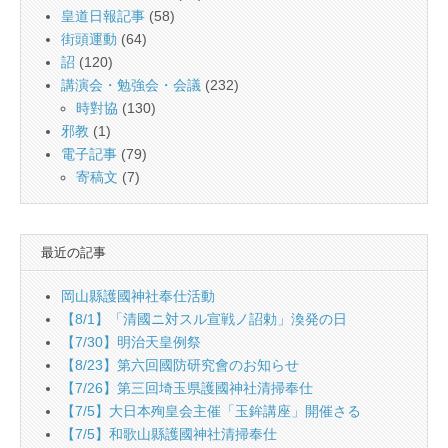
皇道日報記事
(58)
街頭運動
(64)
詔
(120)
講演会・勉強会・会議
(232)
時對協
(130)
邪教
(1)
電子記事
(79)
寄稿文
(7)
最近の記事
岡山縣護國神社奉仕活動
【8/1】「清國ニ対スル宣戦ノ詔勅」渙発の日
【7/30】明治天皇例祭
【8/23】第六回國防研究會のお知らせ
【7/26】第三回埼玉県護國神社清掃奉仕
【7/5】大日本殉皇会主催「玉鉾講座」開催さる
【7/5】和歌山縣護國神社清掃奉仕