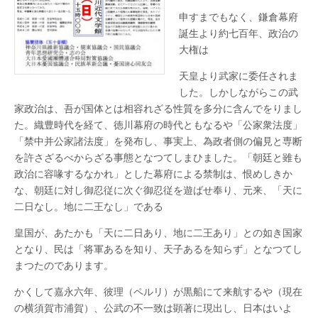
講
演
申すまでもなく、鎌倉幕府
の
誕生より約七百年、政治の
御
大権は
案
内
は
天皇より武家に委任されま
した。しかしながらこの武
家政治は、吾が国体とは相容れざる性質を多分に含んでをりまし
た。織豊時代を経て、徳川幕府の時代ともなるや「公家衆法度」
「禁中并公家諸法度」を発布し、事実上、為政者側の偏見と専断
を許さざるべからざる事態となつてしまひました。「朝廷と雖も
政治に容喙するなかれ」とした幕府による禁制は、恨めしきか
な、朝廷に対し御忍従に次ぐ御忍従を遊ばせ奉り、元来、「天に
二日なし。地に二王なし」である
皇国が、あたかも「天に二日あり、地に二王あり」との如き国家
となり、民は「将軍あるを知り、天子あるを知らず」となつてし
まつたのであります。
かくして嘉永六年、彼理（ペルリ）が黒船にて来航するや（現在
の横須賀市浦賀）、公武の不一致は顕著に現出し、日本はいよ