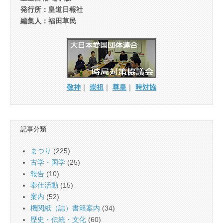
発行所：皇道日報社
編集人：福田草民
敬神
｜
崇祖
｜
尊皇
｜
時対協
記事分類
まつり
(225)
古学・国学
(25)
報告
(10)
奉仕活動
(15)
案内
(52)
機関紙（誌）書籍案内
(34)
歴史・伝統・文化
(60)