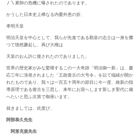
〳〵累卵の危機に曝されたのであります。
かうした日本史上稀なる内憂外患の折、
孝明天皇
明治天皇を中心として、我らが先進である勤皇の志士は一身を擲
つて憤然蹶起し、再び大権は
天皇のおん許に復されたのでありました。
世界の歴史家がみな驚嘆するこの一大奇跡「明治御一新」は、慶
応三年に渙発されました「王政復古の大号令」を以て端緒が開か
れたものであり、我々は一百五十周年の節目に今一度、維新の指
導原理である復古を三思し、来年にお迎へします新しき聖代に備
へたいと思ふ次第で御座います。
就きましては、此度び、
阿部恭久先生
阿形充規先生