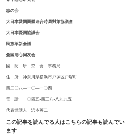
志の会
大日本愛國團體連合時局對策協議會
大日本憂国協議会
民族革新会議
憂国清心同友会
國 防 研 究 會 事務局
住 所 神奈川県横浜市戸塚区戸塚町
四二〇八―一〇―一〇四
電 話 〇四五‐四三八‐八九九五
代表世話人 浜本英二
この記事を読んでる人はこちらの記事も読んでい
ます