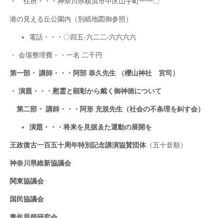
・ 住所・・・神奈川県横浜市中区山手町一一〇
港の見える丘公園内（別紙地図御参照）
電話・・・〇四五‐六二二‐六六六六
・ 会場整理費・・一名 二千円
第一部
・ 講師・・・
阿部 恭久先生
（櫻山神社 宮司）
・ 演題・・・慰霊と顕彰から戴く御神徳について
第二部・ 講師・・・阿形 充規先生（社会の不条理を糾す会）
演題・・・将来を見据ゑた運動の展開を
王政復古一百五十周年特別記念講演協賛団体
（五十音順）
神奈川県維新協議会
関東協議会
国民協議会
青年思想研究会