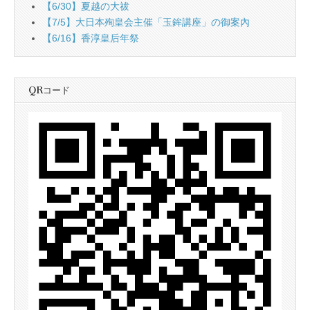
【6/30】夏越の大祓
【7/5】大日本殉皇会主催「玉鉾講座」の御案內
【6/16】香淳皇后年祭
QRコード