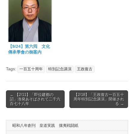
【9/24】第六囘 文化
傳承學會の御案内
Tags:
一百五十周年
特別記念講演
王政復古
Post
← 【2/11】「即位建都の
【2/18】「王政復古一百五十
詔」渙発あそばされて二千六
周年特別記念講演」開催され
navigation
百七十八年
る →
昭和八年創刊 皇道実践 攘夷戦闘紙