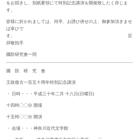
をお招きし、別紙要領にて特別記念講演を開催致したく存じま
す。
皆様に於かれましては、何卒、お誘ひ併せの上、御参加頂きませ
ば幸ひで
す。 百
拝敬拍手
國防研究會一同
國 防 研 究 會
王政復古一百五十周年特別記念講演
・ 日時・・・平成三十年二月 十八日(日曜日)
十四時〇〇分 開場
十五時〇〇分 開演
・ 会場・・・神奈川近代文学館