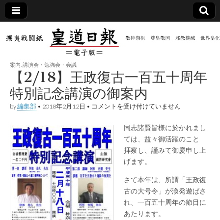
皇道
敬神
｜崇
祖｜
日報
尊皇
案内
,
講演会・勉強会・会議
｜昭
【2/18】王政復古一百五十周年
和八
（防
年創
特別記念講演の御案内
刊
皇道
【2/18】
by
編集部
•
2018年2月12日
•
コメントを受け付けていません
共新
実
王
践
政
攘夷
同志諸賢皆様に於かれまし
復
聞）
戦闘
古
ては、益々御活躍のことゝ
紙
一
拝察し、謹みて御慶申し上
百
電子
五
げます。
十
周
版
さて本年は、所謂「王政復
年
古の大号令」が渙発遊ばさ
特
別
れ、一百五十周年の節目に
記
あたります。
念