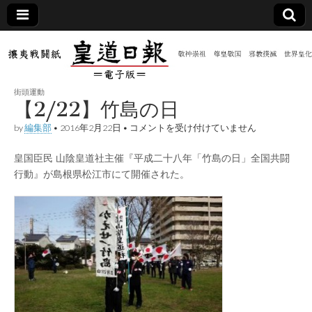
皇道
敬神
｜崇
祖｜
日報
尊皇
街頭運動
｜昭
【2/22】竹島の日
和八
（防
年創
【2/22】
by
編集部
•
2016年2月22日
•
コメントを受け付けていません
刊
竹
皇道
島
共新
実
皇国臣民 山陰皇道社主催『平成二十八年「竹島の日」全国共闘
の
践
日
行動』が島根県松江市にて開催された。
攘夷
は
聞）
戦闘
紙
電子
版