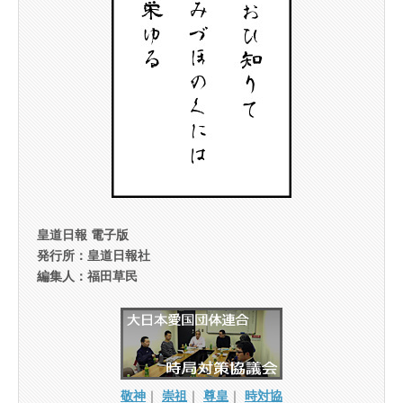
皇道日報 電子版
発行所：皇道日報社
編集人：福田草民
敬神
｜
崇祖
｜
尊皇
｜
時対協