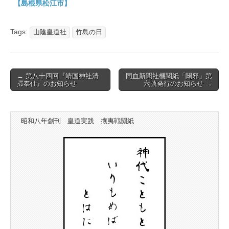
【島根県松江市】
Tags:
山陰皇道社
竹島の日
Post
← 第八十四回『靖国神社清
同血新聞社機関紙「闢邪」第
掃奉仕』のお知らせ
六號発行のお知らせ →
navigation
昭和八年創刊 皇道実践 攘夷戦闘紙