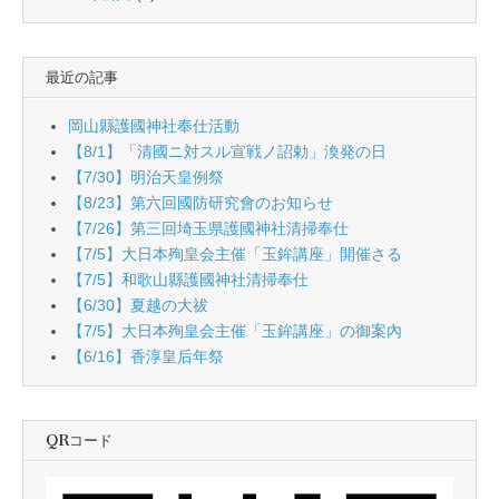
最近の記事
岡山縣護國神社奉仕活動
【8/1】「清國ニ対スル宣戦ノ詔勅」渙発の日
【7/30】明治天皇例祭
【8/23】第六回國防研究會のお知らせ
【7/26】第三回埼玉県護國神社清掃奉仕
【7/5】大日本殉皇会主催「玉鉾講座」開催さる
【7/5】和歌山縣護國神社清掃奉仕
【6/30】夏越の大祓
【7/5】大日本殉皇会主催「玉鉾講座」の御案內
【6/16】香淳皇后年祭
QRコード