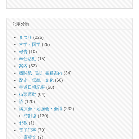
記事分類
まつり
(225)
古学・国学
(25)
報告
(10)
奉仕活動
(15)
案内
(52)
機関紙（誌）書籍案内
(34)
歴史・伝統・文化
(60)
皇道日報記事
(58)
街頭運動
(64)
詔
(120)
講演会・勉強会・会議
(232)
時對協
(130)
邪教
(1)
電子記事
(79)
寄稿文
(7)