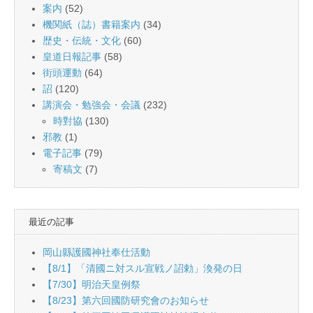
案内
(52)
機関紙（誌）書籍案内
(34)
歴史・伝統・文化
(60)
皇道日報記事
(58)
街頭運動
(64)
詔
(120)
講演会・勉強会・会議
(232)
時對協
(130)
邪教
(1)
電子記事
(79)
寄稿文
(7)
最近の記事
岡山縣護國神社奉仕活動
【8/1】「清國ニ対スル宣戦ノ詔勅」渙発の日
【7/30】明治天皇例祭
【8/23】第六回國防研究會のお知らせ