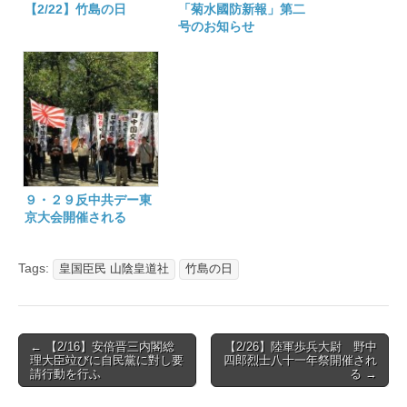
【2/22】竹島の日
「菊水國防新報」第二
号のお知らせ
９・２９反中共デー東
京大会開催される
Tags:
皇国臣民 山陰皇道社
竹島の日
Post
← 【2/16】安倍晋三内閣総
【2/26】陸軍歩兵大尉 野中
理大臣竝びに自民黨に對し要
四郎烈士八十一年祭開催され
navigation
請行動を行ふ
る →