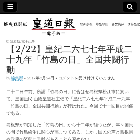
皇道
敬神
｜崇
祖｜
日報
尊皇
街頭運動
,
電子記事
｜昭
【2/22】皇紀二六七七年平成二
和八
（防
年創
十九年「竹島の日」全国共闘行
刊
皇道
動
共新
実
践
【2/22】
by
編集部
•
2017年2月24日
•
コメントを受け付けていません
攘夷
皇
聞）
戦闘
紀
紙
二十二日午前、所謂「竹島の日」に合はせ島根県松江市に於い
二
六
電子
て、皇国臣民 山陰皇道社主催で「皇紀二六七七年平成二十九年
七
「竹島の日」全国共闘行動」が行はれた。今回で十一回目の開催
七
年
である。
版
平
成
島根県が制定した「竹島の日」から十二年が経つたが、年々国民
二
の間で竹島紛争に関心が高まつてゐる。しかし国民の声と島根県
十
九
や政府の姿勢に乖離があることを否めない。