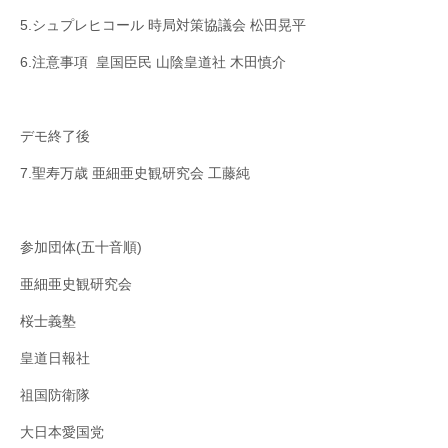
5.シュプレヒコール 時局対策協議会 松田晃平
6.注意事項 皇国臣民 山陰皇道社 木田慎介
デモ終了後
7.聖寿万歳 亜細亜史観研究会 工藤純
参加団体(五十音順)
亜細亜史観研究会
桜士義塾
皇道日報社
祖国防衛隊
大日本愛国党