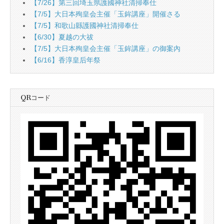
【7/26】第三回埼玉県護國神社清掃奉仕
【7/5】大日本殉皇会主催「玉鉾講座」開催さる
【7/5】和歌山縣護國神社清掃奉仕
【6/30】夏越の大祓
【7/5】大日本殉皇会主催「玉鉾講座」の御案內
【6/16】香淳皇后年祭
QRコード