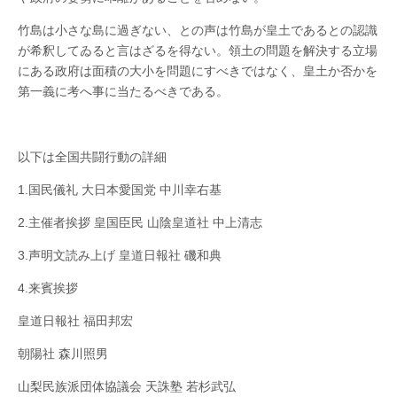
年
「竹
竹島は小さな島に過ぎない、との声は竹島が皇土であるとの認識
島
が希釈してゐると言はざるを得ない。領土の問題を解決する立場
の
日」
にある政府は面積の大小を問題にすべきではなく、皇土か否かを
全
第一義に考へ事に当たるべきである。
国
共
闘
行
動
以下は全国共闘行動の詳細
は
1.国民儀礼 大日本愛国党 中川幸右基
2.主催者挨拶 皇国臣民 山陰皇道社 中上清志
3.声明文読み上げ 皇道日報社 磯和典
4.来賓挨拶
皇道日報社 福田邦宏
朝陽社 森川照男
山梨民族派団体協議会 天誅塾 若杉武弘