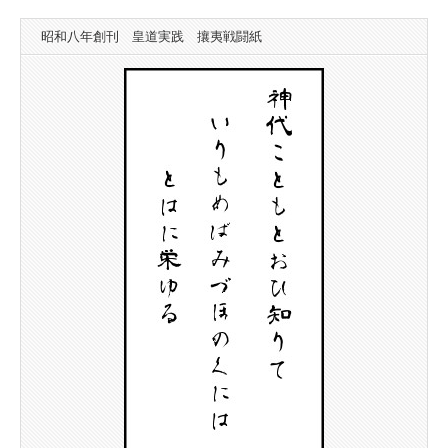
昭和八年創刊 皇道実践 攘夷戦闘紙