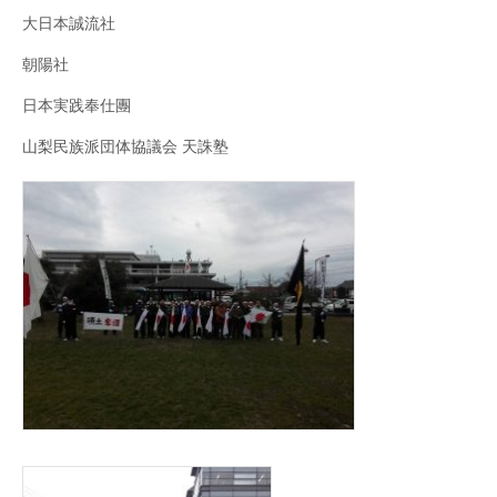
大日本誠流社
朝陽社
日本実践奉仕團
山梨民族派団体協議会 天誅塾