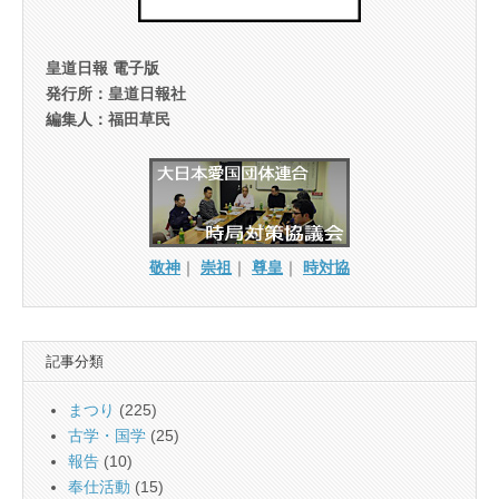
皇道日報 電子版
発行所：皇道日報社
編集人：福田草民
敬神
｜
崇祖
｜
尊皇
｜
時対協
記事分類
まつり
(225)
古学・国学
(25)
報告
(10)
奉仕活動
(15)