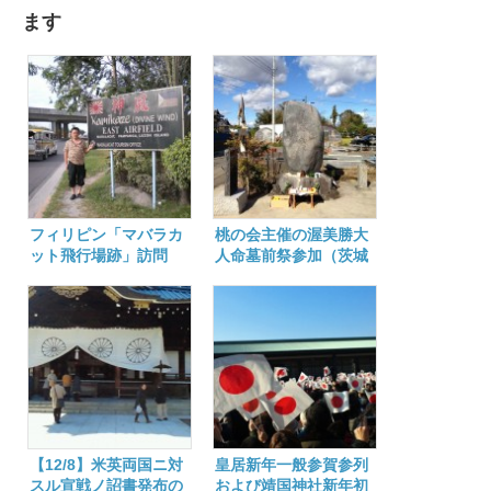
ます
フィリピン「マバラカ
桃の会主催の渥美勝大
ット飛行場跡」訪問
人命墓前祭参加（茨城
県水戸市）
【12/8】米英両国ニ対
皇居新年一般参賀参列
スル宣戦ノ詔書発布の
および靖国神社新年初