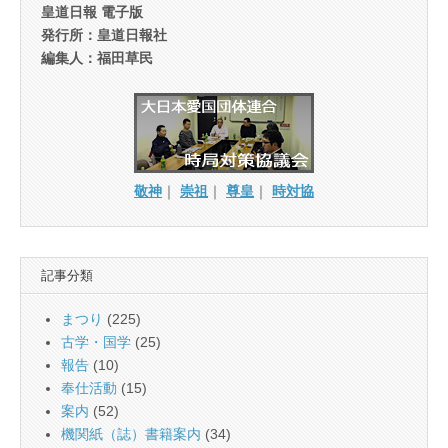
皇道日報 電子版
発行所：皇道日報社
編集人：福田草民
敬神
｜
崇祖
｜
尊皇
｜
時対協
記事分類
まつり
(225)
古学・国学
(25)
報告
(10)
奉仕活動
(15)
案内
(52)
機関紙（誌）書籍案内
(34)