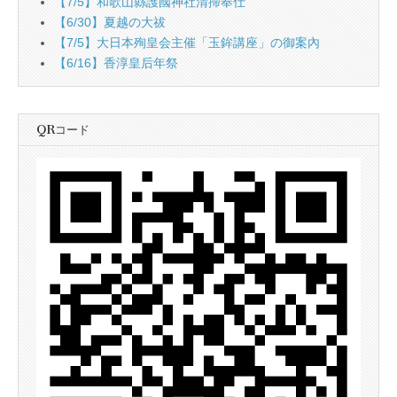
【7/5】和歌山縣護國神社清掃奉仕
【6/30】夏越の大祓
【7/5】大日本殉皇会主催「玉鉾講座」の御案內
【6/16】香淳皇后年祭
QRコード