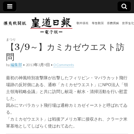
皇道
敬神
｜崇
祖｜
日報
尊皇
まつり
｜昭
【3/9～】カミカゼウエスト訪
和八
（防
年創
問
刊
皇道
by
編集部
•
2013年3月9日
•
0 Comments
共新
実
践
攘夷
最初の神風特別攻撃隊が出撃したフィリピン・マバラカット飛行
聞）
戦闘
場跡の反対側にある、通称「カミカゼウエスト」にNPO法人「領
紙
土領海戦略会議」と共に訪問し献花・献水・清掃活動を行い慰霊
電子
した。
因みにマバラカット飛行場は通称カミカゼイーストと呼ばれてゐ
版
る。
「カミカゼウエスト」は戦後アメリカ軍に接収され、クラーク米
軍基地としてしばらく使はれてゐた。