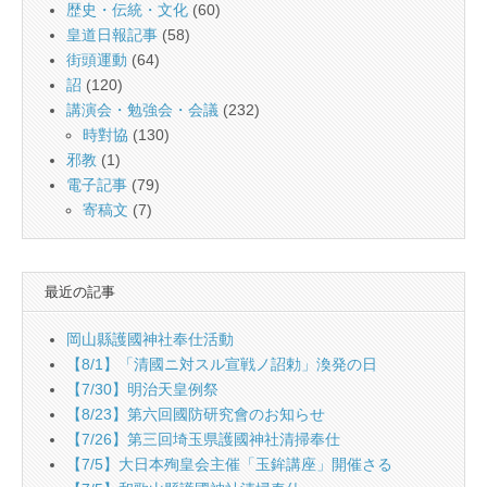
歴史・伝統・文化
(60)
皇道日報記事
(58)
街頭運動
(64)
詔
(120)
講演会・勉強会・会議
(232)
時對協
(130)
邪教
(1)
電子記事
(79)
寄稿文
(7)
最近の記事
岡山縣護國神社奉仕活動
【8/1】「清國ニ対スル宣戦ノ詔勅」渙発の日
【7/30】明治天皇例祭
【8/23】第六回國防研究會のお知らせ
【7/26】第三回埼玉県護國神社清掃奉仕
【7/5】大日本殉皇会主催「玉鉾講座」開催さる