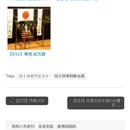
日 靖国神社参拝
参拝
【2/11】奉祝 紀元節
Tags:
カミカゼウエスト
領土領海戦略会議
Post
← 【2/22】竹島の日
【5/11】出雲大社平成の大遷
宮 →
navigation
昭和八年創刊 皇道実践 攘夷戦闘紙