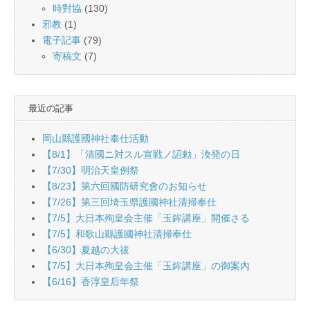
時對協
(130)
邪教
(1)
電子記事
(79)
寄稿文
(7)
最近の記事
岡山縣護國神社奉仕活動
【8/1】「清國ニ対スル宣戦ノ詔勅」渙発の日
【7/30】明治天皇例祭
【8/23】第六回國防研究會のお知らせ
【7/26】第三回埼玉県護國神社清掃奉仕
【7/5】大日本殉皇会主催「玉鉾講座」開催さる
【7/5】和歌山縣護國神社清掃奉仕
【6/30】夏越の大祓
【7/5】大日本殉皇会主催「玉鉾講座」の御案內
【6/16】香淳皇后年祭