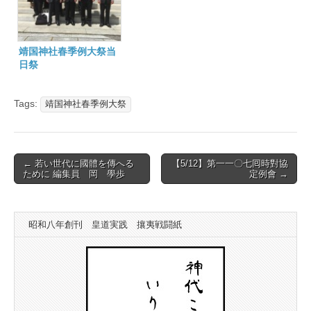
靖国神社春季例大祭当
日祭
Tags:
靖国神社春季例大祭
Post
← 若い世代に國體を傳へる
【5/12】第一一〇七囘時對協
ために 編集員 岡 學歩
定例會 →
navigation
昭和八年創刊 皇道実践 攘夷戦闘紙