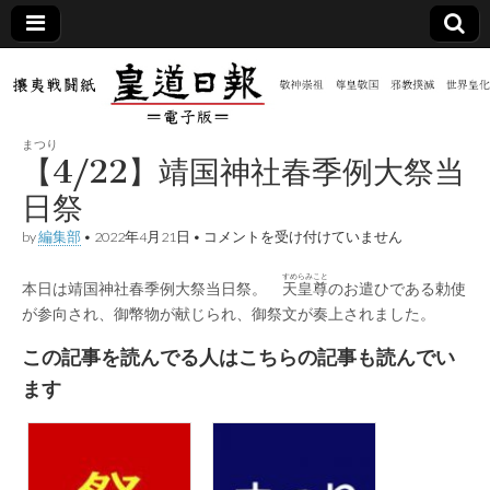
皇道
敬神
｜崇
祖｜
日報
尊皇
まつり
｜昭
【4/22】靖国神社春季例大祭当
和八
（防
年創
日祭
刊
皇道
【4/22】
by
編集部
•
2022年4月21日
•
コメントを受け付けていません
共新
実
靖
践
国
攘夷
すめらみこと
本日は靖国神社春季例大祭当日祭。
神
天皇尊
のお遣ひである勅使
聞）
戦闘
社
が参向され、御幣物が献じられ、御祭文が奏上されました。
紙
春
季
電子
この記事を読んでる人はこちらの記事も読んでい
例
大
ます
祭
版
当
日
祭
は