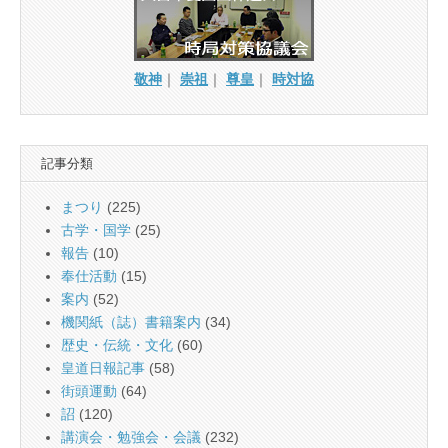
敬神
｜
崇祖
｜
尊皇
｜
時対協
記事分類
まつり
(225)
古学・国学
(25)
報告
(10)
奉仕活動
(15)
案内
(52)
機関紙（誌）書籍案内
(34)
歴史・伝統・文化
(60)
皇道日報記事
(58)
街頭運動
(64)
詔
(120)
講演会・勉強会・会議
(232)