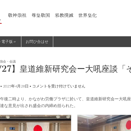
＝電子版＝
お問ひ合はせ
強会・会議
/27】皇道維新研究会ー大吼座談
【4/27】
•
2025年4月28日
•
コメントを受け付けていません
皇
道
午後二時より、かながわ労働プラザに於いて、皇道維新研究会ー大吼座
維
新
達な意見が出され盛会の内締め括られた。
研
究
会
ー
大