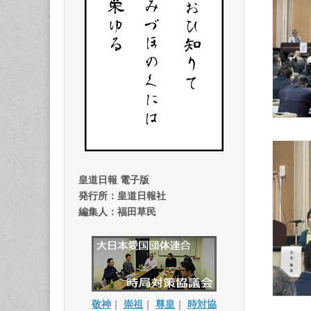
皇道日報 電子版
発行所：皇道日報社
編集人：福田草民
敬神
｜
崇祖
｜
尊皇
｜
時対協