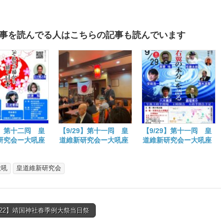
事を読んでる人はこちらの記事も読んでいます
7】第十二囘 皇
【9/29】第十一囘 皇
【9/29】第十一囘 皇
研究会ー大吼座
道維新研究会ー大吼座
道維新研究会ー大吼座
れぞれの立場か
談【「右翼の本分」を
談【「右翼の本分」を
日本」ーのお知
語る】第二彈行はれる
語る】第二彈ー
大吼
皇道維新研究会
4/22】靖国神社春季例大祭当日祭