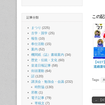
この記
記事分類
まつり
(225)
古学・国学
(25)
報告
(10)
奉仕活動
(15)
案内
(52)
機関紙（誌）書籍案内
(34)
歴史・伝統・文化
(60)
【4/2
皇道日報記事
(58)
道維新
街頭運動
(64)
談「そ
ら描く
詔
(120)
Tags:
らせ
講演会・勉強会・会議
(232)
時對協
(130)
邪教
(1)
電子記事
(79)
Post
← 【
寄稿文
(7)