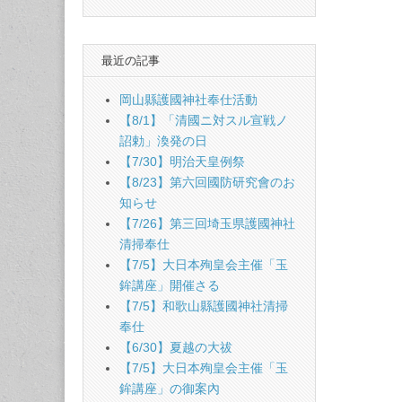
naviga
最近の記事
岡山縣護國神社奉仕活動
【8/1】「清國ニ対スル宣戦ノ
詔勅」渙発の日
【7/30】明治天皇例祭
【8/23】第六回國防研究會のお
知らせ
【7/26】第三回埼玉県護國神社
清掃奉仕
【7/5】大日本殉皇会主催「玉
鉾講座」開催さる
【7/5】和歌山縣護國神社清掃
奉仕
【6/30】夏越の大祓
【7/5】大日本殉皇会主催「玉
鉾講座」の御案內