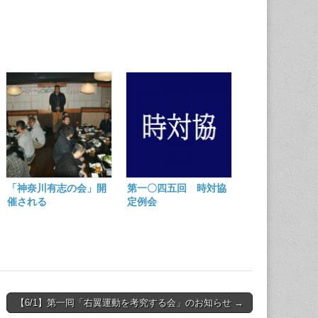
「神奈川有志の会」開
第一〇四五回 時対協
催される
定例会
【6/1】第一囘「右翼運動を考究する会」のお知らせ →