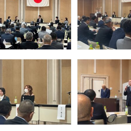
吼
座
談
「そ
れ
ぞ
れ
の
立
場
か
ら
描
く
日
本」
は