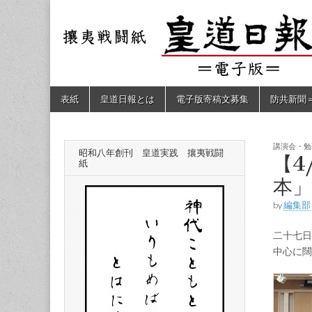
皇道
敬神
｜崇
祖｜
日報
尊皇
｜昭
和八
（防
年創
Skip
Main
表紙
皇道日報とは
電子版寄稿文募集
防共新聞
刊
to
menu
皇道
content
共新
実
践
攘夷
講演会・勉
昭和八年創刊 皇道実践 攘夷戦闘
聞）
【4
戦闘
紙
紙
本」
電子
by
編集部
版
二十七日
中心に闊