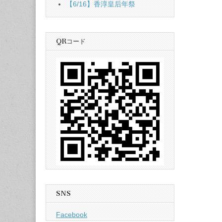
【6/16】香淳皇后年祭
QRコード
SNS
Facebook