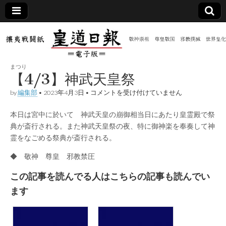
皇道
敬神
｜崇
祖｜
日報
尊皇
まつり
｜昭
【4/3】神武天皇祭
和八
（防
年創
【4/3】
by
編集部
•
2023年4月3日
•
コメントを受け付けていません
刊
神
皇道
武
共新
実
本日は宮中に於いて 神武天皇の崩御相当日にあたり皇霊殿で祭
天
践
皇
典が斎行される。また神武天皇祭の夜、特に御神楽を奉奏して神
攘夷
祭
聞）
戦闘
霊をなごめる祭典が斎行される。
は
紙
◆ 敬神 尊皇 邪教禁圧
電子
この記事を読んでる人はこちらの記事も読んでい
版
ます