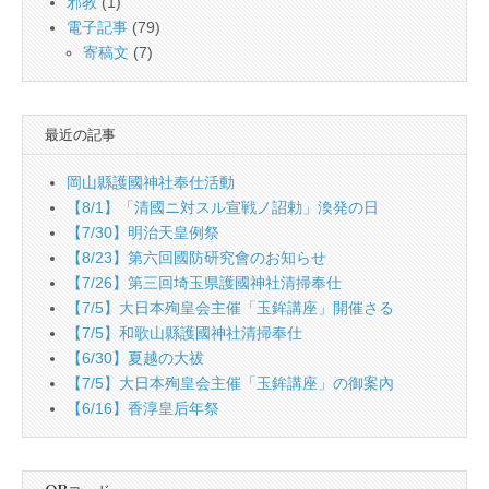
邪教
(1)
電子記事
(79)
寄稿文
(7)
最近の記事
岡山縣護國神社奉仕活動
【8/1】「清國ニ対スル宣戦ノ詔勅」渙発の日
【7/30】明治天皇例祭
【8/23】第六回國防研究會のお知らせ
【7/26】第三回埼玉県護國神社清掃奉仕
【7/5】大日本殉皇会主催「玉鉾講座」開催さる
【7/5】和歌山縣護國神社清掃奉仕
【6/30】夏越の大祓
【7/5】大日本殉皇会主催「玉鉾講座」の御案內
【6/16】香淳皇后年祭