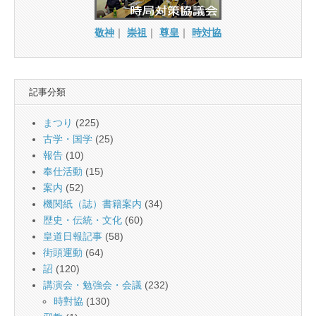
敬神
｜
崇祖
｜
尊皇
｜
時対協
記事分類
まつり
(225)
古学・国学
(25)
報告
(10)
奉仕活動
(15)
案内
(52)
機関紙（誌）書籍案内
(34)
歴史・伝統・文化
(60)
皇道日報記事
(58)
街頭運動
(64)
詔
(120)
講演会・勉強会・会議
(232)
時對協
(130)