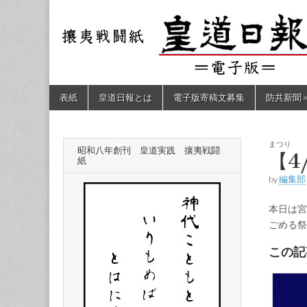
皇道
敬神
｜崇
祖｜
日報
尊皇
｜昭
和八
（防
年創
Skip
Main
表紙
皇道日報とは
電子版寄稿文募集
防共新聞
刊
to
menu
皇道
content
共新
実
践
攘夷
まつり
昭和八年創刊 皇道実践 攘夷戦闘
聞）
【4
戦闘
紙
紙
by
編集部
電子
本日は宮
版
ごめる祭
この記