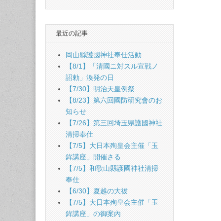
最近の記事
岡山縣護國神社奉仕活動
【8/1】「清國ニ対スル宣戦ノ
詔勅」渙発の日
【7/30】明治天皇例祭
【8/23】第六回國防研究會のお
知らせ
【7/26】第三回埼玉県護國神社
清掃奉仕
【7/5】大日本殉皇会主催「玉
鉾講座」開催さる
【7/5】和歌山縣護國神社清掃
奉仕
【6/30】夏越の大祓
【7/5】大日本殉皇会主催「玉
鉾講座」の御案內