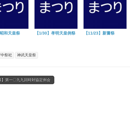
】昭和天皇祭
【1/30】孝明天皇例祭
【11/23】新嘗祭
宮中祭祀
神武天皇祭
4/1】第一〇九九回時対協定例会
tion