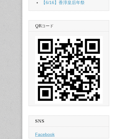
【6/16】香淳皇后年祭
QRコード
SNS
Facebook