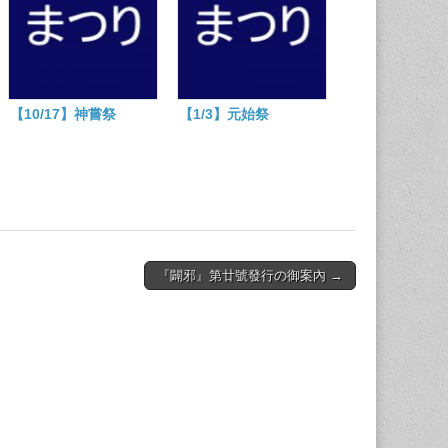
【10/17】神嘗祭
【1/3】元始祭
『闢邪』第廿號發行の御案內 →