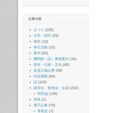
記事分類
まつり
(225)
古学・国学
(25)
報告
(10)
奉仕活動
(15)
案内
(52)
機関紙（誌）書籍案内
(34)
歴史・伝統・文化
(60)
皇道日報記事
(58)
街頭運動
(64)
詔
(120)
講演会・勉強会・会議
(232)
時對協
(130)
邪教
(1)
電子記事
(79)
寄稿文
(7)