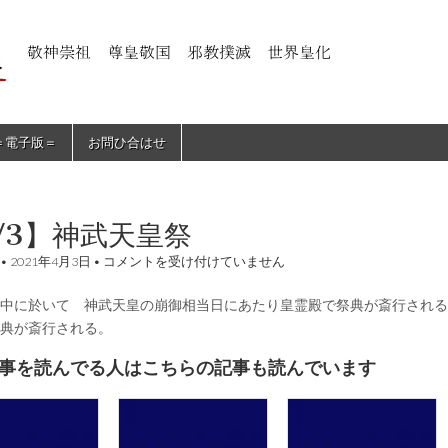
＝電子版＝
お問ひ合はせ
/3】神武天皇祭
【4/3】
•
2021年4月3日
•
コメントを受け付けていません
神
武
中に於いて 神武天皇の崩御相当日にあたり皇霊殿で祭典が斎行される
天
皇
典が斎行される。
祭
は
事を読んでる人はこちらの記事も読んでいます