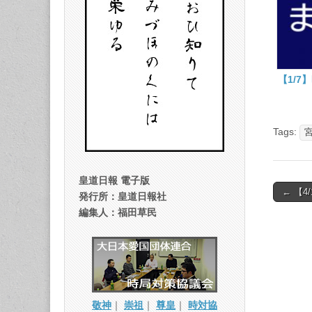
【1/7
Tags:
皇道日報 電子版
Post
← 【
発行所：皇道日報社
naviga
編集人：福田草民
敬神
｜
崇祖
｜
尊皇
｜
時対協