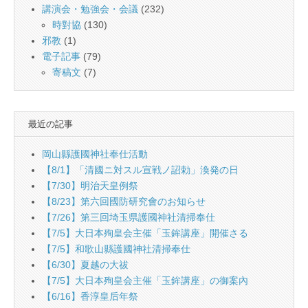
講演会・勉強会・会議
(232)
時對協
(130)
邪教
(1)
電子記事
(79)
寄稿文
(7)
最近の記事
岡山縣護國神社奉仕活動
【8/1】「清國ニ対スル宣戦ノ詔勅」渙発の日
【7/30】明治天皇例祭
【8/23】第六回國防研究會のお知らせ
【7/26】第三回埼玉県護國神社清掃奉仕
【7/5】大日本殉皇会主催「玉鉾講座」開催さる
【7/5】和歌山縣護國神社清掃奉仕
【6/30】夏越の大祓
【7/5】大日本殉皇会主催「玉鉾講座」の御案內
【6/16】香淳皇后年祭