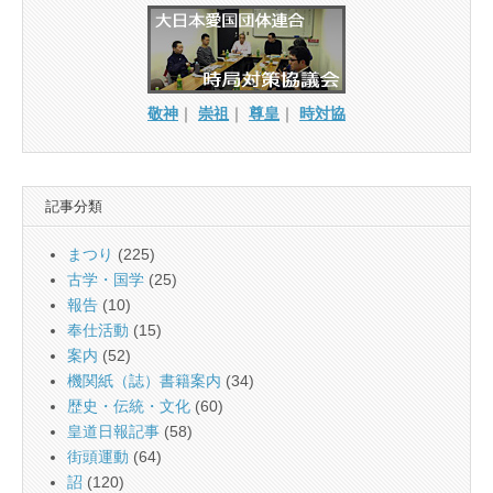
敬神
｜
崇祖
｜
尊皇
｜
時対協
記事分類
まつり
(225)
古学・国学
(25)
報告
(10)
奉仕活動
(15)
案内
(52)
機関紙（誌）書籍案内
(34)
歴史・伝統・文化
(60)
皇道日報記事
(58)
街頭運動
(64)
詔
(120)