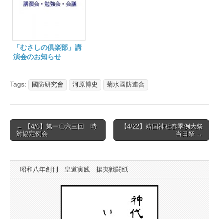
「むさしの倶楽部」講
演会のお知らせ
Tags:
國防研究會
河原博史
菊水國防連合
Post
← 【4/6】第一〇六三回 時
【4/22】靖国神社春季例大祭
対協定例会
当日祭 →
navigation
昭和八年創刊 皇道実践 攘夷戦闘紙