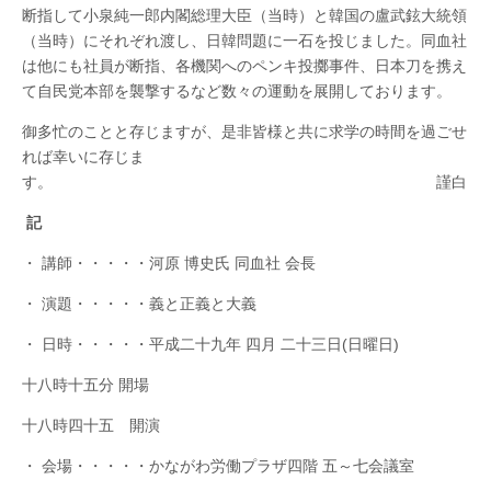
断指して小泉純一郎内閣総理大臣（当時）と韓国の盧武鉉大統領
（当時）にそれぞれ渡し、日韓問題に一石を投じました。同血社
は他にも社員が断指、各機関へのペンキ投擲事件、日本刀を携え
て自民党本部を襲撃するなど数々の運動を展開しております。
御多忙のことと存じますが、是非皆様と共に求学の時間を過ごせ
れば幸いに存じま
す。 謹白
記
・ 講師・・・・・河原 博史氏 同血社 会長
・ 演題・・・・・義と正義と大義
・ 日時・・・・・平成二十九年 四月 二十三日(日曜日)
十八時十五分 開場
十八時四十五 開演
・ 会場・・・・・かながわ労働プラザ四階 五～七会議室