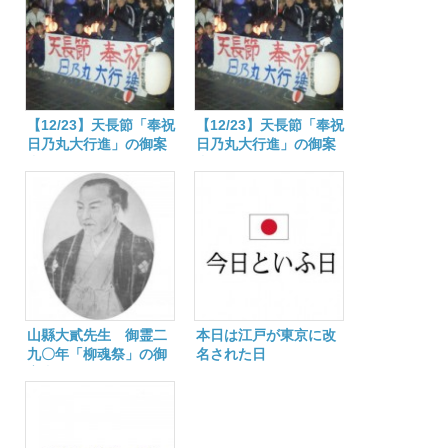
【12/23】天長節「奉祝
【12/23】天長節「奉祝
日乃丸大行進」の御案
日乃丸大行進」の御案
内
内
山縣大貳先生 御霊二
本日は江戸が東京に改
九〇年「柳魂祭」の御
名された日
案内