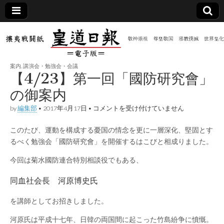
皇道
敬神
｜崇
祖｜
日報
尊皇
案内
,
講演会・勉強会・会議
｜昭
【4/23】第一回「國防研究會」
和八
（防
年創
の御案内
刊
皇道
【4/23】
by
編集部
•
2017年4月17日
•
コメントを受け付けていません
共新
実
第
践
一
攘夷
このたび、運動を構成する憂国の情念を更に一層深化、堅固とす
回
聞）
戦闘
「國
るべく勉強会「國防研究會」を開催するはこびと相成りました。
紙
防
研
電子
今回は菊水國防連合特別相談役でもある、
究
會」
同血社会長 河原博史氏
の
版
御
案
を講師としてお招きしました。
内
は
河原氏は平成十七年、日韓の両国間に起こった竹島紛争に憤慨。