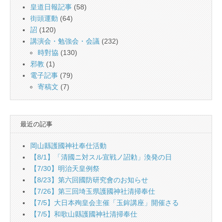
皇道日報記事
(58)
街頭運動
(64)
詔
(120)
講演会・勉強会・会議
(232)
時對協
(130)
邪教
(1)
電子記事
(79)
寄稿文
(7)
最近の記事
岡山縣護國神社奉仕活動
【8/1】「清國ニ対スル宣戦ノ詔勅」渙発の日
【7/30】明治天皇例祭
【8/23】第六回國防研究會のお知らせ
【7/26】第三回埼玉県護國神社清掃奉仕
【7/5】大日本殉皇会主催「玉鉾講座」開催さる
【7/5】和歌山縣護國神社清掃奉仕