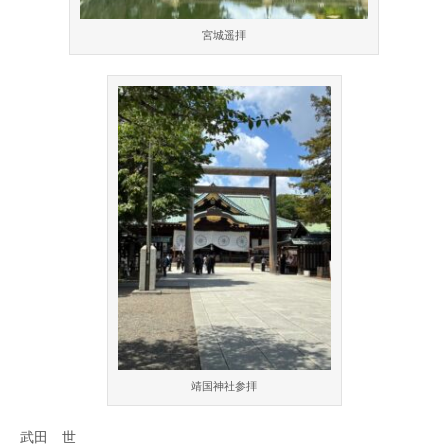
宮城遥拝
靖国神社参拝
武田 世