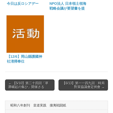
今日は反ロシアデー
NPO法人 日本領土領海
戦略会議が要望書を提
出
【12/6】岡山縣護國神
社淸掃奉仕
Post
← 【5/10】第二十四回「草
【6/13】第一一四九回 時局
莽崛起の集ひ」開催さる
對策協議會定例會 →
navigation
昭和八年創刊 皇道実践 攘夷戦闘紙