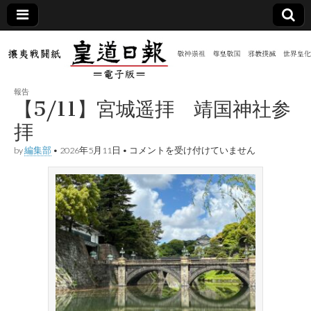
皇道
敬神
｜崇
祖｜
日報
尊皇
報告
｜昭
【5/11】宮城遥拝 靖国神社参
和八
（防
年創
拝
刊
皇道
【5/11】
by
編集部
•
2026年5月11日
•
コメントを受け付けていません
共新
実
宮
践
城
攘夷
遥
聞）
戦闘
拝
紙
靖
国
電子
神
社
参
版
拝
は