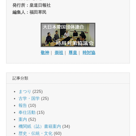
発行所：皇道日報社
編集人：福田草民
敬神
｜
崇祖
｜
尊皇
｜
時対協
記事分類
まつり
(225)
古学・国学
(25)
報告
(10)
奉仕活動
(15)
案内
(52)
機関紙（誌）書籍案内
(34)
歴史・伝統・文化
(60)