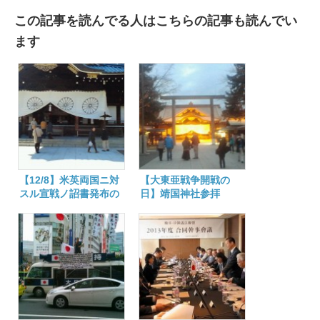
この記事を読んでる人はこちらの記事も読んでい
ます
【12/8】米英両国ニ対
【大東亜戦争開戦の
スル宣戦ノ詔書発布の
日】靖国神社参拝
日 靖国神社参拝