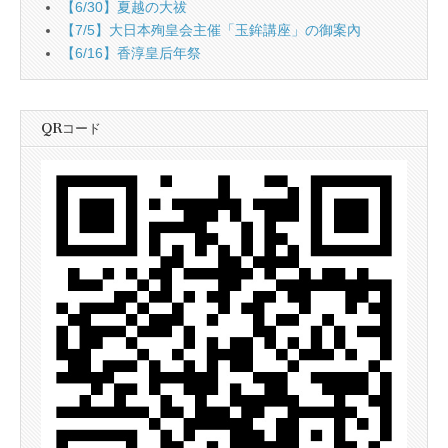
【6/30】夏越の大祓
【7/5】大日本殉皇会主催「玉鉾講座」の御案內
【6/16】香淳皇后年祭
QRコード