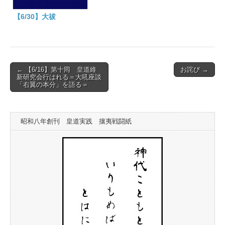
【6/30】大祓
Post
← 【6/16】第十囘 皇道維
お詫び →
新研究会行はれる＝大吼座談
navigation
「右翼の本分」を語る＝
昭和八年創刊 皇道実践 攘夷戦闘紙