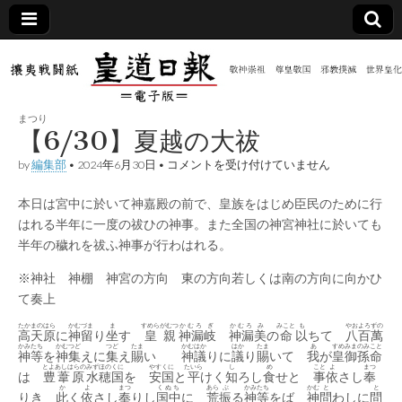
皇道
敬神
｜崇
祖｜
日報
尊皇
まつり
｜昭
【6/30】夏越の大祓
和八
（防
年創
【6/30】
by
編集部
•
2024年6月30日
•
コメントを受け付けていません
刊
夏
皇道
越
共新
実
本日は宮中に於いて神嘉殿の前で、皇族をはじめ臣民のために行
の
践
大
はれる半年に一度の祓ひの神事。また全国の神宮神社に於いても
攘夷
祓
聞）
戦闘
半年の穢れを祓ふ神事が行わはれる。
は
紙
※神社 神棚 神宮の方向 東の方向若しくは南の方向に向かひ
電子
て奏上
版
たかまのはら
かむ
づま
ま
すめらがむつ
かむろ
ぎ
かむろ
み
みこと
も
やおよろずの
高天原
に
神
留
り
坐
す
皇親
神漏
岐
神漏
美
の
命
以
ちて
八百萬
かみ
たち
かむ
つど
つど
たま
かむはか
はか
たま
あ
すめみまのみこと
神
等
を
神
集
えに
集
え
賜
い
神議
りに
議
り
賜
いて
我
が
皇御孫命
とよあしはらの
みずほのくに
やすくに
たいら
し
め
こと
よ
まつ
は
豊葦原
水穂国
を
安国
と
平
けく
知
ろし
食
せと
事
依
さし
奉
か
よ
まつ
くぬち
あら
ぶ
かみ
たち
かむ
と
と
りき
此
く
依
さし
奉
りし
国中
に
荒
振
る
神
等
をば
神
問
わしに
問