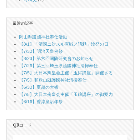
最近の記事
岡山縣護國神社奉仕活動
【8/1】「清國ニ対スル宣戦ノ詔勅」渙発の日
【7/30】明治天皇例祭
【8/23】第六回國防研究會のお知らせ
【7/26】第三回埼玉県護國神社清掃奉仕
【7/5】大日本殉皇会主催「玉鉾講座」開催さる
【7/5】和歌山縣護國神社清掃奉仕
【6/30】夏越の大祓
【7/5】大日本殉皇会主催「玉鉾講座」の御案內
【6/16】香淳皇后年祭
QRコード