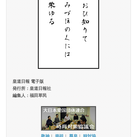
皇道日報 電子版
発行所：皇道日報社
編集人：福田草民
敬神
｜
崇祖
｜
尊皇
｜
時対協