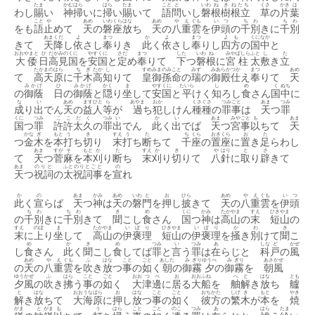
たま
かむ
はら
はら
たま
こと
と
いわ
ね
き
ねたち
くさ
かき
は
わし
賜
い
神
掃
いに
掃
い
賜
いて
語
問
いし
磐
根
樹
根立
草
の
片
葉
こと
や
あめ
いわ
くら
はな
あめ
や
え
ぐも
い
つ
ち
わ
ち
わ
をも
語
止
めて
天
の
磐
座
放
ち
天
の
八
重
雲
を
伊
頭
の
千
別
きに
千
別
あま
くだ
よ
まつ
か
よ
まつ
よ
も
くに
なか
きて
天
降
し
依
さし
奉
りき
此
く
依
さし
奉
りし
四
方
の
国
中
と
おおやまと
ひ
だか
みの
くに
やす
くに
さだ
まつ
した
いわ
ね
みや
ばしら
ふと
し
た
大倭
日
高
見
国
を
安
国
と
定
め
奉
りて
下
つ
磐
根
に
宮
柱
太
敷
き
立
たかまのはら
ち
ぎ
たか
し
すめみまのみこと
みず
みあらか
つか
まつ
あめ
て
高天原
に
千
木
高
知
りて
皇御孫命
の
瑞
の
御殿
仕
え
奉
りて
天
みかげ
ひ
みかげ
かく
ま
やす
くに
たいら
し
め
く
ぬち
の
御蔭
日
の
御蔭
と
隠
り
坐
して
安
国
と
平
けく
知
ろし
食
さん
国
中
に
な
い
あめ
ますひと
ら
あやま
おか
くさ
ぐさ
つみごと
あま
つみ
成
り
出
でん
天
の
益人
等
が
過
ち
犯
しけん
種
種
の
罪事
は
天
つ
罪
くに
つみ
ここだく
つみ
い
か
い
あま
みや
ごと
も
あま
国
つ
罪
許許太久
の
罪
出
でん
此
く
出
でば
天
つ
宮
事
以
ちて
天
かな
ぎ
もと
う
き
すえ
う
た
ち
くら
おき
くら
お
た
つ
金
木
を
本
打
ち
切
り
末
打
ち
断
ちて
千
座
の
置
座
に
置
き
足
らわし
あま
すが
そ
もと
か
た
すえ
か
き
や
はり
と
さ
て
天
つ
菅
麻
を
本
刈
り
断
ち
末
刈
り
切
りて
八
針
に
取
り
辟
きて
あま
のりと
ふと
のりとごと
の
天
つ
祝詞
の
太
祝詞事
を
宣
れ
か
の
あま
かみ
あめ
いわ
と
お
ひら
あめ
やえ
ぐも
いつ
此
く
宣
らば
天
つ
神
は
天
の
磐
門
を
押
し
披
きて
天
の
八重
雲
を
伊頭
ち
わ
ち
わ
き
め
くに
かみ
たか
やま
すえ
ひき
やま
の
千
別
きに
千
別
きて
聞
こし
食
さん
国
つ
神
は
高
山
の
末
短
山
の
すえ
のぼ
ま
たか
やま
い
ぼ
り
ひき
やま
い
ぼ
り
か
わ
き
末
に
上
り
坐
して
高
山
の
伊
褒
理
短
山
の
伊
褒
理
を
掻
き
別
けて
聞
こ
め
か
き
め
つみ
い
つみ
あ
しな
ど
かぜ
し
食
さん
此
く
聞
こし
食
してば
罪
と
言
う
罪
は
在
らじと
科
戸
の
風
あめ
や
え
ぐも
ふ
はな
こと
ごと
あした
み
ぎり
ゆうべ
み
ぎり
あさ
かぜ
の
天
の
八
重
雲
を
吹
き
放
つ
事
の
如
く
朝
の
御
霧
夕
の
御
霧
を
朝
風
ゆう
かぜ
ふ
はら
こと
ごと
おお
つ
べ
お
おお
ふね
へ
と
はな
とも
夕
風
の
吹
き
拂
う
事
の
如
く
大
津
邊
に
居
る
大
船
を
舳
解
き
放
ち
艫
と
はな
おお
うな
ばら
お
はな
こと
ごと
おちかた
しげ
き
もと
やき
解
き
放
ちて
大
海
原
に
押
し
放
つ
事
の
如
く
彼方
の
繁
木
が
本
を
焼
がま
と
がま
も
う
はら
こと
ごと
のこ
つみ
あ
はら
たま