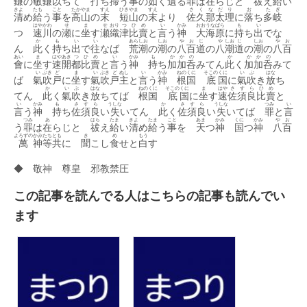
鎌
の
敏
鎌
以
ちて
打
ち
掃
う
事
の
如
く
遺
る
罪
は
在
らじと
祓
え
給
い
きよ
たも
こと
たか
やま
すえ
ひき
やま
すえ
さ
く
な
だ
り
お
た
ぎ
清
め
給
う
事
を
高
山
の
末
短
山
の
末
より
佐
久
那
太
理
に
落
ち
多
岐
はや
かわ
せ
ま
せ
おり
つ
ひ
め
い
かみ
おお
うな
ばら
も
い
つ
速
川
の
瀬
に
坐
す
瀬
織
津
比
賣
と
言
う
神
大
海
原
に
持
ち
出
でな
か
も
い
い
あら
しお
しお
や
お
じ
や
しお
じ
しお
や
お
ん
此
く
持
ち
出
で
往
なば
荒
潮
の
潮
の
八
百
道
の
八
潮
道
の
潮
の
八
百
あい
ま
はや
あき
つ
ひ
め
い
かみ
も
か
か
の
か
か
か
の
會
に
坐
す
速
開
都
比
賣
と
言
う
神
持
ち
加
加
呑
みてん
此
く
加
加
呑
みて
い
ぶき
ど
ま
い
ぶき
ど
ぬし
い
かみ
ねの
くに
そこの
くに
い
ぶ
はな
ば
氣
吹
戸
に
坐
す
氣
吹
戸
主
と
言
う
神
根
国
底
国
に
氣
吹
き
放
ち
か
い
ぶ
はな
ねの
くに
そこの
くに
ま
はや
さ
す
ら
ひ
め
てん
此
く
氣
吹
き
放
ちてば
根
国
底
国
に
坐
す
速
佐
須
良
比
賣
と
い
かみ
も
さ
す
ら
うしな
か
さ
す
ら
うしな
つみ
い
言
う
神
持
ち
佐
須
良
い
失
いてん
此
く
佐
須
良
い
失
いてば
罪
と
言
つみ
あ
はら
たま
きよ
たま
こと
あま
かみ
くに
かみ
や
お
う
罪
は
在
らじと
祓
え
給
い
清
め
給
う
事
を
天
つ
神
国
つ
神
八
百
よろずの
かみ
たち
とも
き
め
もう
萬
神
等
共
に
聞
こし
食
せと
白
す
◆ 敬神 尊皇 邪教禁圧
この記事を読んでる人はこちらの記事も読んでい
ます