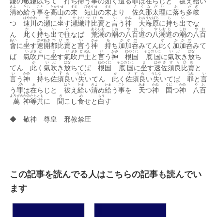
鎌
の
敏
鎌
以
ちて
打
ち
掃
う
事
の
如
く
遺
る
罪
は
在
らじと
祓
え
給
い
きよ
たも
こと
たか
やま
すえ
ひき
やま
すえ
さ
く
な
だ
り
お
た
ぎ
清
め
給
う
事
を
高
山
の
末
短
山
の
末
より
佐
久
那
太
理
に
落
ち
多
岐
はや
かわ
せ
ま
せ
おり
つ
ひ
め
い
かみ
おお
うな
ばら
も
い
つ
速
川
の
瀬
に
坐
す
瀬
織
津
比
賣
と
言
う
神
大
海
原
に
持
ち
出
でな
か
も
い
い
あら
しお
しお
や
お
じ
や
しお
じ
しお
や
お
ん
此
く
持
ち
出
で
往
なば
荒
潮
の
潮
の
八
百
道
の
八
潮
道
の
潮
の
八
百
あい
ま
はや
あき
つ
ひ
め
い
かみ
も
か
か
の
か
か
か
の
會
に
坐
す
速
開
都
比
賣
と
言
う
神
持
ち
加
加
呑
みてん
此
く
加
加
呑
みて
い
ぶき
ど
ま
い
ぶき
ど
ぬし
い
かみ
ねの
くに
そこの
くに
い
ぶ
はな
ば
氣
吹
戸
に
坐
す
氣
吹
戸
主
と
言
う
神
根
国
底
国
に
氣
吹
き
放
ち
か
い
ぶ
はな
ねの
くに
そこの
くに
ま
はや
さ
す
ら
ひ
め
てん
此
く
氣
吹
き
放
ちてば
根
国
底
国
に
坐
す
速
佐
須
良
比
賣
と
い
かみ
も
さ
す
ら
うしな
か
さ
す
ら
うしな
つみ
い
言
う
神
持
ち
佐
須
良
い
失
いてん
此
く
佐
須
良
い
失
いてば
罪
と
言
つみ
あ
はら
たま
きよ
たま
こと
あま
かみ
くに
かみ
や
お
う
罪
は
在
らじと
祓
え
給
い
清
め
給
う
事
を
天
つ
神
国
つ
神
八
百
よろずの
かみ
たち
とも
き
め
もう
萬
神
等
共
に
聞
こし
食
せと
白
す
◆ 敬神 尊皇 邪教禁圧
この記事を読んでる人はこちらの記事も読んでい
ます