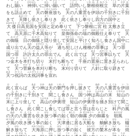
たま
かむ
はら
はら
たま
こと
と
いわ
ね
き
ねたち
くさ
かき
は
わし
賜
い
神
掃
いに
掃
い
賜
いて
語
問
いし
磐
根
樹
根立
草
の
片
葉
こと
や
あめ
いわ
くら
はな
あめ
や
え
ぐも
い
つ
ち
わ
ち
わ
をも
語
止
めて
天
の
磐
座
放
ち
天
の
八
重
雲
を
伊
頭
の
千
別
きに
千
別
あま
くだ
よ
まつ
か
よ
まつ
よ
も
くに
なか
きて
天
降
し
依
さし
奉
りき
此
く
依
さし
奉
りし
四
方
の
国
中
と
おおやまと
ひ
だか
みの
くに
やす
くに
さだ
まつ
した
いわ
ね
みや
ばしら
ふと
し
た
大倭
日
高
見
国
を
安
国
と
定
め
奉
りて
下
つ
磐
根
に
宮
柱
太
敷
き
立
たかまのはら
ち
ぎ
たか
し
すめみまのみこと
みず
みあらか
つか
まつ
あめ
て
高天原
に
千
木
高
知
りて
皇御孫命
の
瑞
の
御殿
仕
え
奉
りて
天
みかげ
ひ
みかげ
かく
ま
やす
くに
たいら
し
め
く
ぬち
の
御蔭
日
の
御蔭
と
隠
り
坐
して
安
国
と
平
けく
知
ろし
食
さん
国
中
に
な
い
あめ
ますひと
ら
あやま
おか
くさ
ぐさ
つみごと
あま
つみ
成
り
出
でん
天
の
益人
等
が
過
ち
犯
しけん
種
種
の
罪事
は
天
つ
罪
くに
つみ
ここだく
つみ
い
か
い
あま
みや
ごと
も
あま
国
つ
罪
許許太久
の
罪
出
でん
此
く
出
でば
天
つ
宮
事
以
ちて
天
かな
ぎ
もと
う
き
すえ
う
た
ち
くら
おき
くら
お
た
つ
金
木
を
本
打
ち
切
り
末
打
ち
断
ちて
千
座
の
置
座
に
置
き
足
らわし
あま
すが
そ
もと
か
た
すえ
か
き
や
はり
と
さ
て
天
つ
菅
麻
を
本
刈
り
断
ち
末
刈
り
切
りて
八
針
に
取
り
辟
きて
あま
のりと
ふと
のりとごと
の
天
つ
祝詞
の
太
祝詞事
を
宣
れ
か
の
あま
かみ
あめ
いわ
と
お
ひら
あめ
やえ
ぐも
いつ
此
く
宣
らば
天
つ
神
は
天
の
磐
門
を
押
し
披
きて
天
の
八重
雲
を
伊頭
ち
わ
ち
わ
き
め
くに
かみ
たか
やま
すえ
ひき
やま
の
千
別
きに
千
別
きて
聞
こし
食
さん
国
つ
神
は
高
山
の
末
短
山
の
すえ
のぼ
ま
たか
やま
い
ぼ
り
ひき
やま
い
ぼ
り
か
わ
き
末
に
上
り
坐
して
高
山
の
伊
褒
理
短
山
の
伊
褒
理
を
掻
き
別
けて
聞
こ
め
か
き
め
つみ
い
つみ
あ
しな
ど
かぜ
し
食
さん
此
く
聞
こし
食
してば
罪
と
言
う
罪
は
在
らじと
科
戸
の
風
あめ
や
え
ぐも
ふ
はな
こと
ごと
あした
み
ぎり
ゆうべ
み
ぎり
あさ
かぜ
の
天
の
八
重
雲
を
吹
き
放
つ
事
の
如
く
朝
の
御
霧
夕
の
御
霧
を
朝
風
ゆう
かぜ
ふ
はら
こと
ごと
おお
つ
べ
お
おお
ふね
へ
と
はな
とも
夕
風
の
吹
き
拂
う
事
の
如
く
大
津
邊
に
居
る
大
船
を
舳
解
き
放
ち
艫
と
はな
おお
うな
ばら
お
はな
こと
ごと
おちかた
しげ
き
もと
やき
解
き
放
ちて
大
海
原
に
押
し
放
つ
事
の
如
く
彼方
の
繁
木
が
本
を
焼
がま
と
がま
も
う
はら
こと
ごと
のこ
つみ
あ
はら
たま