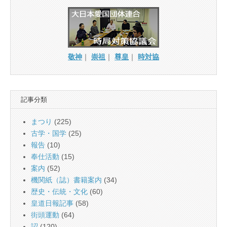
敬神
｜
崇祖
｜
尊皇
｜
時対協
記事分類
まつり
(225)
古学・国学
(25)
報告
(10)
奉仕活動
(15)
案内
(52)
機関紙（誌）書籍案内
(34)
歴史・伝統・文化
(60)
皇道日報記事
(58)
街頭運動
(64)
詔
(120)