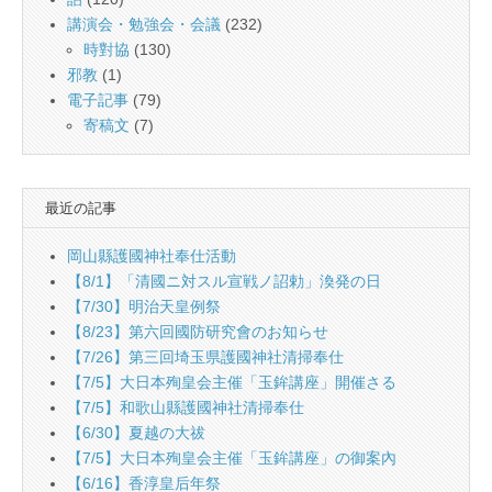
講演会・勉強会・会議
(232)
時對協
(130)
邪教
(1)
電子記事
(79)
寄稿文
(7)
最近の記事
岡山縣護國神社奉仕活動
【8/1】「清國ニ対スル宣戦ノ詔勅」渙発の日
【7/30】明治天皇例祭
【8/23】第六回國防研究會のお知らせ
【7/26】第三回埼玉県護國神社清掃奉仕
【7/5】大日本殉皇会主催「玉鉾講座」開催さる
【7/5】和歌山縣護國神社清掃奉仕
【6/30】夏越の大祓
【7/5】大日本殉皇会主催「玉鉾講座」の御案內
【6/16】香淳皇后年祭