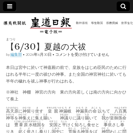
皇道
敬神
｜崇
祖｜
日報
尊皇
まつり
｜昭
【6/30】夏越の大祓
和八
（防
年創
【6/30】
by
編集部
•
2026年6月30日
•
コメントを受け付けていません
刊
夏
皇道
越
共新
実
本日は宮中に於いて神嘉殿の前で、皇族をはじめ臣民のために行
の
践
大
はれる半年に一度の祓ひの神事。また全国の神宮神社に於いても
攘夷
祓
聞）
戦闘
半年の穢れを祓ふ神事が行わはれる。
は
紙
※神社 神棚 神宮の方向 東の方向若しくは南の方向に向かひ
電子
て奏上
版
たかまのはら
かむ
づま
ま
すめらがむつ
かむろ
ぎ
かむろ
み
みこと
も
やおよろずの
高天原
に
神
留
り
坐
す
皇親
神漏
岐
神漏
美
の
命
以
ちて
八百萬
かみ
たち
かむ
つど
つど
たま
かむはか
はか
たま
あ
すめみまのみこと
神
等
を
神
集
えに
集
え
賜
い
神議
りに
議
り
賜
いて
我
が
皇御孫命
とよあしはらの
みずほのくに
やすくに
たいら
し
め
こと
よ
まつ
は
豊葦原
水穂国
を
安国
と
平
けく
知
ろし
食
せと
事
依
さし
奉
か
よ
まつ
くぬち
あら
ぶ
かみ
たち
かむ
と
と
りき
此
く
依
さし
奉
りし
国中
に
荒
振
る
神
等
をば
神
問
わしに
問