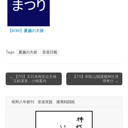
【6/30】夏越の大祓
Tags:
夏越の大祓
皇道日報
Post
← 【7/5】大日本殉皇会主催
【7/5】和歌山縣護國神社清
「玉鉾講座」の御案內
掃奉仕 →
navigation
昭和八年創刊 皇道実践 攘夷戦闘紙