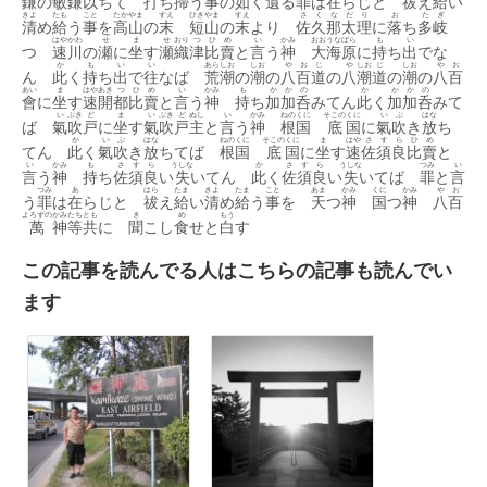
鎌
の
敏
鎌
以
ちて
打
ち
掃
う
事
の
如
く
遺
る
罪
は
在
らじと
祓
え
給
い
きよ
たも
こと
たか
やま
すえ
ひき
やま
すえ
さ
く
な
だ
り
お
た
ぎ
清
め
給
う
事
を
高
山
の
末
短
山
の
末
より
佐
久
那
太
理
に
落
ち
多
岐
はや
かわ
せ
ま
せ
おり
つ
ひ
め
い
かみ
おお
うな
ばら
も
い
つ
速
川
の
瀬
に
坐
す
瀬
織
津
比
賣
と
言
う
神
大
海
原
に
持
ち
出
でな
か
も
い
い
あら
しお
しお
や
お
じ
や
しお
じ
しお
や
お
ん
此
く
持
ち
出
で
往
なば
荒
潮
の
潮
の
八
百
道
の
八
潮
道
の
潮
の
八
百
あい
ま
はや
あき
つ
ひ
め
い
かみ
も
か
か
の
か
か
か
の
會
に
坐
す
速
開
都
比
賣
と
言
う
神
持
ち
加
加
呑
みてん
此
く
加
加
呑
みて
い
ぶき
ど
ま
い
ぶき
ど
ぬし
い
かみ
ねの
くに
そこの
くに
い
ぶ
はな
ば
氣
吹
戸
に
坐
す
氣
吹
戸
主
と
言
う
神
根
国
底
国
に
氣
吹
き
放
ち
か
い
ぶ
はな
ねの
くに
そこの
くに
ま
はや
さ
す
ら
ひ
め
てん
此
く
氣
吹
き
放
ちてば
根
国
底
国
に
坐
す
速
佐
須
良
比
賣
と
い
かみ
も
さ
す
ら
うしな
か
さ
す
ら
うしな
つみ
い
言
う
神
持
ち
佐
須
良
い
失
いてん
此
く
佐
須
良
い
失
いてば
罪
と
言
つみ
あ
はら
たま
きよ
たま
こと
あま
かみ
くに
かみ
や
お
う
罪
は
在
らじと
祓
え
給
い
清
め
給
う
事
を
天
つ
神
国
つ
神
八
百
よろずの
かみ
たち
とも
き
め
もう
萬
神
等
共
に
聞
こし
食
せと
白
す
この記事を読んでる人はこちらの記事も読んでい
ます