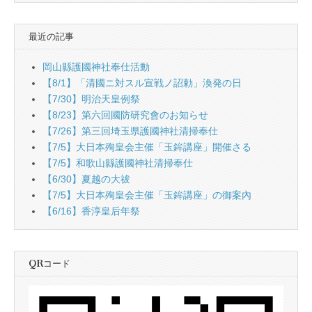
最近の記事
岡山縣護國神社奉仕活動
【8/1】「清國ニ対スル宣戦ノ詔勅」渙発の日
【7/30】明治天皇例祭
【8/23】第六回國防研究會のお知らせ
【7/26】第三回埼玉県護國神社清掃奉仕
【7/5】大日本殉皇会主催「玉鉾講座」開催さる
【7/5】和歌山縣護國神社清掃奉仕
【6/30】夏越の大祓
【7/5】大日本殉皇会主催「玉鉾講座」の御案內
【6/16】香淳皇后年祭
QRコード