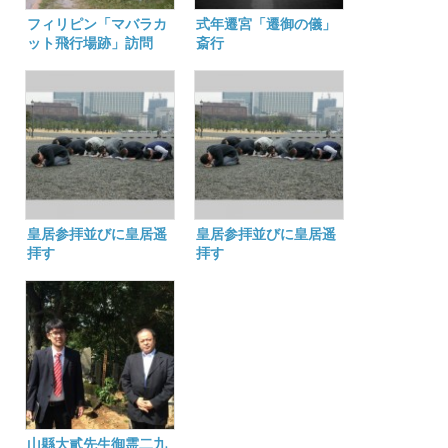
フィリピン「マバラカ
式年遷宮「遷御の儀」
ット飛行場跡」訪問
斎行
皇居参拝並びに皇居遥
皇居参拝並びに皇居遥
拝す
拝す
山縣大貳先生御霊二九