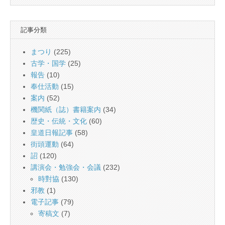
記事分類
まつり
(225)
古学・国学
(25)
報告
(10)
奉仕活動
(15)
案内
(52)
機関紙（誌）書籍案内
(34)
歴史・伝統・文化
(60)
皇道日報記事
(58)
街頭運動
(64)
詔
(120)
講演会・勉強会・会議
(232)
時對協
(130)
邪教
(1)
電子記事
(79)
寄稿文
(7)