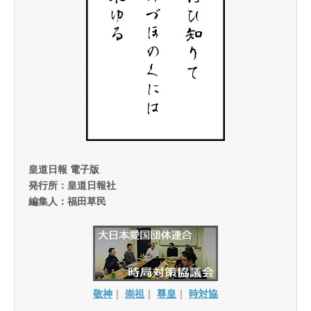
皇道日報 電子版
発行所：皇道日報社
編集人：福田草民
敬神
｜
崇祖
｜
尊皇
｜
時対協