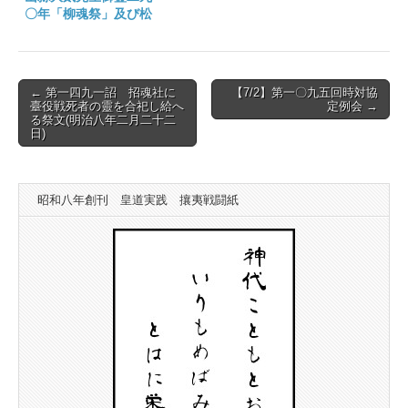
〇年「柳魂祭」及び松
陰神社参拝
Post
← 第一四九一詔 招魂社に
【7/2】第一〇九五回時対協
臺役戦死者の靈を合祀し給へ
定例会 →
navigation
る祭文(明治八年二月二十二
日)
昭和八年創刊 皇道実践 攘夷戦闘紙