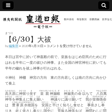
皇道
敬神
｜崇
祖｜
日報
尊皇
まつり
｜昭
【6/30】大祓
和八
（防
年創
【6/30】
by
編集部
•
2020年6月30日
•
コメントを受け付けていません
刊
大
皇道
祓
共新
実
本日は宮中に於いて神嘉殿の前で、皇族をはじめ臣民のために行
は
践
はれる半年に一度の祓ひの神事。また全国の神宮神社に於いても
攘夷
聞）
戦闘
半年の穢れを祓ふ神事が行わはれる。
紙
※神社 神棚 神宮の方向 東の方向若しくは南の方向に向かひ
電子
て奏上
版
たかまのはら
かむ
づま
ま
すめらがむつ
かむろ
ぎ
かむろ
み
みこと
も
やおよろずの
高天原
に
神
留
り
坐
す
皇親
神漏
岐
神漏
美
の
命
以
ちて
八百萬
かみ
たち
かむ
つど
つど
たま
かむはか
はか
たま
あ
すめみまのみこと
神
等
を
神
集
えに
集
え
賜
い
神議
りに
議
り
賜
いて
我
が
皇御孫命
とよあしはらの
みずほのくに
やすくに
たいら
し
め
こと
よ
まつ
は
豊葦原
水穂国
を
安国
と
平
けく
知
ろし
食
せと
事
依
さし
奉
か
よ
まつ
くぬち
あら
ぶ
かみ
たち
かむ
と
と
りき
此
く
依
さし
奉
りし
国中
に
荒
振
る
神
等
をば
神
問
わしに
問