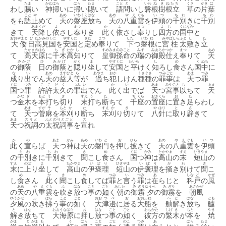
たま
かむ
はら
はら
たま
こと
と
いわ
ね
き
ねたち
くさ
かき
は
わし
賜
い
神
掃
いに
掃
い
賜
いて
語
問
いし
磐
根
樹
根立
草
の
片
葉
こと
や
あめ
いわ
くら
はな
あめ
や
え
ぐも
い
つ
ち
わ
ち
わ
をも
語
止
めて
天
の
磐
座
放
ち
天
の
八
重
雲
を
伊
頭
の
千
別
きに
千
別
あま
くだ
よ
まつ
か
よ
まつ
よ
も
くに
なか
きて
天
降
し
依
さし
奉
りき
此
く
依
さし
奉
りし
四
方
の
国
中
と
おおやまと
ひ
だか
みの
くに
やす
くに
さだ
まつ
した
いわ
ね
みや
ばしら
ふと
し
た
大倭
日
高
見
国
を
安
国
と
定
め
奉
りて
下
つ
磐
根
に
宮
柱
太
敷
き
立
たかまのはら
ち
ぎ
たか
し
すめみまのみこと
みず
みあらか
つか
まつ
あめ
て
高天原
に
千
木
高
知
りて
皇御孫命
の
瑞
の
御殿
仕
え
奉
りて
天
みかげ
ひ
みかげ
かく
ま
やす
くに
たいら
し
め
く
ぬち
の
御蔭
日
の
御蔭
と
隠
り
坐
して
安
国
と
平
けく
知
ろし
食
さん
国
中
に
な
い
あめ
ますひと
ら
あやま
おか
くさ
ぐさ
つみごと
あま
つみ
成
り
出
でん
天
の
益人
等
が
過
ち
犯
しけん
種
種
の
罪事
は
天
つ
罪
くに
つみ
ここだく
つみ
い
か
い
あま
みや
ごと
も
あま
国
つ
罪
許許太久
の
罪
出
でん
此
く
出
でば
天
つ
宮
事
以
ちて
天
かな
ぎ
もと
う
き
すえ
う
た
ち
くら
おき
くら
お
た
つ
金
木
を
本
打
ち
切
り
末
打
ち
断
ちて
千
座
の
置
座
に
置
き
足
らわし
あま
すが
そ
もと
か
た
すえ
か
き
や
はり
と
さ
て
天
つ
菅
麻
を
本
刈
り
断
ち
末
刈
り
切
りて
八
針
に
取
り
辟
きて
あま
のりと
ふと
のりとごと
の
天
つ
祝詞
の
太
祝詞事
を
宣
れ
か
の
あま
かみ
あめ
いわ
と
お
ひら
あめ
やえ
ぐも
いつ
此
く
宣
らば
天
つ
神
は
天
の
磐
門
を
押
し
披
きて
天
の
八重
雲
を
伊頭
ち
わ
ち
わ
き
め
くに
かみ
たか
やま
すえ
ひき
やま
の
千
別
きに
千
別
きて
聞
こし
食
さん
国
つ
神
は
高
山
の
末
短
山
の
すえ
のぼ
ま
たか
やま
い
ぼ
り
ひき
やま
い
ぼ
り
か
わ
き
末
に
上
り
坐
して
高
山
の
伊
褒
理
短
山
の
伊
褒
理
を
掻
き
別
けて
聞
こ
め
か
き
め
つみ
い
つみ
あ
しな
ど
かぜ
し
食
さん
此
く
聞
こし
食
してば
罪
と
言
う
罪
は
在
らじと
科
戸
の
風
あめ
や
え
ぐも
ふ
はな
こと
ごと
あした
み
ぎり
ゆうべ
み
ぎり
あさ
かぜ
の
天
の
八
重
雲
を
吹
き
放
つ
事
の
如
く
朝
の
御
霧
夕
の
御
霧
を
朝
風
ゆう
かぜ
ふ
はら
こと
ごと
おお
つ
べ
お
おお
ふね
へ
と
はな
とも
夕
風
の
吹
き
拂
う
事
の
如
く
大
津
邊
に
居
る
大
船
を
舳
解
き
放
ち
艫
と
はな
おお
うな
ばら
お
はな
こと
ごと
おちかた
しげ
き
もと
やき
解
き
放
ちて
大
海
原
に
押
し
放
つ
事
の
如
く
彼方
の
繁
木
が
本
を
焼
がま
と
がま
も
う
はら
こと
ごと
のこ
つみ
あ
はら
たま