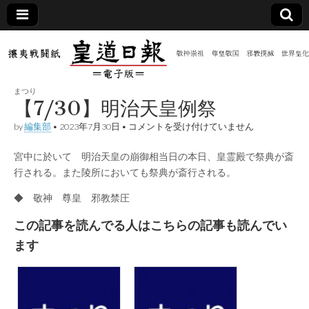
皇道
敬神
｜崇
祖｜
日報
尊皇
まつり
｜昭
【7/30】明治天皇例祭
和八
（防
年創
【7/30】
by
編集部
•
2023年7月30日
•
コメントを受け付けていません
刊
明
皇道
治
共新
実
宮中に於いて 明治天皇の崩御相当日の本日、皇霊殿で祭典が斎
天
践
皇
行される。また陵所においても祭典が斎行される。
攘夷
例
聞）
戦闘
祭
◆ 敬神 尊皇 邪教禁圧
紙
は
電子
この記事を読んでる人はこちらの記事も読んでい
ます
版