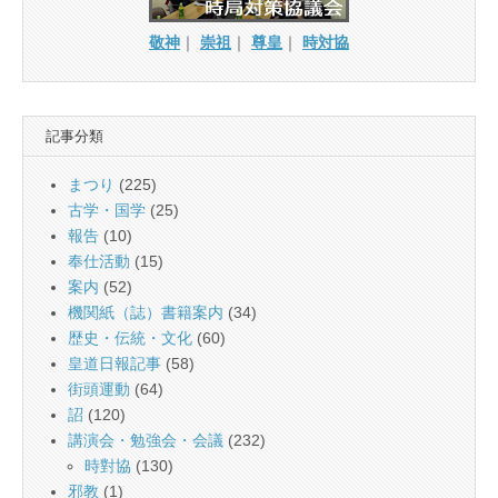
敬神
｜
崇祖
｜
尊皇
｜
時対協
記事分類
まつり
(225)
古学・国学
(25)
報告
(10)
奉仕活動
(15)
案内
(52)
機関紙（誌）書籍案内
(34)
歴史・伝統・文化
(60)
皇道日報記事
(58)
街頭運動
(64)
詔
(120)
講演会・勉強会・会議
(232)
時對協
(130)
邪教
(1)