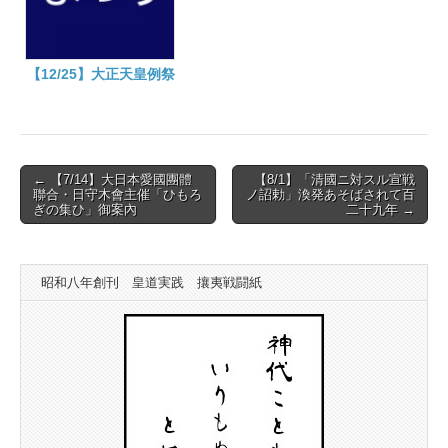
【12/25】大正天皇例祭
Post
← 【7/14】大日本愛國團體
【8/1】「清國ニ対スル宣戦
聯合・日守木會主催「ひもろ
ノ詔勅」渙発あそばされて百
navigation
ぎの集ひ」御案內
二十九年 →
昭和八年創刊 皇道実践 攘夷戦闘紙