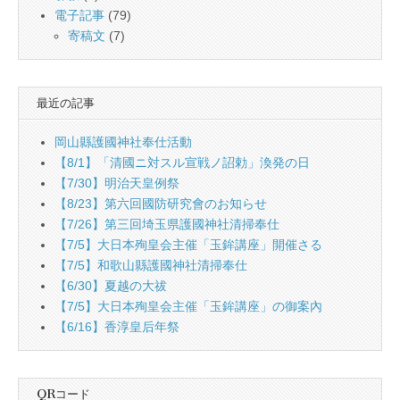
電子記事
(79)
寄稿文
(7)
最近の記事
岡山縣護國神社奉仕活動
【8/1】「清國ニ対スル宣戦ノ詔勅」渙発の日
【7/30】明治天皇例祭
【8/23】第六回國防研究會のお知らせ
【7/26】第三回埼玉県護國神社清掃奉仕
【7/5】大日本殉皇会主催「玉鉾講座」開催さる
【7/5】和歌山縣護國神社清掃奉仕
【6/30】夏越の大祓
【7/5】大日本殉皇会主催「玉鉾講座」の御案內
【6/16】香淳皇后年祭
QRコード