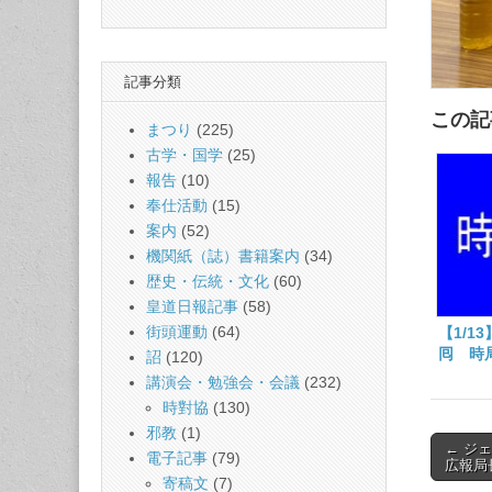
記事分類
この記
まつり
(225)
古学・国学
(25)
報告
(10)
奉仕活動
(15)
案内
(52)
機関紙（誌）書籍案内
(34)
歴史・伝統・文化
(60)
皇道日報記事
(58)
街頭運動
(64)
【1/1
囘 時
詔
(120)
例會
講演会・勉強会・会議
(232)
時對協
(130)
邪教
(1)
Post
← ジ
電子記事
(79)
広報局
naviga
寄稿文
(7)