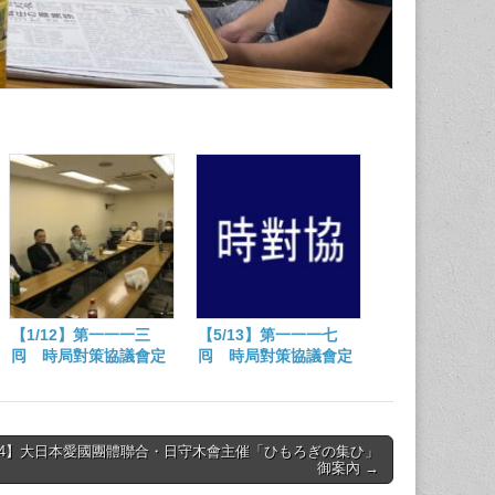
【1/12】第一一一三
【5/13】第一一一七
囘 時局對策協議會定
囘 時局對策協議會定
例會
例會
/14】大日本愛國團體聯合・日守木會主催「ひもろぎの集ひ」
御案內 →