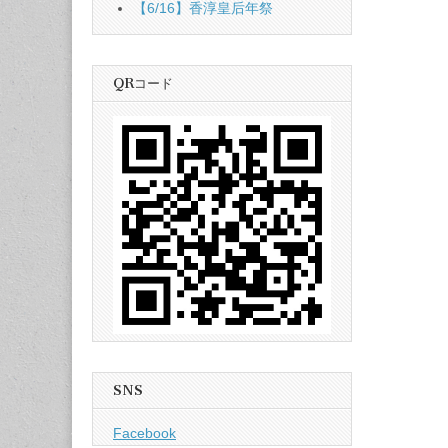
【6/16】香淳皇后年祭
QRコード
SNS
Facebook