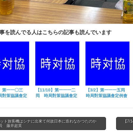
事を読んでる人はこちらの記事も読んでいます
3】第一一〇三
【11/10】第一一一二
【3/2】第一一一五囘
局對策協議會定
囘 時局對策協議會定
時局對策協議會定例會
例會
ェット旅客機はシナに出來て何故日本に造れなかつたのか
【7
長 藤井超英
tion