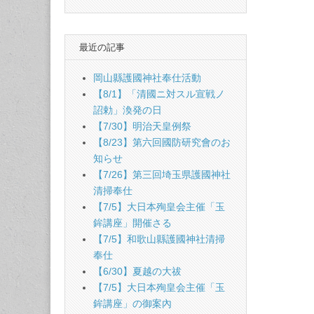
最近の記事
岡山縣護國神社奉仕活動
【8/1】「清國ニ対スル宣戦ノ
詔勅」渙発の日
【7/30】明治天皇例祭
【8/23】第六回國防研究會のお
知らせ
【7/26】第三回埼玉県護國神社
清掃奉仕
【7/5】大日本殉皇会主催「玉
鉾講座」開催さる
【7/5】和歌山縣護國神社清掃
奉仕
【6/30】夏越の大祓
【7/5】大日本殉皇会主催「玉
鉾講座」の御案內