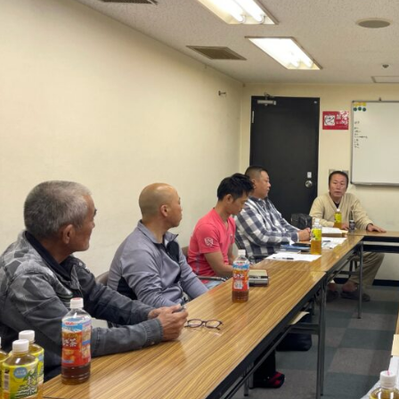
議
會
定
例
會
は