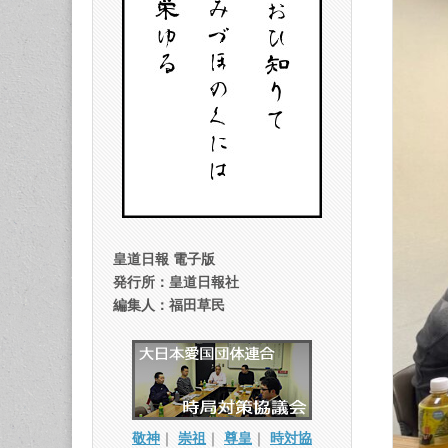
皇道日報 電子版
発行所：皇道日報社
編集人：福田草民
敬神
｜
崇祖
｜
尊皇
｜
時対協