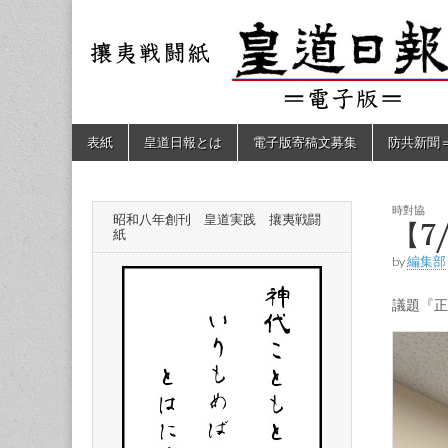
皇道
敬神
｜崇
祖｜
日報
尊皇
｜昭
和八
（防
年創
Skip
Main
表紙
皇道日報とは
電子版寄稿文募集
防共新聞
刊
to
menu
皇道
content
共新
実
践
攘夷
時對協
昭和八年創刊 皇道実践 攘夷戦闘
聞）
【7
戦闘
紙
紙
by
編集部
電子
議題『正
版