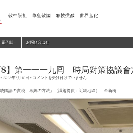
＝電子版＝
お問ひ合はせ
/8】第一一一九囘 時局對策協議會
【7/8】
•
2023年7月10日
•
コメントを受け付けていません
第
一
統國語の實踐、再興の方法』（議題提供：近畿地區） 至新橋
一
一
九
囘
時
局
對
策
協