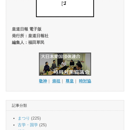
皇道日報 電子版
発行所：皇道日報社
編集人：福田草民
敬神
｜
崇祖
｜
尊皇
｜
時対協
記事分類
まつり
(225)
古学・国学
(25)