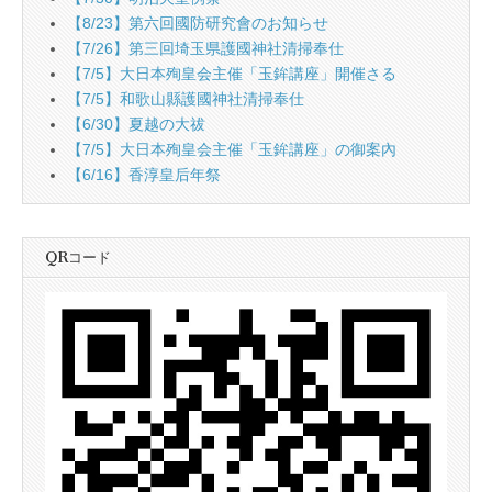
【8/23】第六回國防研究會のお知らせ
【7/26】第三回埼玉県護國神社清掃奉仕
【7/5】大日本殉皇会主催「玉鉾講座」開催さる
【7/5】和歌山縣護國神社清掃奉仕
【6/30】夏越の大祓
【7/5】大日本殉皇会主催「玉鉾講座」の御案內
【6/16】香淳皇后年祭
QRコード