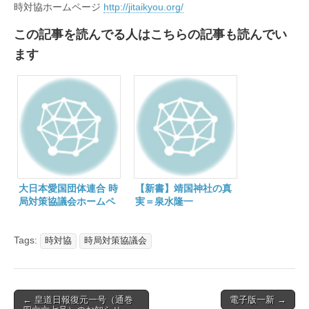
時対協ホームページ
http://jitaikyou.org/
この記事を読んでる人はこちらの記事も読んでい
ます
大日本愛国団体連合 時
【新書】靖国神社の真
局対策協議会ホームペ
実＝泉水隆一
ージ開設
Tags:
時対協
時局対策協議会
Post
← 皇道日報復元一号（通巻
電子版一新 →