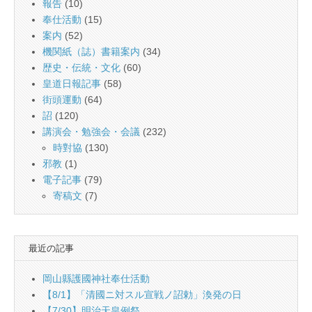
報告
(10)
奉仕活動
(15)
案内
(52)
機関紙（誌）書籍案内
(34)
歴史・伝統・文化
(60)
皇道日報記事
(58)
街頭運動
(64)
詔
(120)
講演会・勉強会・会議
(232)
時對協
(130)
邪教
(1)
電子記事
(79)
寄稿文
(7)
最近の記事
岡山縣護國神社奉仕活動
【8/1】「清國ニ対スル宣戦ノ詔勅」渙発の日
【7/30】明治天皇例祭