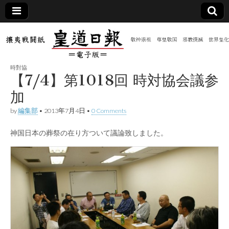
皇道
敬神
｜崇
祖｜
日報
尊皇
時對協
｜昭
【7/4】第1018回 時対協会議参
和八
（防
年創
加
刊
皇道
by
編集部
•
2013年7月4日
•
0 Comments
共新
実
践
攘夷
神国日本の葬祭の在り方ついて議論致しました。
聞）
戦闘
紙
電子
版