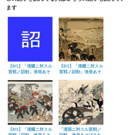
ます
【8/1】「清國ニ対スル
【8/1】「清國ニ対スル
宣戦ノ詔勅」渙発あそ
宣戦ノ詔勅」渙発あそ
ばされて百二十六年
ばされて百二十五年
【8/1】「清國ニ対スル
「清国ニ対スル宣戦ノ