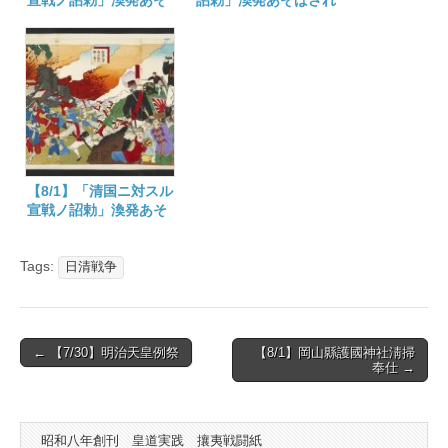
宣戦ノ詔勅」渙発あそ
詔勅」渙発あそばされ
ばされて百二十四年
て百二十二年
【8/1】「清国ニ対スル
宣戦ノ詔勅」渙発あそ
ばされて百二十三年
Tags:
日清戦争
Post
← 【7/30】明治天皇例祭
【8/1】岡山縣護國神社淸掃
奉仕 →
navigation
昭和八年創刊 皇道実践 攘夷戦闘紙