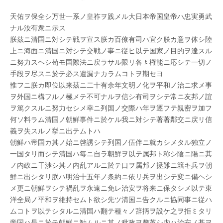
発
あ
天佑ヲ保全シ万世一系ノ皇祚ヲ践メル大日本帝国皇帝ハ忠実勇武
そ
ナル汝有衆ニ示ス
ば
さ
朕茲ニ清国ニ対シテ戦ヲ宣ス朕カ百僚有司ハ宜ク朕カ意ヲ体シ陸
れ
上ニ海面ニ清国ニ対シテ交戦ノ事ニ従ヒ以テ国家ノ目的ヲ達スル
て
百
ニ努力スヘシ苟モ国際法ニ戻ラサル限リ各〻権能ニ応シテ一切ノ
二
手段ヲ尽スニ於テ必ス遺漏ナカラムコトヲ期セヨ
十
七
惟フニ朕カ即位以来茲ニ二十有余年文明ノ化ヲ平和ノ治ニ求メ事
年
ヲ外国ニ構フルノ極メテ不可ナルヲ信シ有司ヲシテ常ニ友邦ノ誼
は
ヲ篤クスルニ努力セシメ幸ニ列国ノ交際ハ年ヲ逐フテ親密ヲ加フ
何ソ料ラム清国ノ朝鮮事件ニ於ケル我ニ対シテ著著鄰交ニ戻リ信
義ヲ失スルノ挙ニ出テムトハ
朝鮮ハ帝国カ其ノ始ニ啓誘シテ列国ノ伍伴ニ就カシメタル独立ノ
一国タリ而シテ清国ハ毎ニ自ラ朝鮮ヲ以テ属邦ト称シ陰ニ陽ニ其
ノ内政ニ干渉シ其ノ内乱アルニ於テ口ヲ属邦ノ拯難ニ籍キ兵ヲ朝
鮮ニ出シタリ朕ハ明治十五年ノ条約ニ依リ兵ヲ出シテ変ニ備ヘシ
メ更ニ朝鮮ヲシテ禍乱ヲ永遠ニ免レ治安ヲ将来ニ保タシメ以テ東
洋全局ノ平和ヲ維持セムト欲シ先ツ清国ニ告クルニ協同事ニ従ハ
ムコトヲ以テシタルニ清国ハ翻テ種々ノ辞抦ヲ設ケ之ヲ拒ミタリ
帝国ハ是ニ於テ朝鮮ニ勧ムルニ其ノ秕政ヲ釐革シ内ハ治安ノ基ヲ