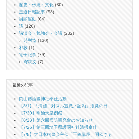
歴史・伝統・文化
(60)
皇道日報記事
(58)
街頭運動
(64)
詔
(120)
講演会・勉強会・会議
(232)
時對協
(130)
邪教
(1)
電子記事
(79)
寄稿文
(7)
最近の記事
岡山縣護國神社奉仕活動
【8/1】「清國ニ対スル宣戦ノ詔勅」渙発の日
【7/30】明治天皇例祭
【8/23】第六回國防研究會のお知らせ
【7/26】第三回埼玉県護國神社清掃奉仕
【7/5】大日本殉皇会主催「玉鉾講座」開催さる