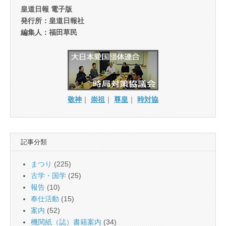
皇道日報 電子版
発行所：皇道日報社
編集人：福田草民
敬神
｜
崇祖
｜
尊皇
｜
時対協
記事分類
まつり
(225)
古学・国学
(25)
報告
(10)
奉仕活動
(15)
案内
(52)
機関紙（誌）書籍案内
(34)