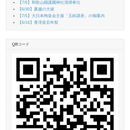
【7/5】和歌山縣護國神社清掃奉仕
【6/30】夏越の大祓
【7/5】大日本殉皇会主催「玉鉾講座」の御案內
【6/16】香淳皇后年祭
QRコード