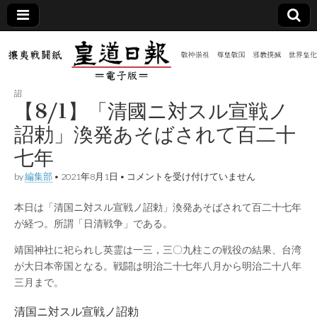
皇道
敬神
｜崇
祖｜
日報
尊皇
詔
｜昭
【8/1】「清國ニ対スル宣戦ノ
和八
（防
年創
詔勅」渙発あそばされて百二十
刊
皇道
七年
共新
実
践
【8/1】
by
編集部
•
2021年8月1日
•
コメントを受け付けていません
攘夷
「清
聞）
戦闘
國
紙
本日は「清国ニ対スル宣戦ノ詔勅」渙発あそばされて百二十七年
ニ
対
電子
が経つ。所謂「日清戦争」である。
ス
ル
靖国神社に祀られし英霊は一三，三〇九柱この戦役の結果、台湾
宣
版
が大日本帝国となる。戦闘は明治二十七年八月から明治二十八年
戦
ノ
三月まで。
詔
勅」
清国ニ対スル宣戦ノ詔勅
渙