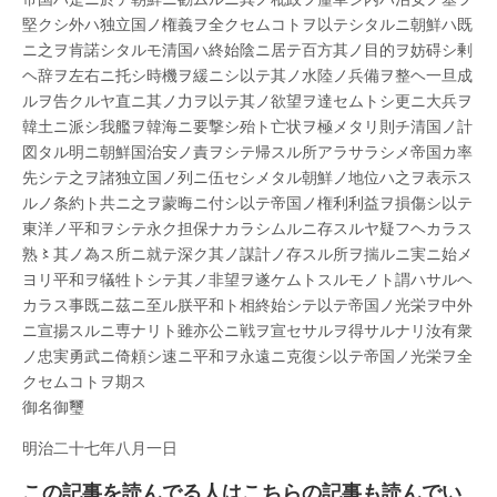
堅クシ外ハ独立国ノ権義ヲ全クセムコトヲ以テシタルニ朝鮮ハ既
ニ之ヲ肯諾シタルモ清国ハ終始陰ニ居テ百方其ノ目的ヲ妨碍シ剰
ヘ辞ヲ左右ニ托シ時機ヲ緩ニシ以テ其ノ水陸ノ兵備ヲ整ヘ一旦成
ルヲ告クルヤ直ニ其ノ力ヲ以テ其ノ欲望ヲ達セムトシ更ニ大兵ヲ
韓土ニ派シ我艦ヲ韓海ニ要撃シ殆ト亡状ヲ極メタリ則チ清国ノ計
図タル明ニ朝鮮国治安ノ責ヲシテ帰スル所アラサラシメ帝国カ率
先シテ之ヲ諸独立国ノ列ニ伍セシメタル朝鮮ノ地位ハ之ヲ表示ス
ルノ条約ト共ニ之ヲ蒙晦ニ付シ以テ帝国ノ権利利益ヲ損傷シ以テ
東洋ノ平和ヲシテ永ク担保ナカラシムルニ存スルヤ疑フヘカラス
熟〻其ノ為ス所ニ就テ深ク其ノ謀計ノ存スル所ヲ揣ルニ実ニ始メ
ヨリ平和ヲ犠牲トシテ其ノ非望ヲ遂ケムトスルモノト謂ハサルヘ
カラス事既ニ茲ニ至ル朕平和ト相終始シテ以テ帝国ノ光栄ヲ中外
ニ宣揚スルニ専ナリト雖亦公ニ戦ヲ宣セサルヲ得サルナリ汝有衆
ノ忠実勇武ニ倚頼シ速ニ平和ヲ永遠ニ克復シ以テ帝国ノ光栄ヲ全
クセムコトヲ期ス
御名御璽
明治二十七年八月一日
この記事を読んでる人はこちらの記事も読んでい